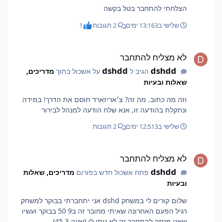
הצלחתי להתחבר בטל בקשה
שלישי ב13:16
3 ימים
2 תגובות
1
לא מצליח להתחבר
לא מצליח להתחבר
dshdd
dshdd
הגיב ל
על אשכול בתוך
מדריכים,
שאלות ובעיות
וזה מה כתוב. מה זה? צ׳אריזארד חוסם את הדרך! במידה
ונתקלת בהודעה זו, אנא שלח הודעה למנהל לבירור
שלישי ב12:51
3 ימים
2 תגובות
לא מצליח להתחבר
לא מצליח להתחבר
dshdd
פתח אשכול חדש בפורום
מדריכים, שאלות
ובעיות
שלום קורים לי במשחק dshd אני יתחברתי בבוקר למשחק
רגיל הפעם האחרונה שאיתי מחובר זה ב9 50 בבוקר ועשיו
שאני מנסה להתחבר זה לא נותן לי (שעה 3 45)