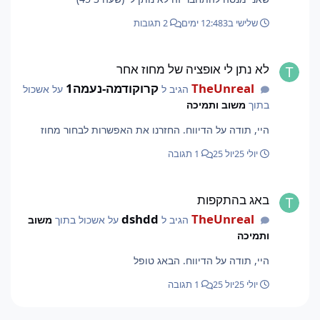
שלישי ב12:48
3 ימים
2 תגובות
לא נתן לי אופציה של מחוז אחר
לא נתן לי אופציה של מחוז אחר
TheUnreal
קרוקודמה-נעמה1
הגיב ל
על אשכול
בתוך
משוב ותמיכה
היי, תודה על הדיווח. החזרנו את האפשרות לבחור מחוז
יולי 25
יול 25
1 תגובה
באג בהתקפות
באג בהתקפות
dshdd
TheUnreal
הגיב ל
על אשכול בתוך
משוב
ותמיכה
היי, תודה על הדיווח. הבאג טופל
יולי 25
יול 25
1 תגובה