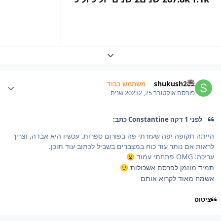
Expand topic overview
Author stat
shukush202
משתמש כבוד
פורסם
אוקטובר 25, 2023
2 שנים
לפני 1 דקה Constantine כתב:
הייתה תקופה יפה שעזרתי פה בפורום ספרות. עכשיו היא אבדה, וצריך
לראות אם נותר עוד כוח במצברים בשביל לכתוב עוד תוכן.
עריכה: OMG פתחתי עמוד
😮
תמיד מוזמן לפרסם אשכולות
🙂
אשמח מאוד לקרוא אותם
ציטוט