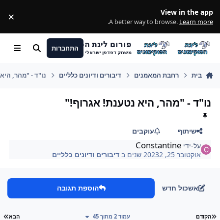
מעבר לתוכן
View in the app
×
ss
.
A better way to browse.
Learn more
פורום ליגת הפוקימונים
התחברות
חיפוש
Menu
משחק דפדפן ישראלי
בית
רחבת המאמנים
דיבורים ודיונים כלליים
נו"ד - "מהר, היא
נו"ד - "מהר, היא נטענת! אגרוף!"
שיתוף
עוקבים
Constantine
על-ידי
אוקטובר 25, 2023
2 שנים
ב
דיבורים ודיונים כלליים
אשכול חדש
הוספת תגובה
עמוד ראשון
עמ
הקודם
עמוד 2 מתוך 45
הבא