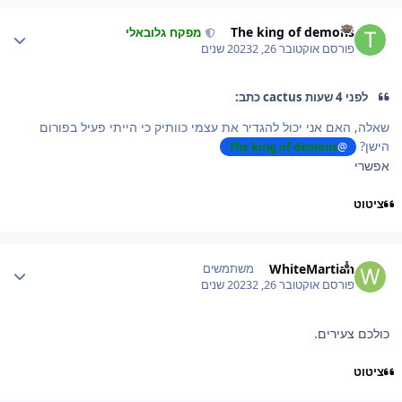
Author stat
The king of demons
מפקח גלובאלי
פורסם
אוקטובר 26, 2023
2 שנים
לפני 4 שעות cactus כתב:
שאלה, האם אני יכול להגדיר את עצמי כוותיק כי הייתי פעיל בפורום
הישן?
The king of demons
@
אפשרי
ציטוט
Author stat
WhiteMartian
משתמשים
פורסם
אוקטובר 26, 2023
2 שנים
כולכם צעירים.
ציטוט