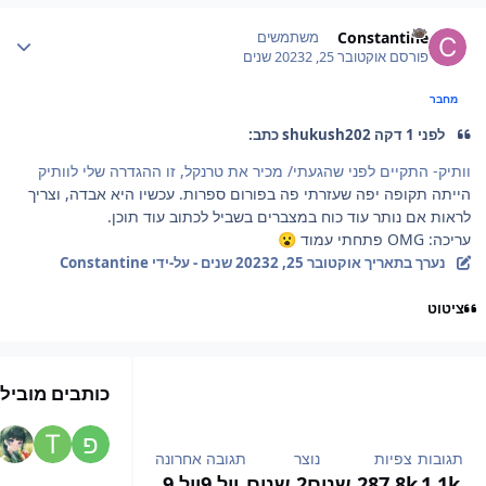
Author stat
Constantine
משתמשים
פורסם
אוקטובר 25, 2023
2 שנים
מחבר
לפני 1 דקה shukush202 כתב:
וותיק- התקיים לפני שהגעתי/ מכיר את טרנקל, זו ההגדרה שלי לוותיק
הייתה תקופה יפה שעזרתי פה בפורום ספרות. עכשיו היא אבדה, וצריך
לראות אם נותר עוד כוח במצברים בשביל לכתוב עוד תוכן.
עריכה: OMG פתחתי עמוד
😮
נערך בתאריך
אוקטובר 25, 2023
2 שנים
- על-ידי Constantine
ציטוט
כותבים מובילי
תגובות
צפיות
נוצר
תגובה אחרונה
1.1k
87.8k
2 שנים
2 שנים
יול 9
יול 9