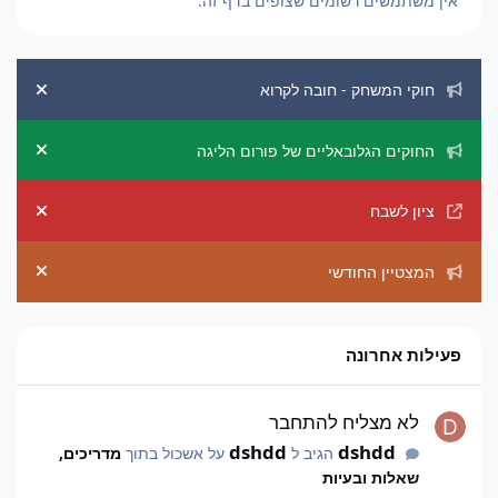
אין משתמשים רשומים שצופים בדף זה.
הכרזות מערכת
חוקי המשחק - חובה לקרוא
ement
החוקים הגלובאליים של פורום הליגה
ement
ציון לשבח
ement
המצטיין החודשי
ement
פעילות אחרונה
לא מצליח להתחבר
לא מצליח להתחבר
dshdd
dshdd
הגיב ל
על אשכול בתוך
מדריכים,
שאלות ובעיות