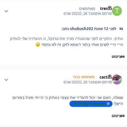
Author stat
trenkl
משתמשים
פורסם
אוקטובר 26, 2023
2 שנים
לפני 12 שעות shukush202 כתב:
וותיק- התקיים לפני שהגעתי/ מכיר את טרנקל, זו ההגדרה שלי לוותיק
הייי הייי לשים אותי בתור דוגמא לזקן זה לא נחמד
😞
ציטוט
Author stat
cactus
משתמש כבוד
פורסם
אוקטובר 26, 2023
2 שנים
שאלה, האם אני יכול להגדיר את עצמי כוותיק כי הייתי פעיל בפורום
הישן?
The king of demons
@
ציטוט