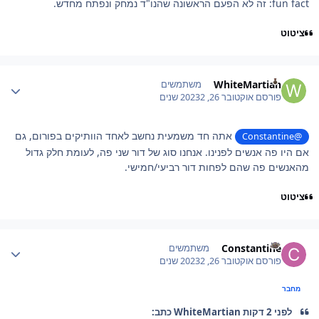
fun fact: זה לא הפעם הראשונה שהנו"ד נמחק ונפתח מחדש.
ציטוט
Author stat
WhiteMartian
משתמשים
פורסם
אוקטובר 26, 2023
2 שנים
אתה חד משמעית נחשב לאחד הוותיקים בפורום, גם
@Constantine
אם היו פה אנשים לפנינו. אנחנו סוג של דור שני פה, לעומת חלק גדול
מהאנשים פה שהם לפחות דור רביעי/חמישי.
ציטוט
Author stat
Constantine
משתמשים
פורסם
אוקטובר 26, 2023
2 שנים
מחבר
לפני 2 דקות WhiteMartian כתב: