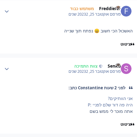
Author stat
FreddieNF
משתמש כבוד
פורסם
אוקטובר 25, 2023
2 שנים
האשכול הכי חשוב
נפתח תוך שנייה
😄
ציטוט
Author stat
Senku
צוות התמיכה
פורסם
אוקטובר 25, 2023
2 שנים
לפני 2 שעות Constantine כתב:
אני הוותיקים?
היה פה דור שלם לפניי
:P
אתה מוכר לי ממש בשם
ציטוט