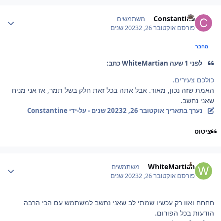
Author stat
Constantine
משתמשים
פורסם
אוקטובר 26, 2023
2 שנים
מחבר
לפני 1 שעה WhiteMartian כתב:
כולכם צעירים.
האמת שזה נכון, מאור. אבל אתה בכל זאת חלק בשל תמר, אז אני מניח
שאני נחשב.
נערך בתאריך
אוקטובר 26, 2023
2 שנים
- על-ידי Constantine
ציטוט
Author stat
WhiteMartian
משתמשים
פורסם
אוקטובר 26, 2023
2 שנים
חחחח ואוו רק עכשיו שמתי לב שאני נחשב למשתמש עם הכי הרבה
הודעות בכל הפורום.