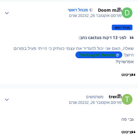
Author stat
Doom man
מנהל ראשי
פורסם
אוקטובר 26, 2023
2 שנים
מנהל ראשי
לפני 13 דקות cactus כתב:
שאלה, האם אני יכול להגדיר את עצמי כוותיק כי הייתי פעיל בפורום
הישן?
The king of demons
@
אפרשזיף?
ציטוט
Author stat
trenkl
משתמשים
פורסם
אוקטובר 26, 2023
2 שנים
גבי פה
ציטוט