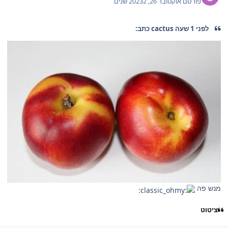
פורסם
אוקטובר 26, 2023
2 שנים
לפני 1 שעה cactus כתב:
מנש פה
ציטוט