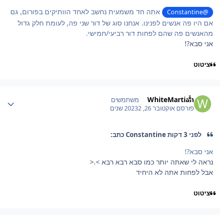
אתה חד משמעית נחשב לאחד הוותיקים בפורום, גם
@Constantine
אם היו פה אנשים לפנינו. אנחנו סוג של דור שני פה, לעומת חלק גדול
מהאנשים פה שהם לפחות דור רביעי/חמישי.
אני סבא?!
ציטוט
Author stat
WhiteMartian
משתמשים
פורסם
אוקטובר 26, 2023
2 שנים
לפני 3 דקות Constantine כתב:
אני סבא?!
נראה לי שאתה יותר כמו סבא רבא רבא >.<
אבל לפחות אתה לא היחיד
ציטוט
Author stat