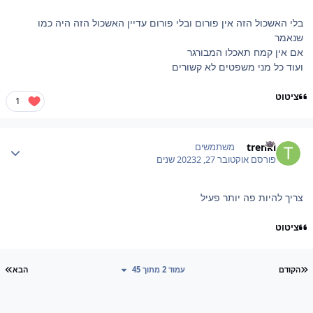
בלי האשכול הזה אין פורום ובלי פורום עדיין האשכול הזה היה כמו
שנאמר
אם אין קמח תאכלו המבורגר
ועוד כל מני משפטים לא קשורים
ציטוט
1
Author stat
trenkl
משתמשים
פורסם
אוקטובר 27, 2023
2 שנים
צריך להיות פה יותר פעיל
ציטוט
עמוד ראשון
עמ
הקודם
עמוד 2 מתוך 45
הבא