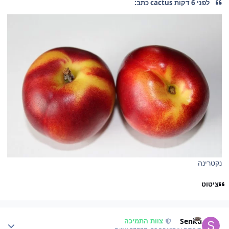
לפני 6 דקות cactus כתב:
נקטרינה
ציטוט
Author stat
Senku
צוות התמיכה