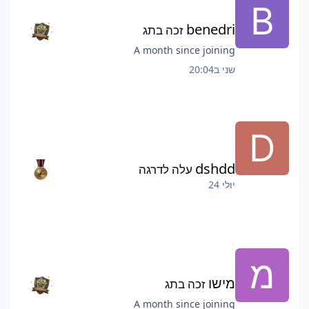
benedri
זכה בתג
A month since joining
שני ב20:04
dshdd
עלה לדרגה
יולי 24
מישו
זכה בתג
A month since joining