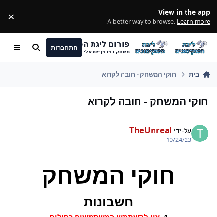
מעבר לתוכן
View in the app
×
ss
.
A better way to browse.
Learn more
פורום ליגת הפוקימונים
התחברות
חיפוש
Menu
משחק דפדפן ישראלי
בית
חוקי המשחק - חובה לקרוא
חוקי המשחק - חובה לקרוא
TheUnreal
על-ידי
10/24/23
חוקי המשחק
חשבונות
1.
אין להשתמש במשתמשים כפולים