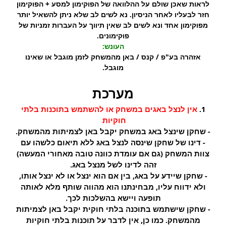
לראות שאכן שולם על ההלוואה של הפוקימון למסע + הפוקימון
חזר לבעליו לאחר הניסיון. נא לשים לב שלא ניתן להשאיל יותר
מפוקימון אחד ונא לשים לב שאין תיווך על העברות זמניות של
פוקימונים.
העונש:
אזהרה בע"פ / קנס / באן מהמשחק לזמן מוגבל או שאינו
מוגבל.
מערכת
1.
אין לנצל באגים
במשחק או להשתמש בתוכנות בלתי
חוקיות
- שחקן שינצל באג במשחק יקבל באן לצמיתות מהמשחק.
- דינו של שחקן שינסה לנצל באג ללא תיאום כלשהו עם
צוות המשחק (גם אם עומדת כוונה טובה מאחורי המעשה)
זהה לדינו לשל מנצל באג.
- שחקן שיידע על באג, בין אם הוא ינצל או לא ינצל אותו,
ולא ידווח עליו, מבחינתנו הוא מהווה שותף מלא לאותה
תופעה ויישא בהשלכות לכך.
- שחקן שישתמש בתוכנה בלתי חוקית יקבל באן לצמיתות
מהמשחק. כמו כן, אין לדבר על תוכנות בלתי חוקיות