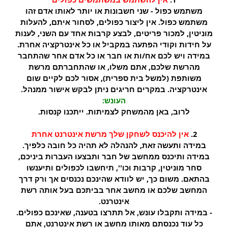
משתמש כפול - שני חשבונות או יותר לאותו אדם זהו
משתמש כפול. אין ליצור כפולים, לסחור איתם, להעלות
מוניטין, למכור פריטים, לבצע קרבות אחד עם השני, לענות
על חידות וקודי הפתעה במקביל או כל אינטרקציה אחרת.
במידה ויש לכם אח/ות או חבר או כל אדם אחר שהתחבר
מהרשת שלכם, אתם משלו, או שהתחברתם מרשת
משותפת (למשל בית ספרית), אסור לכם לקיים שום
אינטרקציה. במקרים חריגים ניתן לבקש אישור ממנהל.
העונש:
לרוב, באן מהמשחק לצמיתות. ייתכנו קנסות.
2.
אין להיכנס לשחקן שלך מרשת אינטרנט אחרת
במידה ותעשה זאת, להנהלה לא תהיה כל חובה כלפיך.
במידה ותיכנס ממחשב של חבר ותבצעו העברות ביניכם,
סחר מוניטין, קרבות וכו'', תיחשבו לכפולים ותיענשו
בהתאם. משום כך, יש לוודא שהינכם נכנסים אך ורק דרך
המחשב שלכם או מחשב אחר בביתכם בעל אותה רשת
אינטרנט.
- במידה ותקבלו עונש, אל תתרצו בטענה, שאינכם כפולים.
כל עוד נכנסתם מאותו מחשב או רשת אינטרנט, אתם