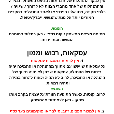
אין לבקר התנהלות של חבר צוות בצ'אט המשחק. במידה
וההתנהלות של אחד מחברי הצוות לא לרוחך / שגויה /
בלתי תקינה, פנה אליו בפרטי או לאחד המנהלים במקרים
חמורים יותר על מנת שהנושא ייבדק/יטופל.
העונש:
חסימה מצ'אט המשחק / קנס כספי / באן כתלות בחומרת
המעשה ובתדירותו.
עסקאות, רכוש וממון
1.
אין לרמות במסגרת עסקאות
על עסקאות שייעשו עם מתווך מההנהלה או התמיכה יהיה
ביטוח של ההנהלה, עסקאות שבהן לא יהיה תיווך של
ההנהלה או התמיכה, לרוב לא תהיה זכאות להחזר במידה
ותהיה רמאות.
העונש:
לרוב, קנסות. כאשר התופעה חוזרת על עצמה בקרב אותו
שחקן - באן לצמיתות מהמשחק.
2.
אין למכור חפצים, זהב, סילבר או פוקימונים בעד כסף