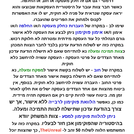
דרמטי - גם אם זה חלק מעסקה או חוב או החלפה.
כאשר חבר צוות עובר על היסטוריית העסקאות שבוצעו והוא
יראה עסקה שנראית על פניה לא חוקית, יש לו את האפשרות
לקנוס ולמחוק את הפריטים שהועברו.
שימו לב
- במקרה של
העברות כחלק מעסקה
ו/או
החלפה
ו/או
ו/או
אימון פוקימון
אימון
ניתן לבצע את העסקה ללא אישור
גורם הנהלתי כל עוד העסקה מידתית ומטרתה לא חלוקת רכוש.
במקרה כזה יש לשלוח הודעת עדכון בלבד לחבר הצוות המכהן
כ
צוות תמיכה ומעלה
נא להתייחס שאם לא תישלח הודעת עדכון
מאחד הצדדים על פרטי העסקה - העסקה עשויה להיחשב כלא
חוקית.
במקרה של
חוב
- יש לשלוח בקשת אישור ל
מפקח ומעלה
, נא
להתייחס שאם לא תישלח בקשת אישור מאחד הצדדים על
פרטי החוב - העברה עשויה להיחשב כלא חוקית. בנוסף, אין
ביטוח מהצוות אם אחד הצדדים בעסקה ישלים את חלקו לאחר
זמן מה. ביטוח עשוי להיות קיים רק אם העסקה תהיה מיידית.
ללא אישור, אך יש
הלוואת פוקימון לרבייה
כמו כן, נאפשר
צורך בהודעת עדכון שתישלח לצוות התמיכה ומעלה.
צוות המשחק יוודא
ניתן להלוות פוקימון למסע -
בהיסטוריה שהפוקימון אכן חזר לבעליו
.
במקרה כזה על
המשתמש הלווה לשלוח 50 זהב ל-
TheUnreal
, כך שהצוות יוכל