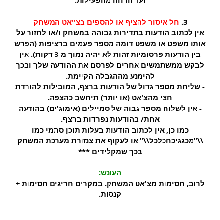
3.
חל איסור להציף או להספים בצ''אט המשחק
אין לכתוב הודעות בתדירות גבוהה במשחק ו/או לחזור על
אותו משפט או משפט דומה מספר פעמים ברציפות (הפרש
בין הודעות פרסומיות זהות לא יהיה נמוך מ-3 דקות). אין
לבקש ממשתמשים אחרים לפרסם את ההודעה שלך ובכך
להימנע מההגבלה הקיימת.
- שליחת מספר גדול של הודעות ברצף, המובילות להורדת
חצי מהצ'אט (או יותר) תיחשב כהצפה.
- אין לשלוח מספר גבוה של סמיילים (אימוג'ים) בהודעה
אחת/ בהודעות נפרדות ברצף.
כמו כן, אין לכתוב הודעות בעלות תוכן סתמי כמו
\\"מכגגיכחכלכל\\" או לעקוף את צנזורת מערכת המשחק
בכך שמקלידים ***
העונש:
לרוב, חסימות מצ'אט המשחק. במקרים חריגים חסימות +
קנסות.