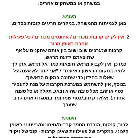
במשחק או במשחקים אחרים.
העונש:
באן לצמיתות מהמשחק. במקרים חריגים קנסות כבדים.
2.
אין לקיים קרבות מכורים / איוונטים מכורים / כל פעילות
אחרת באופן מכור
קרבות שנערכים שוב ושוב בין אותם שחקנים על אף
שתוצאתם ידועה מראש.
כמו כן, אין לקבוע מראש תוצאות כמו "אל תדאג, אתן לך
לנצח במקום הראשון באיוונט" / "אני יותר לא אענה על
שאלות בחידון כדי שתזכה במקום הראשון".
בנוסף, אין להשתמש במערכת הקרבות על מנת להעביר
כסף או זהב מכל סיבה שהיא (באג, תקלה או כל טענה
אחרת), אלא רק זהב/כסף שמהומר במסגרת אותו קרב
שנערך.
העונש:
לרוב, קנסות, הורדת מספר קרבות/נצחונות/רייטינג באופן
קיצוני. במקרים של פעילויות שאינן קרבות - קנס של ניקוד
ועד הדחה מהפעילות.