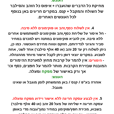
מחיקת כל הדברים שהועברו + איפוס כל הזהב והסילבר
של השולח והמקבל + קנס. במקרים חריגים באן בנוסף
לכל העונשים האחרים.
4.
אין לשלוח כסף,זהב או פוקימונים ללא סיבה.
- חל איסור על שליחת כסף,זהב ופוקימונים למשתמשים אחרים
ללא סיבה. אין להביא פוקימונים במתנה ויש למכרם במחיר
סביר והגיוני לנדירותם, חוזקם וטווח מחירם העכשווי. כמו כן,
ניתן לשלוח רק עד 20 זהב (או 40 אלף סילבר) אחד לשני, אחת
לשבוע. במקרים יוצאי דופן ניתן לקבל אישור מיוחד מההנהלה.
-
אין להמר על קרבות מחוץ למערכת ההימורים
הימורים:
המובנת שבזירת הקרבות. מותר להמר על חפצים, כסף וכו'
אך ורק באישור של
מפקח
ומעלה.
העונש:
אזהרה בע"פ / קנס / באן מהמשחק לזמן מוגבל או שאינו
מוגבל.
5.
אין לבצע עסקה חריגה ללא אישור ויידוע מפקח ומעלה.
עסקה חריגה = שליחה של מעל 20 זהב (או 40 אלף סילבר)
בשבוע, מכירת חפץ/פוקימון במחיר נמוך/גבוה מדי באופן