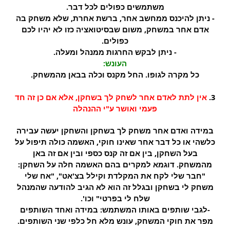
משתמשים כפולים לכל דבר.
- ניתן להיכנס ממחשב אחר, ברשת אחרת, שלא משחק בה
אדם אחר במשחק, משום שבסיטואציה כזו לא יהיו לכם
כפולים.
- ניתן לבקש החרגות ממנהל ומעלה.
העונש:
כל מקרה לגופו. החל מקנס וכלה בבאן מהמשחק.
3.
אין לתת לאדם אחר לשחק לך בשחקן, אלא אם כן זה חד
פעמי ואושר ע"י ההנהלה
במידה ואדם אחר משחק לך בשחקן והשחקן יעשה עבירה
כלשהי או כל דבר אחר שאינו חוקי, האשמה כולה תיפול על
בעל השחקן, בין אם זה קנס כספי ובין אם זה באן
מהמשחק. דוגמא למקרים בהם האשמה חלה על השחקן:
"חבר שלי לקח את המקלדת וקילל בצ'אט", "אח שלי
משחק לי בשחקן ובגלל זה הוא לא הגיב להודעה שהמנהל
שלח לי בפרטי" וכו'.
-לגבי שותפים באותו המשתמש: במידה ואחד השותפים
מפר את חוקי המשחק, עונש מלא חל כלפי שני השותפים.