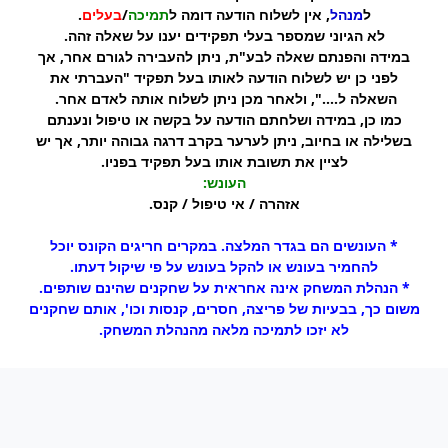
ל
מנהל
, אין לשלוח הודעה דומה ל
תמיכה
/
בעלים
.
לא הגיוני שמספר בעלי תפקידים יענו על שאלה זהה.
במידה והפנתם שאלה לבע"ת, ניתן להעבירה לגורם אחר, אך
לפני כן יש לשלוח הודעה לאותו בעל תפקיד "העברתי את
השאלה ל....", ולאחר מכן ניתן לשלוח אותה לאדם אחר.
כמו כן, במידה ושלחתם הודעה על בקשה או טיפול ונענתם
בשלילה או בחיוב, ניתן לערער בקרב דרגה גבוהה יותר, אך יש
לציין את תשובת אותו בעל תפקיד בפניו.
העונש:
אזהרה / אי טיפול / קנס.
* העונשים הם בגדר המלצה. במקרים חריגים הקונס יוכל
להחמיר בעונש או להקל בעונש על פי שיקול דעתו.
* הנהלת המשחק אינה אחראית על שחקנים שהינם שותפים.
משום כך, בבעיות של פריצה, חסרים, קנסות וכו', אותם שחקנים
לא יזכו לתמיכה מלאה מהנהלת המשחק.