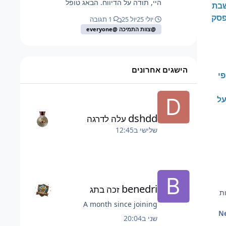
היי, תודה על הדיווח. הבאג טופל
שבת
פסק
יולי 25
יול 25
1 תגובה
@צוות התמיכה @everyone
הישגים אחרונים
פי
על
dshdd
עלה לדרגה
שלישי ב12:45
benedri
זכה בתג
ת
A month since joining
שני ב20:04