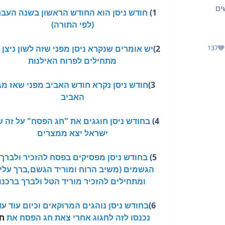
ים
1)
חודש ניסן הוא החודש הראשון בשנה העבר
(לפי התורה)
2)
יש אומרים שנקרא ניסן מפני שזה לשון ניצן 
137
מוניטין
מתחילים לפרוח האילנות
3)
חודש ניסן נקרא חודש האביב מפני שאז מג
האביב
4)
בחודש ניסן חוגגים את "חג הפסח" על זה 
ישראל יצא ממצרים
5)
בחודש ניסן מפסיקים בפסח להזכיר ולברך 
הגשמים (משיב הרוח ומוריד הגשם,ברך עלינ
ומתחילים להזכיר מוריד הטל ולברך ברכנו
6)
בחודש ניסן נוהגים המרוקאים וכיום עוד עד
נכנסו לזה לחגוג אחרי צאת חג הפסח את
ח