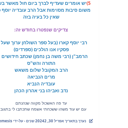
5)
יש אומרים שעדיף לברך ביום חול מאשר ב
משום סיבות מסוימות אבל הרב עובדיה יוסף 
שאין כל בעיה בזה
צדיקים שנפטרו בחודש זה:
רבי יוסף קארו (בעל ספר השולחן ערוך שעל 
פסקיו אנו הולכים (ספרדים)
הרמב"ן (רבי משה בן נחמן) שכתב חידושים 
התורה והש"ס
הרב המקובל שלום משאש
מרים הנביאה
עובדיה הנביא
נדב ואביהו בני אהרון הכהן
עד פה האשכול מקווה שנהנתם
עם יש עוד משהו ששכחתי אשמח שתכתבו לי בתגובו
נערך בתאריך
אפריל 30, 2024
2 שנים
- על-ידי Nemesis