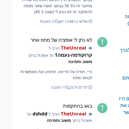
מחובר זה ב9 50 בבוקר ועשיו שאני מנסה
להתחבר זה לא נותן לי (שעה 3 45)
ה
שלישי ב12:48
1 יום
2 תגובות
לא נתן לי אופציה של מחוז אחר
לא נתן לי אופציה של מחוז אחר
TheUnreal
הגיב ל
לברך
קרוקודמה-נעמה1
על אשכול בתוך
משוב ותמיכה
היי, תודה על הדיווח. החזרנו את האפשרות
אותם
לבחור מחוז
יולי 25
יול 25
1 תגובה
ם היו
באג בהתקפות
 את
באג בהתקפות
שר
dshdd
TheUnreal
הגיב ל
על
אשכול בתוך
משוב ותמיכה