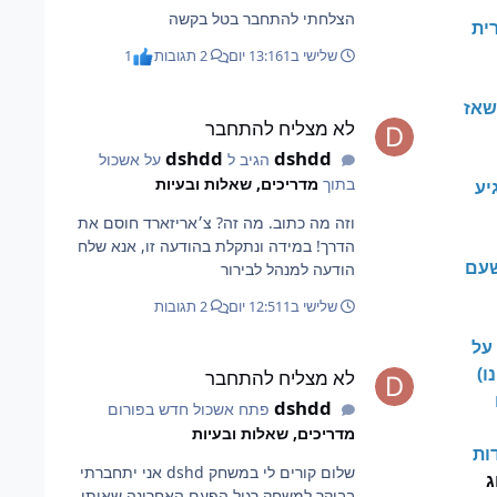
הצלחתי להתחבר בטל בקשה
ית
שלישי ב13:16
1 יום
2 תגובות
1
לא מצליח להתחבר
שאז
לא מצליח להתחבר
dshdd
dshdd
הגיב ל
על אשכול
בתוך
מדריכים, שאלות ובעיות
יע
וזה מה כתוב. מה זה? צ׳אריזארד חוסם את
הדרך! במידה ונתקלת בהודעה זו, אנא שלח
שעם
הודעה למנהל לבירור
שלישי ב12:51
1 יום
2 תגובות
על
לא מצליח להתחבר
ו)
לא מצליח להתחבר
dshdd
פתח אשכול חדש בפורום
מדריכים, שאלות ובעיות
ות
שלום קורים לי במשחק dshd אני יתחברתי
ג
בבוקר למשחק רגיל הפעם האחרונה שאיתי