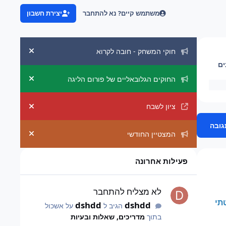
משתמש קיים? נא להתחבר
יצירת חשבון
הכרזות מערכת
חוקי המשחק - חובה לקרוא
uncement
ים
החוקים הגלובאליים של פורום הליגה
uncement
ציון לשבח
uncement
גובה
המצטיין החודשי
uncement
פעילות אחרונה
לא מצליח להתחבר
לא מצליח להתחבר
תי
dshdd
dshdd
הגיב ל
על אשכול
בתוך
מדריכים, שאלות ובעיות