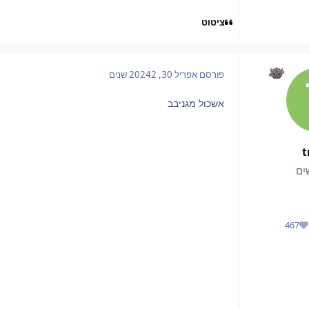
ציטוט
פורסם
אפריל 30, 2024
2 שנים
אשכול מגניבב
t
ים
467
מוניטין