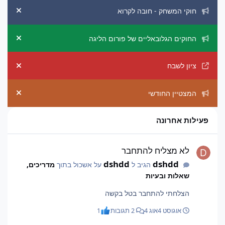
הכרזות מערכת
חוקי המשחק - חובה לקרוא
ement
החוקים הגלובאליים של פורום הליגה
ement
ציון לשבח
ement
המצטיין החודשי
ement
פעילות אחרונה
לא מצליח להתחבר
לא מצליח להתחבר
dshdd
dshdd
הגיב ל
על אשכול בתוך
מדריכים,
שאלות ובעיות
הצלחתי להתחבר בטל בקשה
אוגוסט 4
אוג 4
2 תגובות
1