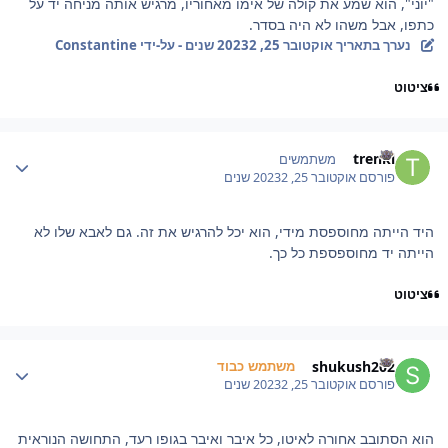
"יוני", הוא שמע את קולה של אימו מאחוריו, מרגיש אותה מניחה יד על
כתפו, אבל משהו לא היה בסדר.
נערך בתאריך
אוקטובר 25, 2023
2 שנים
- על-ידי Constantine
ציטוט
Author stat
trenkl
משתמשים
פורסם
אוקטובר 25, 2023
2 שנים
היד הייתה מחוספסת מידי, הוא יכל להרגיש את זה. גם לאבא שלו לא
הייתה יד מחוספספת כל כך.
ציטוט
Author stat
shukush202
משתמש כבוד
פורסם
אוקטובר 25, 2023
2 שנים
הוא הסתובב אחורה לאיטו, כל איבר ואיבר בגופו רעד, התחושה הנוראית