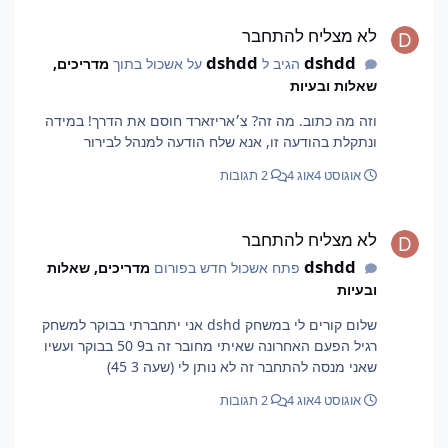
לא מצליח להתחבר
לא מצליח להתחבר
dshdd
dshdd
הגיב ל
על אשכול בתוך
מדריכים,
שאלות ובעיות
וזה מה כתוב. מה זה? צ׳אריזארד חוסם את הדרך! במידה
ונתקלת בהודעה זו, אנא שלח הודעה למנהל לבירור
אוגוסט 4
אוג 4
2 תגובות
לא מצליח להתחבר
לא מצליח להתחבר
dshdd
פתח אשכול חדש בפורום
מדריכים, שאלות
ובעיות
שלום קורים לי במשחק dshd אני יתחברתי בבוקר למשחק
רגיל הפעם האחרונה שאיתי מחובר זה ב9 50 בבוקר ועשיו
שאני מנסה להתחבר זה לא נותן לי (שעה 3 45)
אוגוסט 4
אוג 4
2 תגובות
לא נתן לי אופציה של מחוז אחר