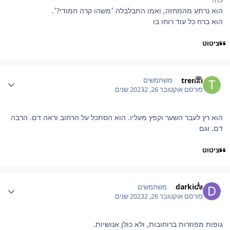
הוא נרתע מהמחזה, ואמו התבלבלה ׳משהו קרה חמודי?׳.
הוא ברח כל עוד רוחו בו
ציטוט
Author stat
trenkl
משתמשים
פורסם
אוקטובר 26, 2023
2 שנים
הוא רץ לעבר השער וקפץ מעליו. הוא הסתכל על הרחוב וראה דם. הרבה
דם. וגם
ציטוט
Author stat
darkide
משתמשים
פורסם
אוקטובר 26, 2023
2 שנים
גופות מפוזרות ברוחובות, ולא כולן אנושיות.