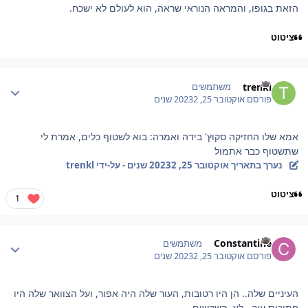
הזאת בגופו, והמראה הנוראי שראה, הוא לעולם לא ישכח.
ציטוט
Author stat
trenkl
משתמשים
פורסם
אוקטובר 25, 2023
2 שנים
אמא שלו החזיקה סקוץ' בידה ואמרה: בוא לשטוף כלים, אמרת לי
שתשטוף כבר אתמול
נערך בתאריך
אוקטובר 25, 2023
2 שנים
- על-ידי trenkl
ציטוט
1
Author stat
Constantine
משתמשים
פורסם
אוקטובר 25, 2023
2 שנים
העיניים שלה.. הן היו רטובות, העור שלה היה אפור, ועל הצוואר שלה היו
חתיכות עור - לא, קשקשים.