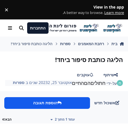
מעבר לתוכן
View in the app
×
ss
.
A better way to browse.
Learn more
פורום ליגת הפוקימונים
התחברות
חיפוש
Menu
משחק דפדפן ישראלי
בית
רחבת המאמנים
ספרות
הליגה כותבת סיפור ביחד!
הליגה כותבת סיפור ביחד!
שיתוף
עוקבים
חתוליםהםהחיים
אוקטובר 25, 2023
2 שנים
ב
ספרות
על-ידי
אשכול חדש
הוספת תגובה
עמ
עמוד 1 מתוך 2
הבא
Author stat