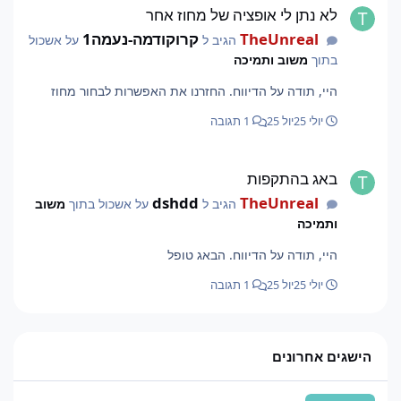
לא נתן לי אופציה של מחוז אחר
TheUnreal
קרוקודמה-נעמה1
הגיב ל
על אשכול
בתוך
משוב ותמיכה
היי, תודה על הדיווח. החזרנו את האפשרות לבחור מחוז
יולי 25
יול 25
1 תגובה
באג בהתקפות
באג בהתקפות
dshdd
TheUnreal
הגיב ל
על אשכול בתוך
משוב
ותמיכה
היי, תודה על הדיווח. הבאג טופל
יולי 25
יול 25
1 תגובה
הישגים אחרונים