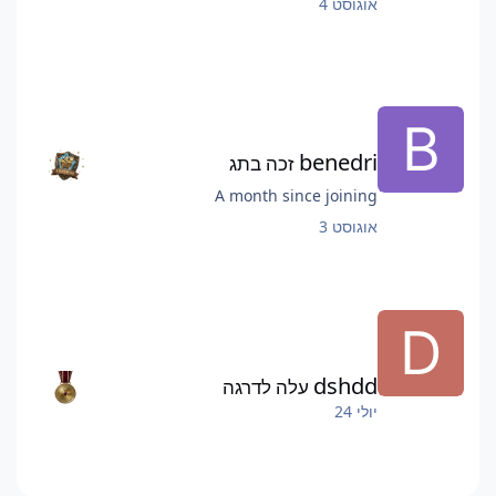
אוגוסט 4
benedri
זכה בתג
A month since joining
אוגוסט 3
dshdd
עלה לדרגה
יולי 24