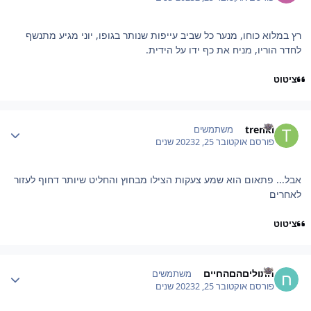
רץ במלוא כוחו, מנער כל שביב עייפות שנותר בגופו, יוני מגיע מתנשף
לחדר הוריו, מניח את כף ידו על הידית.
ציטוט
Author stat
trenkl
משתמשים
פורסם
אוקטובר 25, 2023
2 שנים
אבל... פתאום הוא שמע צעקות הצילו מבחוץ והחליט שיותר דחוף לעזור
לאחרים
ציטוט
Author stat
חתוליםהםהחיים
משתמשים
פורסם
אוקטובר 25, 2023
2 שנים