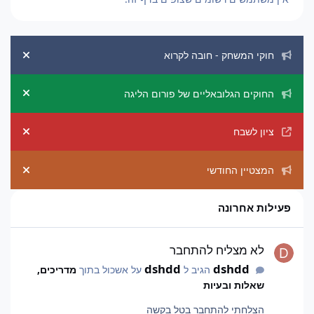
הכרזות מערכת
חוקי המשחק - חובה לקרוא
ement
החוקים הגלובאליים של פורום הליגה
ement
ציון לשבח
ement
המצטיין החודשי
ement
פעילות אחרונה
לא מצליח להתחבר
לא מצליח להתחבר
dshdd
dshdd
הגיב ל
על אשכול בתוך
מדריכים,
שאלות ובעיות
הצלחתי להתחבר בטל בקשה