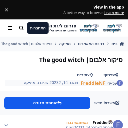
מעבר לתוכן
View in the app
×
ss
.
A better way to browse.
Learn more
פורום ליגת הפוקימונים
התחברות
חיפוש
Menu
משחק דפדפן ישראלי
בית
רחבת המאמנים
מוזיקה
סיקור אלבום| The good witch
סיקור אלבום| The good witch
שיתוף
עוקבים
FreddieNF
דצמבר 14, 2023
2 שנים
ב
מוזיקה
על-ידי
אשכול חדש
הוספת תגובה
Author stat
FreddieNF
משתמש כבוד
פורסם
דצמבר 14, 2023
2 שנים