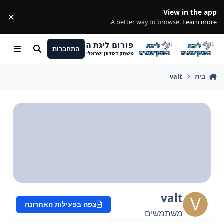
מעבר לתוכן
View in the app
×
ss
.
A better way to browse.
Learn more
פורום ליגת הפוקימונים
התחברות
חיפוש
Menu
משחק דפדפן ישראלי
בית
valt
valt
צפה בפעילות האחרונה
משתמשים