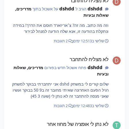
לא מצליח להתחבר
dshdd
dshdd
הגיב ל
על אשכול בתוך
מדריכים,
שאלות ובעיות
וזה מה כתוב. מה זה? צ׳אריזארד חוסם את הדרך! במידה
ונתקלת בהודעה זו, אנא שלח הודעה למנהל לבירור
שלישי ב12:51
3 ימים
2 תגובות
לא מצליח להתחבר
לא מצליח להתחבר
dshdd
פתח אשכול חדש בפורום
מדריכים, שאלות
ובעיות
שלום קורים לי במשחק dshd אני יתחברתי בבוקר למשחק
רגיל הפעם האחרונה שאיתי מחובר זה ב9 50 בבוקר ועשיו
שאני מנסה להתחבר זה לא נותן לי (שעה 3 45)
שלישי ב12:48
3 ימים
2 תגובות
לא נתן לי אופציה של מחוז אחר
לא נתן לי אופציה של מחוז אחר