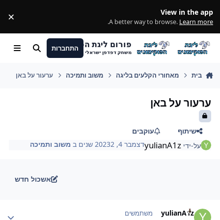
מעבר לתוכן
View in the app
×
ss
.
A better way to browse.
Learn more
פורום ליגת הפוקימונים
התחברות
חיפוש
Menu
משחק דפדפן ישראלי
בית
מאחורי הקלעים בליגה
משוב ותמיכה
ערעור על באן
ערעור על באן
שיתוף
עוקבים
yulianA1z
דצמבר 4, 2023
2 שנים
ב
משוב ותמיכה
על-ידי
אשכול חדש
Author stat
yulianA1z
משתמשים