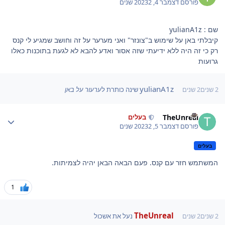
פורסם
דצמבר 4, 2023
2 שנים
שם : yulianA1z
קיבלתי באן על שימוש ב"צונזר" ואני מערער על זה וחושב שמגיע לי קנס
רק כי זה היה ללא ידיעתי שזה אסור ואדע להבא לא לגעת בתוכנות כאלו
גרועות
yulianA1z
2 שנים
2 שנים
שינה כותרת ל
ערעור על באן
Author stat
TheUnreal
בעלים
פורסם
דצמבר 5, 2023
2 שנים
בעלים
המשתמש חזר עם קנס. פעם הבאה הבאן יהיה לצמיתות.
1
TheUnreal
2 שנים
2 שנים
נעל את אשכול