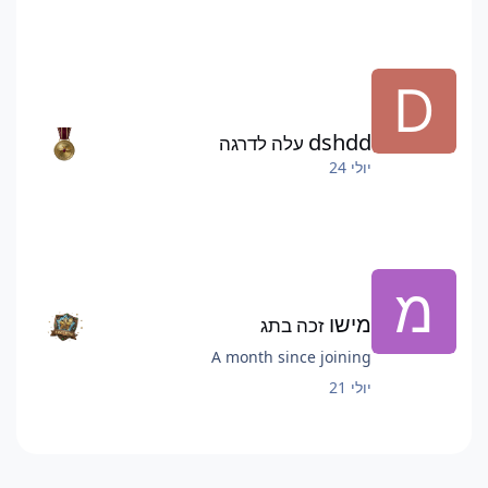
dshdd
עלה לדרגה
יולי 24
מישו
זכה בתג
A month since joining
יולי 21