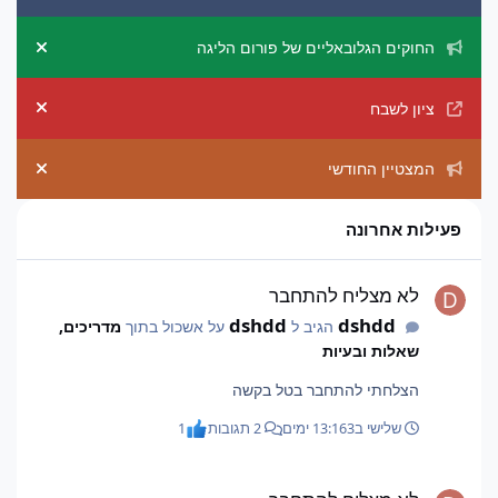
החוקים הגלובאליים של פורום הליגה
ement
ציון לשבח
ement
המצטיין החודשי
ement
פעילות אחרונה
לא מצליח להתחבר
לא מצליח להתחבר
dshdd
dshdd
הגיב ל
על אשכול בתוך
מדריכים,
שאלות ובעיות
הצלחתי להתחבר בטל בקשה
שלישי ב13:16
3 ימים
2 תגובות
1
לא מצליח להתחבר