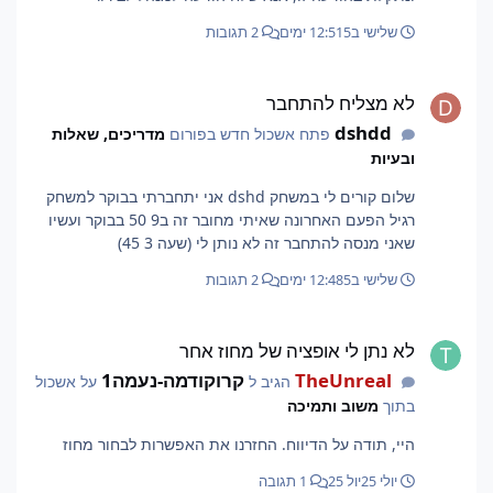
שלישי ב12:51
5 ימים
2 תגובות
לא מצליח להתחבר
לא מצליח להתחבר
dshdd
פתח אשכול חדש בפורום
מדריכים, שאלות
ובעיות
שלום קורים לי במשחק dshd אני יתחברתי בבוקר למשחק
רגיל הפעם האחרונה שאיתי מחובר זה ב9 50 בבוקר ועשיו
שאני מנסה להתחבר זה לא נותן לי (שעה 3 45)
שלישי ב12:48
5 ימים
2 תגובות
לא נתן לי אופציה של מחוז אחר
לא נתן לי אופציה של מחוז אחר
TheUnreal
קרוקודמה-נעמה1
הגיב ל
על אשכול
בתוך
משוב ותמיכה
היי, תודה על הדיווח. החזרנו את האפשרות לבחור מחוז
יולי 25
יול 25
1 תגובה