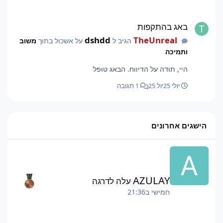
באג בהתקפות
באג בהתקפות
dshdd
TheUnreal
הגיב ל
על אשכול בתוך
משוב
ותמיכה
היי, תודה על הדיווח. הבאג טופל
יולי 25
יול 25
1 תגובה
הישגים אחרונים
AZULAY
עלה לדרגה
חמישי ב21:36