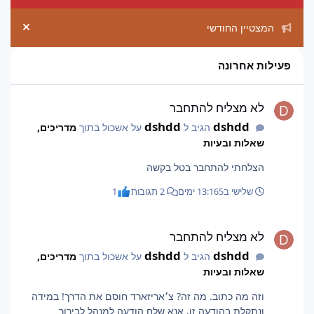
המצטיין החודשי
ement
פעילות אחרונה
לא מצליח להתחבר
לא מצליח להתחבר
dshdd
dshdd
הגיב ל
על אשכול בתוך
מדריכים,
שאלות ובעיות
הצלחתי להתחבר בטל בקשה
שלישי ב13:16
5 ימים
2 תגובות
1
לא מצליח להתחבר
לא מצליח להתחבר
dshdd
dshdd
הגיב ל
על אשכול בתוך
מדריכים,
שאלות ובעיות
וזה מה כתוב. מה זה? צ׳אריזארד חוסם את הדרך! במידה
ונתקלת בהודעה זו, אנא שלח הודעה למנהל לבירור