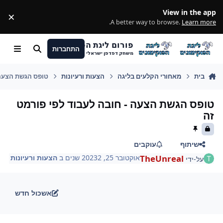
מעבר לתוכן
View in the app
×
ss
.
A better way to browse.
Learn more
פורום ליגת הפוקימונים
התחברות
חיפוש
Menu
משחק דפדפן ישראלי
בית
מאחורי הקלעים בליגה
הצעות ורעיונות
טופס הגשת הצעה 
טופס הגשת הצעה - חובה לעבוד לפי פורמט
זה
שיתוף
עוקבים
TheUnreal
אוקטובר 25, 2023
2 שנים
ב
הצעות ורעיונות
על-ידי
אשכול חדש
Author stat