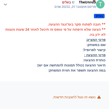
TheUnreal
בעלים
פורסם
אוקטובר 25, 2023
2 שנים
בעלים
** חובה לפתוח סקר בעד/נגד ההצעה.
** הצעה שלא תיפתח על פי טופס זה תינעל לאחר 24 שעות והצוות
לא ידון בה.
פרטי המציע:
שם במשחק:
קישור לפרופיל:
פרטי ההצעה :
כותרת ההצעה:
תיאור ההצעה (כולל תמונות להמחשה אם יש):
במה ההצעה תשפר את חווית המשחק:
נושא זה נעול לתגובות חדשות.