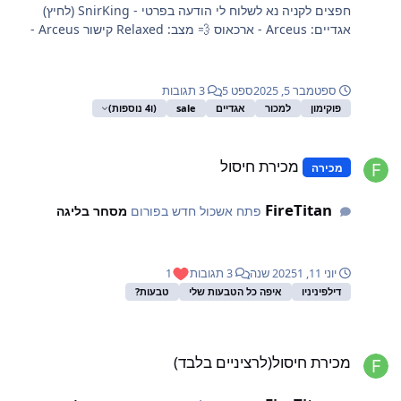
חפצים לקניה נא לשלוח לי הודעה בפרטי - SnirKing (לחיץ)
אגדיים: Arceus - ארכאוס 💨 מצב: Relaxed קישור Arceus -
ארכאוס 💨 מצב: Doclie קישור Arceus - ארכאוס 💨 מ...
ספטמבר 5, 2025
ספט 5
3 תגובות
פוקימון
למכור
אגדיים
sale
(ו4 נוספות)
כירת חיסול
מכירת חיסול
מכירה
FireTitan
פתח אשכול חדש בפורום
מסחר בליגה
יוני 11, 2025
1 שנה
3 תגובות
1
דילפיניניו
איפה כל הטבעות שלי
טבעות?
כירת חיסול(לרציניים בלבד)
מכירת חיסול(לרציניים בלבד)