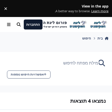
מעבר לתוכן
View in the app
×
ss
.
A better way to browse.
Learn more
פורום ליגת הפוקימונים
התחברות
חיפוש
Menu
משחק דפדפן ישראלי
בית
חיפוש
אפשרויות חיפוש נוספות
נמצאו 4 תוצאות