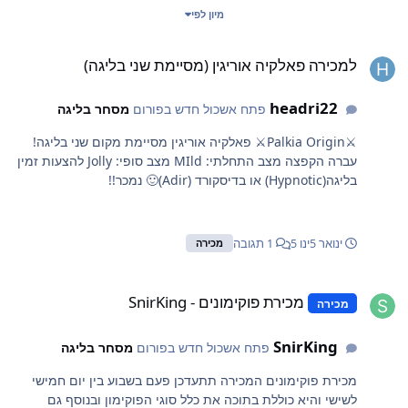
מיון לפי
מכירה פאלקיה אוריגין (מסיימת שני בליגה)
למכירה פאלקיה אוריגין (מסיימת שני בליגה)
headri22
פתח אשכול חדש בפורום
מסחר בליגה
⚔️Palkia Origin⚔️ פאלקיה אוריגין מסיימת מקום שני בליגה!
עברה הקפצה מצב התחלתי: MIld מצב סופי: Jolly להצעות זמין
בליגה(Hypnotic) או בדיסקורד (Adir)🙂 נמכר!!
ינואר 5
ינו 5
1 תגובה
מכירה
כירת פוקימונים - SnirKing
מכירת פוקימונים - SnirKing
מכירה
SnirKing
פתח אשכול חדש בפורום
מסחר בליגה
מכירת פוקימונים המכירה תתעדכן פעם בשבוע בין יום חמישי
לשישי והיא כוללת בתוכה את כלל סוגי הפוקימון ובנוסף גם