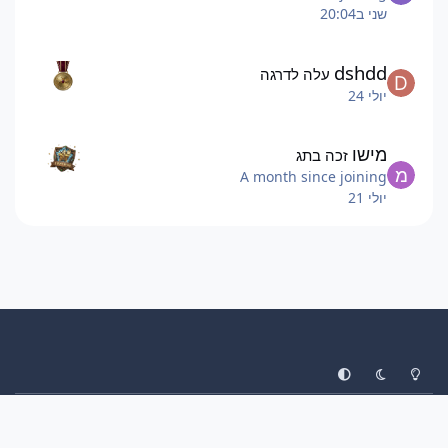
שני ב20:04
dshdd
עלה לדרגה
יולי 24
מישו
זכה בתג
A month since joining
יולי 21
System Preference
Dark Mode
Light Mode
עיצוב
יצירת קשר
עוגיות
ליגת הפוקימונים
Invision Community
Powered by