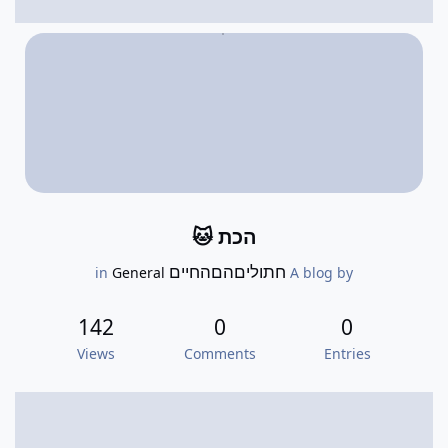
הכת 🐱
חתוליםהםהחיים
General
in
A blog by
142
0
0
Views
Comments
Entries