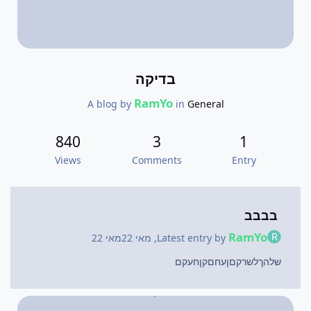
בדיקה
RamYo
A blog by
in
General
840
3
1
Views
Comments
Entry
בבבב
RamYo
Latest entry by
,
מאי 22
מאי 22
שלהךלשרקםןעחםקןחעקם