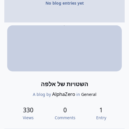
No blog entries yet
השטויות של אלפה
AlphaZero
A blog by
in
General
330
0
1
Views
Comments
Entry