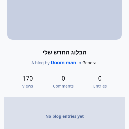
הבלוג החדש שלי
Doom man
A blog by
in
General
170
0
0
Views
Comments
Entries
No blog entries yet