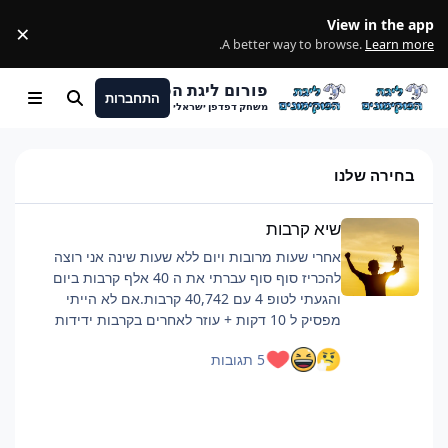
מעבר לתוכן
View in the app
×
ss
.
A better way to browse.
Learn more
פורום ליגת הפוקימונים
התחברות
חיפוש
Menu
משחק דפדפן ישראלי
בחירה שלנו
שיא קרבות
שיא קרבות
אחרי שעות מרובות ויום ללא שעות שינה אני רוצה
להכריז סוף סוף עברתי את ה 40 אלף קרבות ביום
והגעתי לטופ 4 עם 40,742 קרבות.אם לא הייתי
מפסיק ל 10 דקות + עוזר לאחרים בקרבות ידידות
כנראה הייתי מגיע לסביבות ה 42 אלף.רוצה להגיד
5 תגובות
שזה היה קשה וגמר לי את החיים, אבל אם אתם כבר
מתכננים להביא כמות קרבות כזאת ממליץ על כמה
דברים:פלייליסט שיריםלהיות בצ'אט, מעביר את
הזמןלישון לילה לפני טובלהוריד רמות למינימום, כמה
שיותר קרבות, מתקפה לקרבמכיוון שהחרישה היא