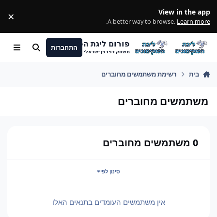
מעבר לתוכן
View in the app
×
ss
.
A better way to browse.
Learn more
פורום ליגת הפוקימונים
התחברות
חיפוש
Menu
משחק דפדפן ישראלי
בית
רשימת משתמשים מחוברים
משתמשים מחוברים
0 משתמשים מחוברים
סינון לפי
אין משתמשים העומדים בתנאים האלו