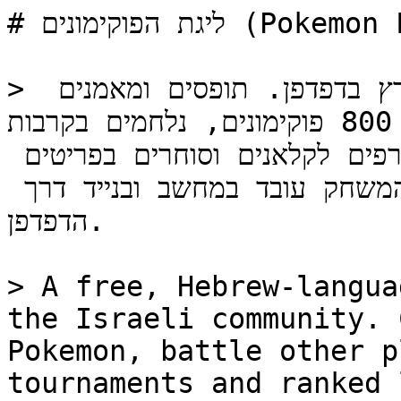
# ליגת הפוקימונים (Pokemon League Israel)

> משחק פוקימון אונליין חינמי בעברית שרץ בדפדפן. תופסים ומאמנים 
מעל 800 פוקימונים, נלחמים בקרבות PvP מול שחקנים אחרים, 
משתתפים בטורנירים ועונות ליגה, מצטרפים לקלאנים וסוחרים בפריטים 
ובפוקימונים. אין הורדה ואין התקנה - המשחק עובד במחשב ובנייד דרך 
הדפדפן.

> A free, Hebrew-langua
the Israeli community. 
Pokemon, battle other p
tournaments and ranked 