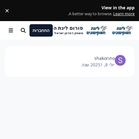
מעבר לתוכן
View in the app
×
ss
.
A better way to browse.
Learn more
פורום ליגת הפוקימונים
התחברות
Menu
חיפוש
משחק דפדפן ישראלי
shakorino
יולי 8, 2025
1 שנה