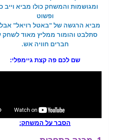
ומגושמות והמשחק כולו מביא וייב כי
ופשוט
מביא הרגשה של "באטל רויאל" אבל
סתלבט והומור ממליץ מאוד לשחק 
חברים חוויה אש.
שם לכם פה קצת גיימפלי:
הסבר על המשחק: