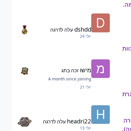
ה.
dshdd
עלה לדרגה
יולי 24
ות
מישו
זכה בתג
A month since joining
יולי 21
רת
רה
headri22
עלה לדרגה
יולי 13
ה).