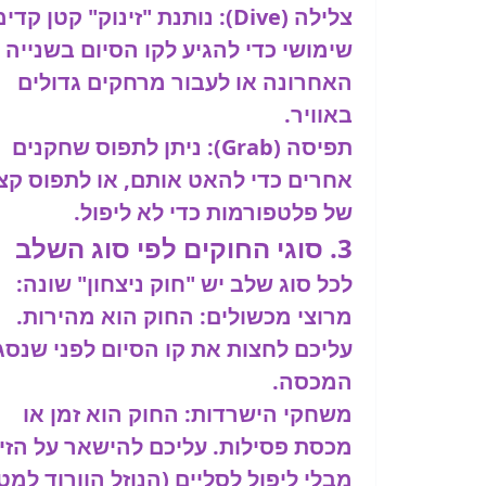
צלילה (Dive):
נותנת "זינוק" קטן קדימ
שימושי כדי להגיע לקו הסיום בשנייה
האחרונה או לעבור מרחקים גדולים
באוויר.
תפיסה (Grab):
ניתן לתפוס שחקנים
אחרים כדי להאט אותם, או לתפוס קצו
של פלטפורמות כדי לא ליפול.
3. סוגי החוקים לפי סוג השלב
לכל סוג שלב יש "חוק ניצחון" שונה:
מרוצי מכשולים:
החוק הוא
מהירות
.
עליכם לחצות את קו הסיום לפני שנסג
המכסה.
משחקי הישרדות:
החוק הוא
זמן או
מכסת פסילות
. עליכם להישאר על הזי
מבלי ליפול לסליים (הנוזל הוורוד למט