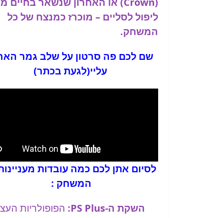
(Crown)
או האחרון שנשאר בחיים מב
ליפול לסליים – מוכרז כמנצח של כל
המשחק.
שם לכם פה סרטון על שלב גמר האה
עליי(לגעת בכתר)
לסיום אתן לכם כמה עובדות מעניינות
המשחק
:
השקת ה-PS Plus:
הפופולריות העצ