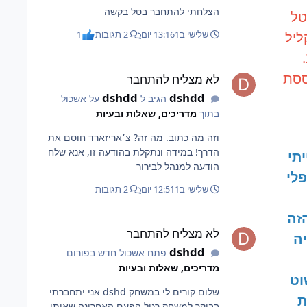
הצלחתי להתחבר בטל בקשה
באטל
י וקליל
שלישי ב13:16
1 יום
2 תגובות
1
לא מצליח להתחבר
ססת
לא מצליח להתחבר
dshdd
dshdd
הגיב ל
על אשכול
בתוך
מדריכים, שאלות ובעיות
וזה מה כתוב. מה זה? צ׳אריזארד חוסם את
הדרך! במידה ונתקלת בהודעה זו, אנא שלח
תי
הודעה למנהל לבירור
פלי
שלישי ב12:51
1 יום
2 תגובות
זה
לא מצליח להתחבר
לא מצליח להתחבר
יה
dshdd
פתח אשכול חדש בפורום
מדריכים, שאלות ובעיות
וט
שלום קורים לי במשחק dshd אני יתחברתי
ת
בבוקר למשחק רגיל הפעם האחרונה שאיתי