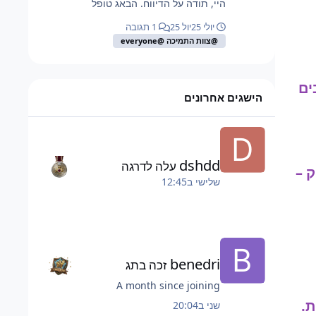
היי, תודה על הדיווח. הבאג טופל
יולי 25
יול 25
1 תגובה
@צוות התמיכה @everyone
עד 6 סבבים
הישגים אחרונים
dshdd
עלה לדרגה
 –
שלישי ב12:45
benedri
זכה בתג
A month since joining
ת.
שני ב20:04