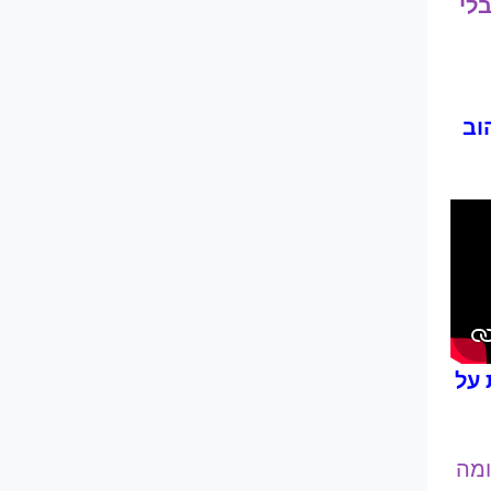
לי
וב
 על
ומה