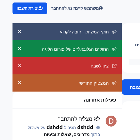
משתמש קיים? נא להתחבר
יצירת חשבון
הכרזות מערכת
חוקי המשחק - חובה לקרוא
uncement
ים
החוקים הגלובאליים של פורום הליגה
uncement
ציון לשבח
uncement
המצטיין החודשי
uncement
גובה
פעילות אחרונה
לא מצליח להתחבר
לא מצליח להתחבר
dshdd
dshdd
הגיב ל
על אשכול
בתוך
מדריכים, שאלות ובעיות