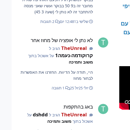
פי
מחובר זה ב9 50 בבוקר ועשיו שאני מנסה
להתחבר זה לא נותן לי (שעה 3 45)
שלישי ב12:48
1 יום
2 תגובות
 עם
עם
לא נתן לי אופציה של מחוז אחר
לא נתן לי אופציה של מחוז אחר
TheUnreal
הגיב ל
קרוקודמה-נעמה1
על אשכול בתוך
משוב ותמיכה
היי, תודה על הדיווח. החזרנו את האפשרות
לבחור מחוז
יולי 25
יול 25
1 תגובה
באג בהתקפות
באג בהתקפות
dshdd
TheUnreal
הגיב ל
על
אשכול בתוך
משוב ותמיכה