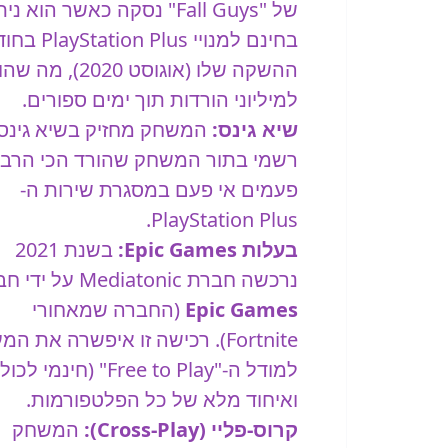
של "Fall Guys" נסקה כאשר הוא נית
בחינם למנויי tation Plus
ההשקה שלו (אוגוסט 2020), 
למיליוני הורדות תוך ימים ספורים.
שיא גינס:
המשחק מחזיק בשיא גינס
רשמי בתור המשחק שהורד הכי הרב
פעמים אי פעם במסגרת שירות ה-
PlayStation Plus.
בעלות Epic Games:
בשנת 2021
נרכשה חברת Mediatonic על ידי חברת
Epic Games
(החברה שמאחורי
Fortnite). רכישה זו איפשרה את ה
למודל ה-"Free to Play" (חינמי ל
ואיחוד מלא של כל הפלטפורמות.
קרוס-פליי (Cross-Play):
המשחק