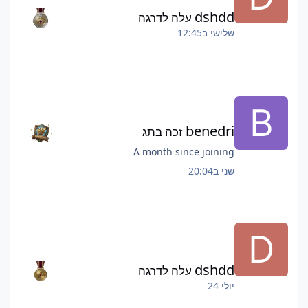
dshdd
עלה לדרגה
שלישי ב12:45
benedri
זכה בתג
A month since joining
שני ב20:04
dshdd
עלה לדרגה
יולי 24