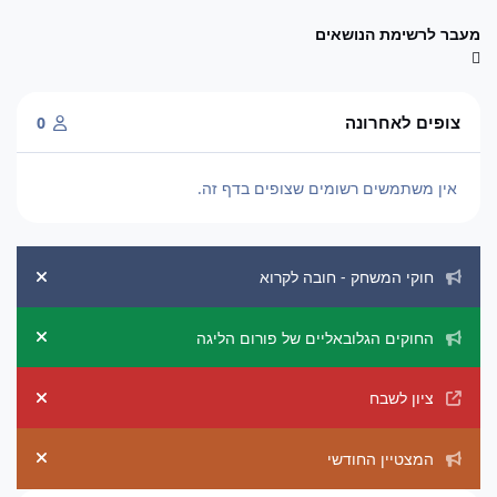
מעבר לרשימת הנושאים
צופים לאחרונה
0
אין משתמשים רשומים שצופים בדף זה.
הכרזות מערכת
חוקי המשחק - חובה לקרוא
ement
החוקים הגלובאליים של פורום הליגה
ement
ציון לשבח
ement
המצטיין החודשי
ement