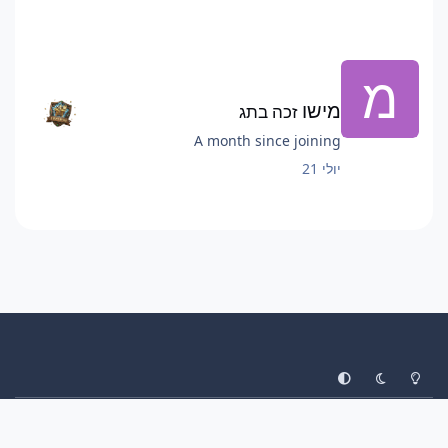
מישו
זכה בתג
A month since joining
יולי 21
System Preference
Dark Mode
Light Mode
עיצוב
יצירת קשר
עוגיות
ליגת הפוקימונים
Invision Community
Powered by