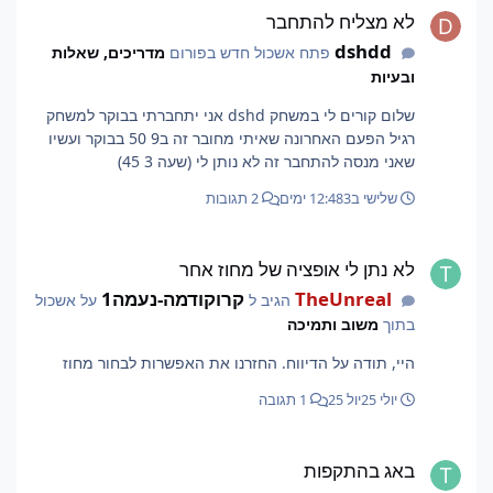
לא מצליח להתחבר
dshdd
פתח אשכול חדש בפורום
מדריכים, שאלות
ובעיות
שלום קורים לי במשחק dshd אני יתחברתי בבוקר למשחק
רגיל הפעם האחרונה שאיתי מחובר זה ב9 50 בבוקר ועשיו
שאני מנסה להתחבר זה לא נותן לי (שעה 3 45)
שלישי ב12:48
3 ימים
2 תגובות
לא נתן לי אופציה של מחוז אחר
לא נתן לי אופציה של מחוז אחר
TheUnreal
קרוקודמה-נעמה1
הגיב ל
על אשכול
בתוך
משוב ותמיכה
היי, תודה על הדיווח. החזרנו את האפשרות לבחור מחוז
יולי 25
יול 25
1 תגובה
באג בהתקפות
באג בהתקפות