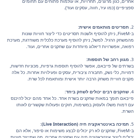
אחרים, כגון מרוצים, תחרויות, או עולמות פתוחים עם תחומים
ספציפיים (כמו עיר, חווה, עסקים ועוד).
2.
תסריטים מותאמים אישית
:
ב-FiveM, ניתן להוסיף ולשנות תסריטים כדי ליצור חוויות שונות
מהמשחק הרגיל. למשל, ניתן להוסיף מערכת כלכלית משודרגת, מערכת
רפואה, אפשרויות דיאלוג מיוחדות עם שחקנים אחרים, ועוד.
3.
מגוון רחב של תוספות
:
בשרתים של פייבאם, אפשר להוסיף תוספות גרפיות, מכוניות חדשות,
דמויות, כלי נשק, תחבורה ציבורית, עסקים ופעילויות אחרות. כל אלה
מקנים חוויית משחק הרבה יותר אישית ומותאמת לכל שרת.
4.
שחקנים רבים יכולים לשחק ביחד
:
פייבאם תומך במאות שחקנים בשרת אחד. כל אחד מהם יכול להיכנס
עם דמות משלו ולעסוק במשימות, חוקים ופעולות שקשורים לאותו
השרת.
5.
תמיכה באינטראקציה חיה (Live Interaction)
:
ב-FiveM, שחקנים לא רק יכולים לבצע משימות או סיפור, אלא הם
יכולים ליצור אינטראקציה חיה עם שחקנים אחרים, מה שמייצר חוויות