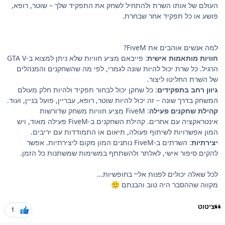
העולם של אותו השרת ולהתחיל לשחק את התפקיד שלך – שוטר, רופא,
פושע או כל תפקיד אחר שבחרת.
למה אנשים אוהבים את FiveM?
חוויות מותאמות אישית
: פייבאם מציע חוויות שלא ניתן למצוא ב-GTA V
הרגיל. כל שרת יכול להיות שונה לגמרי, לפי מה שהשחקנים והמנהלים
של השרת החליטו ליצור.
גיוון רחב בתפקידים
: כל שחקן יכול לבחור תפקיד ולהיות חלק מעולם
המשחק בדרך שונה – זה יכול להיות שוטר, רופא, עבריין, פועל בניין, ועוד.
קהילת שחקנים פעילה
: FiveM מציע חוויות משחק שדורשות
אינטראקציה עם אחרים. קהילת השחקנים ב-FiveM פעילה מאוד, ויש
המון אפשרויות לשיתוף פעולה, תיאום או התמודדות עם יריבים.
יצירתיות
: השרתים ב-FiveM נותנים המון מקום ליצירתיות. אפשר
להקים סיפור אישי, לאלתר ולהשתתף במשימות שמשתנות כל הזמן.
לכל שאלה יכולים לפנות אליי בחופשיות...
מקווה שההסבר היה טוב והבנתם
🙂
ציטוט
1