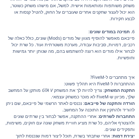
משחק משותפות ומותאמות אישית. למשל, אם מישהו משחק כשוטר,
הוא יכול לעצור שחקנים אחרים שעוברים על החוק, להטיל קנסות או
לבצע חקירות.
6.
תמיכה במודים שונים
:
פייבאם מאפשר להוסיף מגוון של מודים (Mods) שונים, כולל כאלה של
רכבים, דמויות, סביבות עבודה, מערכת משטרתית ועוד. כל שרת יכול
לבחור אילו מודים הוא רוצה להשתמש בהם, מה שנותן יותר גמישות
וחופשיות.
איך מתחברים ל-FiveM?
ההתחברות ל-FiveM היא תהליך פשוט:
התקנת המשחק
: צריך להיות לך את המשחק
GTA V
מותקן על המחשב
שלך, מכיוון ש-FiveM לא מוכר כמשחק עצמאי.
הורדה והתקנה של פייבאם
: נכנסים לאתר הרשמי של פייבאם, שם ניתן
להוריד ולהתקין את התוכנה על המחשב.
התחברות לשרתים
: אחרי ההתקנה, אפשר לבחור בין שרתים שונים
ולהצטרף אליהם, כל שרת מציע חוויית משחק שונה עם חוקים, משימות,
ותפקידים שונים.
יצירת דמות
: אחרי שתבחר בשרת, תוכל ליצור דמות שנכנסת לתוך