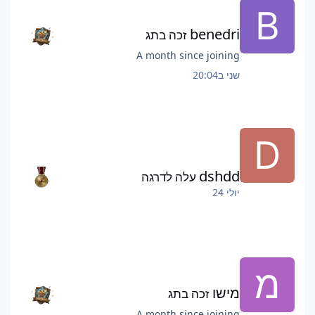
benedri
זכה בתג
A month since joining
שני ב20:04
dshdd
עלה לדרגה
יולי 24
מישו
זכה בתג
A month since joining