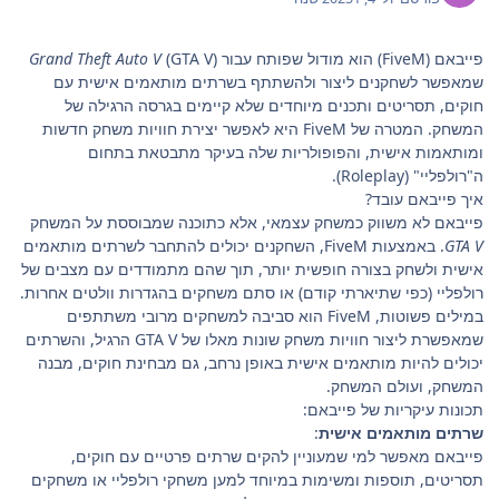
פייבאם (FiveM) הוא מודול שפותח עבור
(GTA V)
Grand Theft Auto V
שמאפשר לשחקנים ליצור ולהשתתף בשרתים מותאמים אישית עם
חוקים, תסריטים ותכנים מיוחדים שלא קיימים בגרסה הרגילה של
המשחק. המטרה של FiveM היא לאפשר יצירת חוויות משחק חדשות
ומותאמות אישית, והפופולריות שלה בעיקר מתבטאת בתחום
ה"רולפליי" (Roleplay).
איך פייבאם עובד?
פייבאם לא משווק כמשחק עצמאי, אלא כתוכנה שמבוססת על המשחק
GTA V
. באמצעות FiveM, השחקנים יכולים להתחבר לשרתים מותאמים
אישית ולשחק בצורה חופשית יותר, תוך שהם מתמודדים עם מצבים של
רולפליי (כפי שתיארתי קודם) או סתם משחקים בהגדרות וולטים אחרות.
במילים פשוטות, FiveM הוא סביבה למשחקים מרובי משתתפים
שמאפשרת ליצור חוויות משחק שונות מאלו של GTA V הרגיל, והשרתים
יכולים להיות מותאמים אישית באופן נרחב, גם מבחינת חוקים, מבנה
המשחק, ועולם המשחק.
תכונות עיקריות של פייבאם:
שרתים מותאמים אישית
:
פייבאם מאפשר למי שמעוניין להקים שרתים פרטיים עם חוקים,
תסריטים, תוספות ומשימות במיוחד למען משחקי רולפליי או משחקים