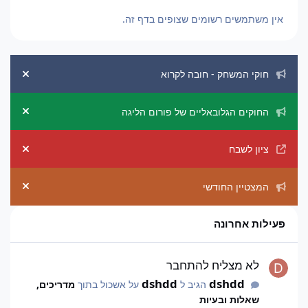
אין משתמשים רשומים שצופים בדף זה.
הכרזות מערכת
חוקי המשחק - חובה לקרוא
ement
החוקים הגלובאליים של פורום הליגה
ement
ציון לשבח
ement
המצטיין החודשי
ement
פעילות אחרונה
לא מצליח להתחבר
לא מצליח להתחבר
dshdd
dshdd
הגיב ל
על אשכול בתוך
מדריכים,
שאלות ובעיות