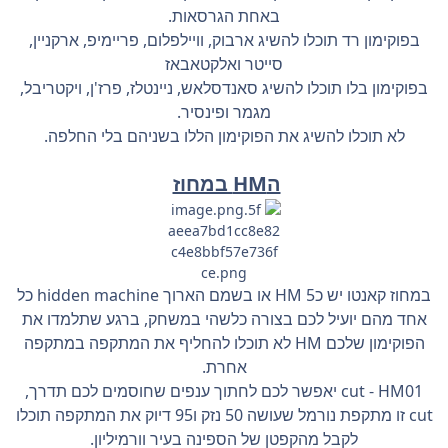
באחת הגרסאות.
בפוקימון רד תוכלו להשיג ארבוק, וויילפלום, פריימיפ, ארקניין,
סייטר ואלקטאבאז
בפוקימון בלו תוכלו להשיג סאנדסלאש, ניינטלז, פרז'ן, ויקטריבל,
מגמר ופינסיר.
לא תוכלו להשיג את הפוקימון הללו בשניהם בלי החלפה.
הHM במחוז
במחוז קאנטו יש כ5 HM או בשמם הארוך hidden machine כל
אחד מהם יועיל לכם בצורה כלשהי במשחק, ברגע שתלמדו את
הפוקימון שלכם HM לא תוכלו להחליף את המתקפה במתקפה
אחרת.
cut - HM01 יאפשר לכם לחתוך ענפים שחוסמים לכם תדרך,
cut זו מתקפת נורמל שעושה 50 נזק ו95 דיוק את המתקפה תוכלו
לקבל מהקפטן של הספינה בעיר וורמיליון.