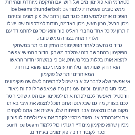
סטארמי הוא פוקימון מים ועל חושי עם התקפה מיוחדת ומהירות
ממש טובים ואפשרות ללמוד גם thunderbolt וice beam
הופכים אותו לממש טוב כנגד מגוון רחב של פוקימונים ובניהם
מכון הרעל, מכון האש, מכון האדמה, הודות למתקפות שלו יש לו
היתרון על כל אחד מחברי האליט פור והוא יכול גם להתמודד עם
אלוף המחוז בצורה ממש טובה.
גרידוס נחשב לאחד הפוקימונים החזקים ביותר במשחקי
הפוקימון בהתחשב בזה שמלבד משחקי הדור החמישי אפשר
למצוא אותו בקלות בכל משחק, אם כי במשחקי הדור הראשון
הוא רחוק שנות אור מלהיות עוצמתי כמו שהוא בדורות
המאוחרים יותר של פוקימון
אי אפשר שלא לדבר על איבי שיכול להתפתח לשלושה פוקימונים
בעלי סוגים שונים [וכיום שמונה] מה שמאפשר לו להיות מאוד
וורסטילי ויאפשר לכם לפתח אותו לפוקימון עם הסוג שהכי חסר
לכם בצוות, מה גם שבקאנטו אתם תוכל למצוא את איבי באותו
מקום שגם נמצאים אבני הפיתוח שלו, אישית אם אתם לוקחים
את צ'ארמנדר אני מאוד ממליץ לקחת את איבי ולפתח לוופוריון
מכיוון שהוא פוקימון מים דיי הגנתי ויכול ללמוד ice beam וsurf
וככה לקנטר הרבה פוקימונים בעייתיים.