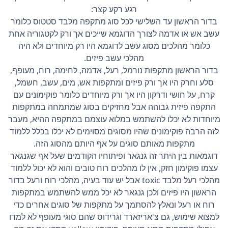
רגע רקע קצר:
בדור הראשון עד השלישי לכל סוג מתקפה מלבד סטטוס כלומר
עשב אש או אדמה לצורך הדוגמא שייכים אך ורק לקטגוריה אחת
כלומר מהלכים מסוג עשב לדוגמא היו רק מיוחדים ולא היה
מהלכי עשב פיזים.
בדור הראשון מתקפות נורמל, רעל, אדמה, לחימה, רוח, מעופף,
סלע וחרק היו אך ורק פיזים ומתקפות אש, מים, עשב, חשמל,
קרח, על חושי ודרקון היו אך ורק מיוחדים כלומר פוקימונים עם
התקפה פיזית גבוהה אבל מחזיקים בסוג שמתמחה במתקפות
מיוחדות לא יכלו להשתמש במלוא עוצמם במתקפה ההיא, מעבר
לזה הרבה פוקימונים שהיו מסוגים מסוימים לא יכלו בכלל ללמוד
מתקפות מאותם סוגים על אף היותם מהסוג הזה.
דוגמאות בין היתר זה גנגאר ופיתוחיו הקודמים שעל אף שגנגאר
עצמו פוקימון חזק, אין לו מהלכים רוח טובים והוא לא יכול ללמוד
מהלכי רעל מלבד toxic אבל יש עוד בעיה, מהלכי רוח ורעל בדור
הראשון היו פיזים ולכן גנגאר לא יכל ממש להשתמש במתקפות
רוח או רעל ונאלץ להסתמך על מתקפות של סוגים אחרים כדי
למצוא שימוש, גם צ'אריזארד וגרידוס שהם סוגי מעופף לא למדו