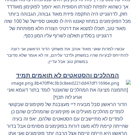
אך כשהוא יתפתח לצורתו הסופית הוא יהפוך לפוקימון מאודדד
חזק, לדרגונייט היה התקפה פיזית מאוד גבוהה, הגבוהה ביותר
מכל הפוקימונים במחוז קאנטו היה לו סטאט ספיישל של 100 שזה
מאוד טוב, תוכלו למצוא את דרטיני הצורה הלא מפותחת של
דרגונייט בסלדון תאלצו לשרוף עליו המון כסף.
עכשיו למרות שאני מאוד אוהב את משחקי הדור הראשון אני רוצה
להתייחס לבעיות שהיו במשחק ולדבר עליהם, זה לא אומר שלא מדובר
במשחק טוב אבל עדיין.
המהלכים והסטאטים לא תואמים תמיד
[התמונה מציגה את המהלכים שהאנטר לומד בתור דוגמא ואני
אגיע לזה תכף]
הדור הראשון סבל מבעיה דיי מעצבנת של פוקימונים שבקושי
לומדים מהלכים מועילים או פוקימונים שהמהלכים שהם כן
לומדים לא מתיישבים עם הסטאטים שלהם, יאפ זה בעיה
שהייתה קיימת ללא מעט דורות בפוקימונים מסוימים אבל בדור
הראשון היא הייתה קיימת אצל הרבה יותר פוקימונים ואני אתן