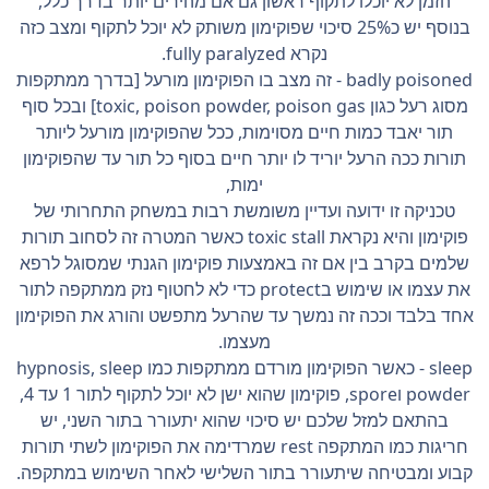
הזמן לא יוכלו לתקוף ראשון גם אם מהירים יותר בדרך כלל,
בנוסף יש כ25% סיכוי שפוקימון משותק לא יוכל לתקוף ומצב כזה
נקרא fully paralyzed.
badly poisoned - זה מצב בו הפוקימון מורעל [בדרך ממתקפות
מסוג רעל כגון toxic, poison powder, poison gas] ובכל סוף
תור יאבד כמות חיים מסוימות, ככל שהפוקימון מורעל ליותר
תורות ככה הרעל יוריד לו יותר חיים בסוף כל תור עד שהפוקימון
ימות,
טכניקה זו ידועה ועדיין משומשת רבות במשחק התחרותי של
פוקימון והיא נקראת toxic stall כאשר המטרה זה לסחוב תורות
שלמים בקרב בין אם זה באמצעות פוקימון הגנתי שמסוגל לרפא
את עצמו או שימוש בprotect כדי לא לחטוף נזק ממתקפה לתור
אחד בלבד וככה זה נמשך עד שהרעל מתפשט והורג את הפוקימון
מעצמו.
sleep - כאשר הפוקימון מורדם ממתקפות כמו hypnosis, sleep
powder וspore, פוקימון שהוא ישן לא יוכל לתקוף לתור 1 עד 4,
בהתאם למזל שלכם יש סיכוי שהוא יתעורר בתור השני, יש
חריגות כמו המתקפה rest שמרדימה את הפוקימון לשתי תורות
קבוע ומבטיחה שיתעורר בתור השלישי לאחר השימוש במתקפה.