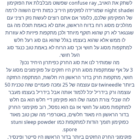
לשתק את האויב, confuse ray שפשוט מבלבלת את הפוקימון
וnight shade שמורידה לפוקימון היריב כמות חיים השווה לרמה
של הפוקימון שלכם, כלומר אם אתם רוצים לעשות נזק רציני עם
מהלכים מסוג רוח בדוח הראשון, אתם לא באמת תוכלו מה גם
שגנגאר לא רק שהוא תוקף מיוחד ולכן מתקפות פיזיות לא עוזרות
לו ממש אלא שהוא בעצמו בגלל שהוא גם סוג רעל חלש
למתקפות מסוג על חושי וכך סוג הרוח לא באמת טוב כנגד סוג
העל חושי.
מה שמותיר לנו את סוג החרק כפיתרון היחיד נכון?
3 על אף שמתקפות מסוג חרק היו חזקים על פוקימונים מסוג על
חושי, מתקפות חרק בדור הראשון היו חלשות, המתקפה החזקה
ביותר twineedle עם עוצמה של 25 ומכה פעמיים שזה טכנית 50
עוצמה ורק בידריל יכל ללמוד אותה אבל בידריל בעצמו מעבר
לזה שבלי צורת המגה שלו הוא פוקימון דיי חלש הוא גם חלש
למתקפות מסוג על חושי אז גם הוא נפסל, רוב פוקימוני החרק
בדור הראשון היו מאוד חלשים, באטרפרי מה שכן טוב מאוד
כפוקימון תומך הודות למתקפות כמו sleep powder וstun
spore.
פוקימוני החרק החזקים ביותר בדור הראשון היו סייטר ופינסיר,