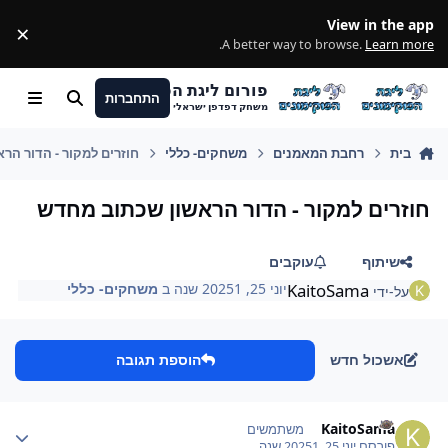
מעבר לתוכן
View in the app
×
ss
.
A better way to browse.
Learn more
פורום ליגת הפוקימונים
התחברות
חיפוש
Menu
משחק דפדפן ישראלי
בית
רחבת המאמנים
משחקים- כללי
חוזרים למקור - הדור הר
חוזרים למקור - הדור הראשון שכתוב מחדש
שיתוף
עוקבים
KaitoSama
יוני 25, 2025
1 שנה
ב
משחקים- כללי
על-ידי
אשכול חדש
הוספת תגובה
Author stat
KaitoSama
משתמשים
פורסם
יוני 25, 2025
1 שנה