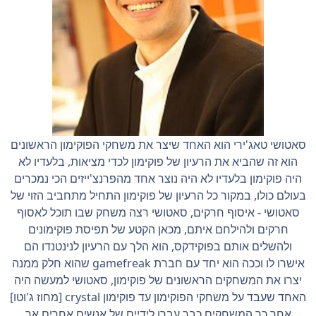
סאטושי טאג'ירי הוא האחד שיצר את משחקי הפוקימון הראשונים
הוא זה שהביא את הרעיון של פוקימון לכדי מציאות, בלעדיו לא
היה פוקימון בלעדיו לא היה נוצר אחד מהפרנצ'ייזים הכי נמכרים
בעולם כולו, במקור כל הרעיון של פוקימון התחיל מתחביב הזוי של
סאטושי - איסוף חרקים, סאטושי רצה משחק שבו תוכל לאסוף
חרקים ולהילחם איתם, מכאן הקטע של תפיסת פוקימונים
ולהשלים אותם בפוקידקס, הוא הלך עם הרעיון לנינטנדו הם
אישרו לו וככה הוא יחד עם חברת gamefreak שהוא חלק ממנה
יצרו את המשחקים הראשונים של פוקימון, סאטושי למעשה היה
האחד שעבד על משחקי הפוקימון עד פוקימון crystal [מחוז ג'וטו]
אחר כך המשחקים כבר עברו לידיים של אנשים אחרים אך