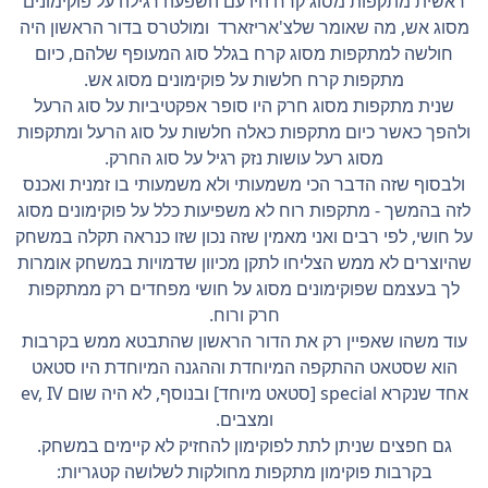
ראשית מתקפות מסוג קרח היו עם השפעה רגילה על פוקימונים
מסוג אש, מה שאומר שלצ'אריזארד ומולטרס בדור הראשון היה
חולשה למתקפות מסוג קרח בגלל סוג המעופף שלהם, כיום
מתקפות קרח חלשות על פוקימונים מסוג אש.
שנית מתקפות מסוג חרק היו סופר אפקטיביות על סוג הרעל
ולהפך כאשר כיום מתקפות כאלה חלשות על סוג הרעל ומתקפות
מסוג רעל עושות נזק רגיל על סוג החרק.
ולבסוף שזה הדבר הכי משמעותי ולא משמעותי בו זמנית ואכנס
לזה בהמשך - מתקפות רוח לא משפיעות כלל על פוקימונים מסוג
על חושי, לפי רבים ואני מאמין שזה נכון שזו כנראה תקלה במשחק
שהיוצרים לא ממש הצליחו לתקן מכיוון שדמויות במשחק אומרות
לך בעצמם שפוקימונים מסוג על חושי מפחדים רק ממתקפות
חרק ורוח.
עוד משהו שאפיין רק את הדור הראשון שהתבטא ממש בקרבות
הוא שסטאט ההתקפה המיוחדת וההגנה המיוחדת היו סטאט
אחד שנקרא special [סטאט מיוחד] ובנוסף, לא היה שום ev, IV
ומצבים.
גם חפצים שניתן לתת לפוקימון להחזיק לא קיימים במשחק.
בקרבות פוקימון מתקפות מחולקות לשלושה קטגריות: