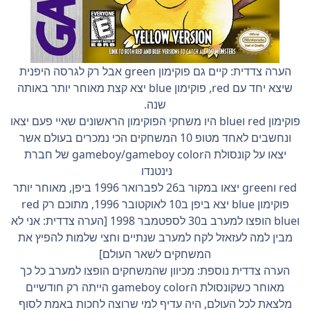
הערה צדדית: קיים גם פוקימון green אבל רק לגרסה היפנית
שיצא יחד עם red, פוקימון blue יצא קצת מאוחר יותר באותה
שנה.
פוקימון red וblue היו משחקי הפוקימון הראשונים שאיי פעם יצאו
ונחשבים לאחד מטופ 10 המשחקים הכי נמכרים בעולם אשר
יצאו על קונסולת הgameboy/gameboy color של חברת
נינטנדו
red וgreen יצאו במקור ב26 לפברואר 1996 ביפן, מאוחר יותר
פוקימון blue יצא ביפן ב10 לאוקטובר 1996, מתוכם רק red
וblue הופצו למערב ב30 לספטמבר 1998 [הערה צדדית: אני לא
מבין למה לעזאזל לקח למערב שנתיים וחצי שלמות להפיץ את
המשחקים לשאר העולם]
הערה צדדית נוספת: מכיוון שהמשחקים הופצו למערב כל כך
מאוחר כשקונסולת הgameboy color הייתה רק חודשיים
מלצאת לכל העולם, היה עדיף למי שרוצה לחכות באמת לסוף