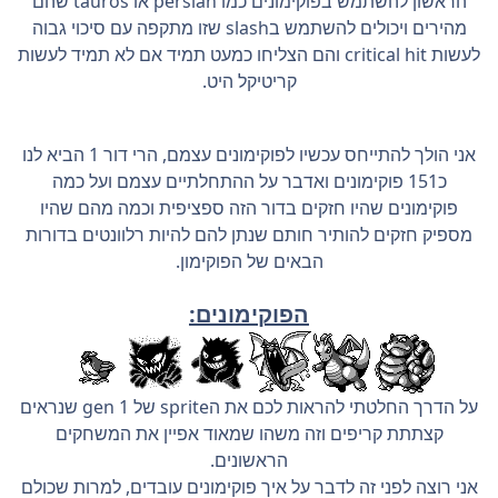
הראשון להשתמש בפוקימונים כמו persian או tauros שהם
מהירים ויכולים להשתמש בslash שזו מתקפה עם סיכוי גבוה
לעשות critical hit והם הצליחו כמעט תמיד אם לא תמיד לעשות
קריטיקל היט.
אני הולך להתייחס עכשיו לפוקימונים עצמם, הרי דור 1 הביא לנו
כ151 פוקימונים ואדבר על ההתחלתיים עצמם ועל כמה
פוקימונים שהיו חזקים בדור הזה ספציפית וכמה מהם שהיו
מספיק חזקים להותיר חותם שנתן להם להיות רלוונטים בדורות
הבאים של הפוקימון.
הפוקימונים:
על הדרך החלטתי להראות לכם את הsprite של gen 1 שנראים
קצתתת קריפים וזה משהו שמאוד אפיין את המשחקים
הראשונים.
אני רוצה לפני זה לדבר על איך פוקימונים עובדים, למרות שכולם