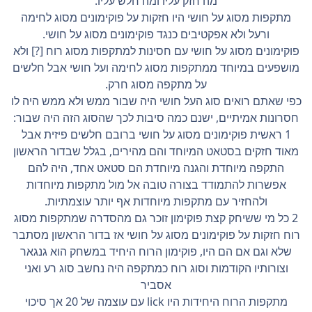
מה חזק עליו ומה חלש עליו.
מתקפות מסוג על חושי היו חזקות על פוקימונים מסוג לחימה
ורעל ולא אפקטיבים כנגד פוקימונים מסוג על חושי.
פוקימונים מסוג על חושי עם חסינות למתקפות מסוג רוח [?] ולא
מושפעים במיוחד ממתקפות מסוג לחימה ועל חושי אבל חלשים
על מתקפה מסוג חרק.
כפי שאתם רואים סוג העל חושי היה שבור ממש ולא ממש היה לו
חסרונות אמיתיים, ישנם כמה סיבות לכך שהסוג הזה היה שבור:
1 ראשית פוקימונים מסוג על חושי ברובם חלשים פיזית אבל
מאוד חזקים בסטאט המיוחד והם מהירים, בגלל שבדור הראשון
התקפה מיוחדת והגנה מיוחדת הם סטאט אחד, היה להם
אפשרות להתמודד בצורה טובה אל מול מתקפות מיוחדות
ולהחזיר עם מתקפות מיוחדות אף יותר עוצמתיות.
2 כל מי ששיחק קצת פוקימון זוכר גם מהסדרה שמתקפות מסוג
רוח חזקות על פוקימונים מסוג על חושי אז בדור הראשון מסתבר
שלא וגם אם הם היו, פוקימון הרוח היחיד במשחק הוא גנגאר
וצורותיו הקודמות וסוג רוח כמתקפה היה נחשב סוג רע ואני
אסביר
מתקפות הרוח היחידות היו lick עם עוצמה של 20 אך סיכוי