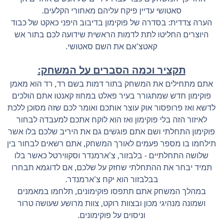
סאטושי עדיין פיקח עליהם מאחורי הקלעים.
הערה צדדית: בסדרה של פוקימון בדיבוב היפני כאקט של כבוד
היוצרים החליטו לתת לדמות הראשית שידועה לכם בתור אש
קאטצ'אם את השם סאטושי.
תקציר וכמה הסברים על המשחק:
אתם מתחילים את המשחק בתור דמות בשם רד, רד הוא מאמן
פוקימון חדש שמתגורר בעיר פאלט במחוז קאנטו אתם הולכים
לדשא ואז פרופסור אוק עוצר אותכם ואומר לכם שזה מסוכן ללכת
לאיזור הזה בלי פוקימון ואז הוא לוקח אתכם למעבדה לבחור
פוקימון התחלתי ושם אתם פוגשים גם את היריב שלכם בלו אשר
תילחמו בו מספר פעמים לאורך המשחק, אתם רשאים לבחור בין
שלושה התחלתיים - בלבזור, צ'ארמנדר וסקווירטל כאשר בלו
תמיד יבחר את ההתחלתי שחזק על שלכם, אם לדוגמא תבחרו
בבלבזור הוא יקח צ'ארמנדר.
במהלך המשחק אתם תתפסו פוקימונים, תלחמו במאמנים
ושמונה מנהיגי מכון ובצוות רוקט, צוות מרושע שעושה טרור
וניסוים על פוקימונים.