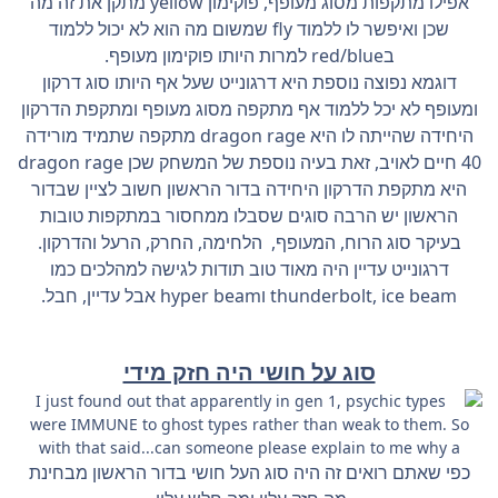
אפילו מתקפות מסוג מעופף, פוקימון yellow מתקן את זה מה
שכן ואיפשר לו ללמוד fly שמשום מה הוא לא יכול ללמוד
בred/blue למרות היותו פוקימון מעופף.
דוגמא נפוצה נוספת היא דרגונייט שעל אף היותו סוג דרקון
ומעופף לא יכל ללמוד אף מתקפה מסוג מעופף ומתקפת הדרקון
היחידה שהייתה לו היא dragon rage מתקפה שתמיד מורידה
40 חיים לאויב, זאת בעיה נוספת של המשחק שכן dragon rage
היא מתקפת הדרקון היחידה בדור הראשון חשוב לציין שבדור
הראשון יש הרבה סוגים שסבלו ממחסור במתקפות טובות
בעיקר סוג הרוח, המעופף, הלחימה, החרק, הרעל והדרקון.
דרגונייט עדיין היה מאוד טוב תודות לגישה למהלכים כמו
thunderbolt, ice beam וhyper beam אבל עדיין, חבל.
סוג על חושי היה חזק מידי
כפי שאתם רואים זה היה סוג העל חושי בדור הראשון מבחינת