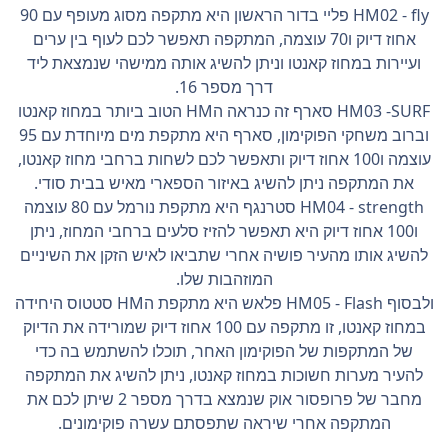
HM02 - fly פליי בדור הראשון היא מתקפה מסוג מעופף עם 90
אחוז דיוק ו70 עוצמה, המתקפה תאפשר לכם לעוף בין ערים
ועיירות במחוז קאנטו וניתן להשיג אותה ממישהי שנמצאת ליד
דרך מספר 16.
HM03 -SURF סארף זה כנראה הHM הטוב ביותר במחוז קאנטו
וברוב משחקי הפוקימון, סארף היא מתקפת מים מיוחדת עם 95
עוצמה ו100 אחוז דיוק ותאפשר לכם לשחות ברחבי מחוז קאנטו,
את המתקפה ניתן להשיג באיזור הספארי מאיש בבית סודי.
HM04 - strength סטרנגף היא מתקפת נורמל עם 80 עוצמה
ו100 אחוז דיוק היא תאפשר להזיז סלעים ברחבי המחוז, ניתן
להשיג אותו מהעיר פושיה אחרי שתביאו לאיש הזקן את השיניים
המוזהבות שלו.
ולבסוף HM05 - Flash פלאש היא מתקפת הHM סטטוס היחידה
במחוז קאנטו, זו מתקפה עם 100 אחוז דיוק שמורידה את הדיוק
של המתקפות של הפוקימון האחר, תוכלו להשתמש בה כדי
להעיר מערות חשוכות במחוז קאנטו, ניתן להשיג את המתקפה
מחבר של פרופסור אוק שנמצא בדרך מספר 2 שיתן לכם את
המתקפה אחרי שיראה שתפסתם עשרה פוקימונים.