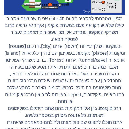
מכיוון שטרחתי להסביר מה זה הelite 4 אני חושב שגם אסביר
לאלו שלא שיחקו אף פעם במשחק פוקימון איך הגאוגרפיה ברוב
משחקי הפוקימון עובדת, אלו מכן שמכירים מוזמנים לעבור
לפסקה הבאה.
בפוקימון יש לך עיירות [town], ערים [city], דרכים [routes]
ומקומות [places] מקומות בפוקימון הם בדרך כלל או אי [island]
או מערה [tunnel/cave] ויערות [forest], ברוב משחקי הפוקימון
מלבד כמה בודדים אתם תתחילו את המסע שלכם בעיירה
במקרה העיירה פאלט, אחרי זה אתם תתקדמו לעיר ורדיאן,
ההבדל בין ערים לעיירות זה שבערים יש לכם מרכז פוקימונים
וחנות פוקימונים בה תוכלו לרכוש כל מיני מצרכים למסע שלכם
כמו ריפוים, פוקידורים, וrepel ובעיירות לרוב אין מרכז פוקימונים
או חנות.
דרכים [routes] אלו המקומות בהם אתם תיתקלו בפוקימונים
ומאמנים, כל route מסומן במספר כלשהו.
אתם תוכלו לתפוס שם פוקימונים ולהילחם במאמנים שיאתגרו
אתכם אם תהיו קרובים אליהם, אותו דבר חל גם על מערות, איים