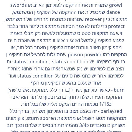
growl שמורידות את ההתקפה לפוקימון האויב או swords
dance שמכפילות את ההתקפה של הפוקימון המשתמש,
מתקפות כגון recover שמרפות כמחצית מהחיים של המשתמש,
protect כדי לתת לעצמך חסינות ממתקפות לתור אחד בלבד
ויש גם מתקפות סטטוס שמסוגלות לעשות נזק מבלי באמת
לפגוע בפוקימון, למשל leech seed זו מתקפה ששואבת חיים
מהפוקימון האויב ונותנת אותם לפוקימון האחר בכל תור, או
מתקפות כמו poison powder שמסוגלות להרעיל את הפוקימון.
בנוסף בפוקימון יש status condition, status condition זה
מצב שבו לפוקימון יש נזק שנשאר איתו גם אחרי שהוא מוחלף
לפוקימון אחר יש כחמישה סוגים של status condition ועוד
אחד שנעלם ברגע שהפוקימון מוחלף
burn - כאשר פוקימון נשרף [בדרך כלל ממתקפת אש כלשהי]
ההתקפה הפיזית שלו תיחתך בחצי ובסוף כל תור הוא יאבד
כ1/16 מכמות החיים המקסימלית שלו בכל תור.
parlayzed - זה בעצם מצב בו הפוקימון משותק, בדרך כלל
ממתקפות מסוג חשמל או ממתקפת הsturn spore, פוקימונים
משותקים מאבדים כ3/4 מהמהירות הבסיסית שלהם ובכך רוב