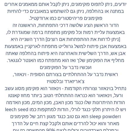
יודעים, ניתן לתפוס פוקימונים, ניתן לקבל אותם ממאמנים אחרים
במתנה או בהחלפה, ניתן גם להשתמש במאובנים כדי להחיות
פוקימונים פריהיסטורים כמו ארודקטיל.
הדור הראשון הציג שלושה דרכי התפתחות, הראשונה זה
באמצעות עליית רמות וכל פוקימון מתפתח ברמה שמוגדרת לו,
[ניתן לדחות את ההתפתחות אם רוצים] הדרך השנייה היא
באמצעות אבן פיתוח למשל גרוולייט מתפתח לארקניין באמצעות
אבן אש, הדרך השלישית והאחרונה היא פיתוח בהחלפה שאתה
מחליף את הפוקימון שלך ואז הוא מתפתח כמו האנטר לגנגאר.
ועכשיו נדבר על הפוקימונים
ראשית נדבר על ההתחלתיים בצורתם הסופית - וינאזור,
צ'אריזארד ובלסטויז
נתחיל בוינאזור וצורותיו הקודמות - וינאזור הוא פוקימון מסוג עשב
ורעל, וינאזאור הוא כנראה ההתחלתי הטוב ביותר מחוז קאנטו
הודות ההיתרונות שלו כנגד מכון האבן, מכון המים, מכון האדמה
ויש לו היתרון חלקי כנגד לורלי, הודות למתקפות כמו leech seed
וsleep powder הוא גם טוב כנגד מגוון רחב של פוקימונים
מאחר והוא יכול להרדים אותם ולקבל קצת חיים על הדרך
ובתכלס הארדקורים יכולים לנצח 90% מהמשחק רק עם