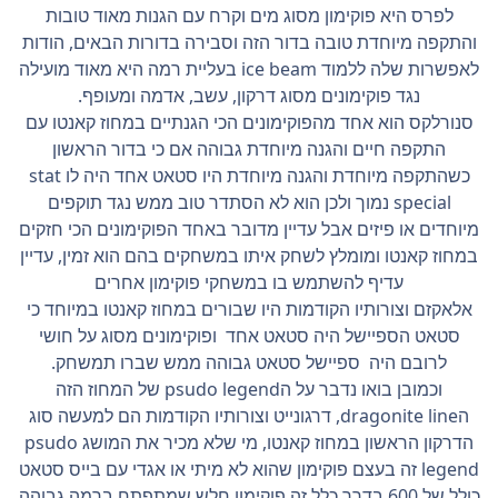
לפרס היא פוקימון מסוג מים וקרח עם הגנות מאוד טובות
והתקפה מיוחדת טובה בדור הזה וסבירה בדורות הבאים, הודות
לאפשרות שלה ללמוד ice beam בעליית רמה היא מאוד מועילה
נגד פוקימונים מסוג דרקון, עשב, אדמה ומעופף.
סנורלקס הוא אחד מהפוקימונים הכי הגנתיים במחוז קאנטו עם
התקפה חיים והגנה מיוחדת גבוהה אם כי בדור הראשון
כשהתקפה מיוחדת והגנה מיוחדת היו סטאט אחד היה לו stat
special נמוך ולכן הוא לא הסתדר טוב ממש נגד תוקפים
מיוחדים או פיזים אבל עדיין מדובר באחד הפוקימונים הכי חזקים
במחוז קאנטו ומומלץ לשחק איתו במשחקים בהם הוא זמין, עדיין
עדיף להשתמש בו במשחקי פוקימון אחרים
אלאקזם וצורותיו הקודמות היו שבורים במחוז קאנטו במיוחד כי
סטאט הספיישל היה סטאט אחד ופוקימונים מסוג על חושי
לרובם היה ספיישל סטאט גבוהה ממש שברו תמשחק.
וכמובן בואו נדבר על הpsudo legend של המחוז הזה
הdragonite line, דרגונייט וצורותיו הקודמות הם למעשה סוג
הדרקון הראשון במחוז קאנטו, מי שלא מכיר את המושג psudo
legend זה בעצם פוקימון שהוא לא מיתי או אגדי עם בייס סטאט
כולל של 600 בדרך כלל זה פוקימון חלש שמתפתח ברמה גבוהה