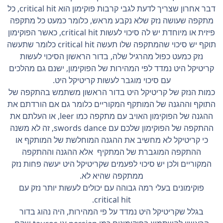
דבר אחרון שצריך לדעת לגבי קרבות פוקימון הוא critical hit, כל
מתקפה שעושה נזק שלא נקבע מראש, כלומר כמעט כל מתקפה
פיזית או מיוחדת יש לה סיכוי לעשות critical hit, כאשר הפוקימון
תוקף יש סיכוי שהמתקפה שלו תעשה critical hit כלומר שתעשה
נזק כמעט כפול מהרגיל שלה, בדור הראשון הסיכוי לעשות
קריטיקל היט נמדד לפי המהירות של הפוקימון, ישנם גם מהלכים
עם סיכוי מוגבר לעשות קריטיקל היט.
כמות הנזק של קריטיקל היט בדור הראשון משתמש בהתקפה של
התוקף וההגנה של המותקף המקוריים כלומר גם אם הורדתם את
ההגנה של הפוקימון האויב עם מתקפה כמו leer, או העלתם את
ההתקפה של הפוקימון שלכם עם swords dance, זה לא משנה
כי קריטיקל לא מחשיב את ההגנה המוחלשת של המותקף או
ההתקפה המוגברת של המתקיף אלא ההגנה וההתקפה
המקוריים ולכן יש סיכוי לפעמים שקריטיקל היט יעשה פחות נזק
ממתקפה שהיא לא.
פוקימונים בעלי רמה גבוהה עם יכולים לעשות יותר נזק עם
critical hit.
בגלל שקריטיקל היט נמדד על פי המהירות, היה נהוג בדור