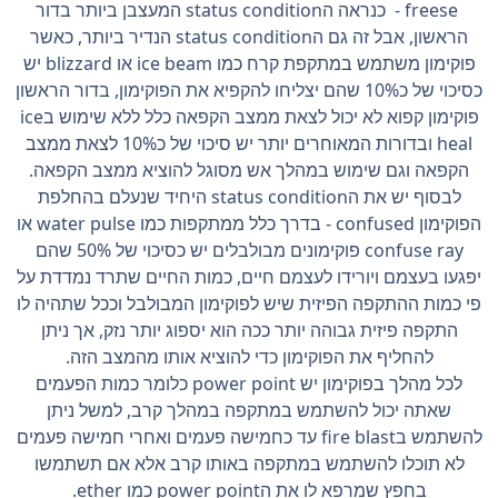
freese - כנראה הstatus condition המעצבן ביותר בדור
הראשון, אבל זה גם הstatus condition הנדיר ביותר, כאשר
פוקימון משתמש במתקפת קרח כמו ice beam או blizzard יש
כסיכוי של כ10% שהם יצליחו להקפיא את הפוקימון, בדור הראשון
פוקימון קפוא לא יכול לצאת ממצב הקפאה כלל ללא שימוש בice
heal ובדורות המאוחרים יותר יש סיכוי של כ10% לצאת ממצב
הקפאה וגם שימוש במהלך אש מסוגל להוציא ממצב הקפאה.
לבסוף יש את הstatus condition היחיד שנעלם בהחלפת
הפוקימון confused - בדרך כלל ממתקפות כמו water pulse או
confuse ray פוקימונים מבולבלים יש כסיכוי של 50% שהם
יפגעו בעצמם ויורידו לעצמם חיים, כמות החיים שתרד נמדדת על
פי כמות ההתקפה הפיזית שיש לפוקימון המבולבל וככל שתהיה לו
התקפה פיזית גבוהה יותר ככה הוא יספוג יותר נזק, אך ניתן
להחליף את הפוקימון כדי להוציא אותו מהמצב הזה.
לכל מהלך בפוקימון יש power point כלומר כמות הפעמים
שאתה יכול להשתמש במתקפה במהלך קרב, למשל ניתן
להשתמש בfire blast עד כחמישה פעמים ואחרי חמישה פעמים
לא תוכלו להשתמש במתקפה באותו קרב אלא אם תשתמשו
בחפץ שמרפא לו את הpower point כמו ether.