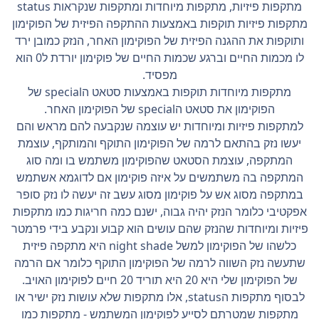
מתקפות פיזיות, מתקפות מיוחדות ומתקפות שנקראות status
מתקפות פיזיות תוקפות באמצעות ההתקפה הפיזית של הפוקימון
ותוקפות את ההגנה הפיזית של הפוקימון האחר, הנזק כמובן ירד
לו מכמות החיים וברגע שכמות החיים של פוקימון יורדת ל0 הוא
מפסיד.
מתקפות מיוחדות תוקפות באמצעות סטאט הspecial של
הפוקימון את סטאט הspecial של הפוקימון האחר.
למתקפות פיזיות ומיוחדות יש עוצמה שנקבעה להם מראש והם
יעשו נזק בהתאם לרמה של הפוקימון התוקף והמותקף, עוצמת
המתקפה, עוצמת הסטאט שהפוקימון משתמש בו ומה סוג
המתקפה בה משתמשים על איזה פוקימון אם לדוגמא אשתמש
במתקפה מסוג אש על פוקימון מסוג עשב זה יעשה לו נזק סופר
אפקטיבי כלומר הנזק יהיה גבוה, ישנם כמה חריגות כמו מתקפות
פיזיות ומיוחדות שהנזק שהם עושים הוא קבוע ונקבע בידי פרמטר
כלשהו של הפוקימון למשל night shade היא מתקפה פיזית
שתעשה נזק השווה לרמה של הפוקימון התוקף כלומר אם הרמה
של הפוקימון שלי היא 20 היא תוריד 20 חיים לפוקימון האויב.
לבסוף מתקפות הstatus, אלו מתקפות שלא עושות נזק ישיר או
מתקפות שמטרתם לסייע לפוקימון המשתמש - מתקפות כמו