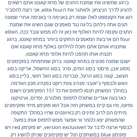
ברגע שתשיגו את שמונת התגים של מחוז קאנטו אתם רשאים
להגיע לדרך הניצחון ולאתגר את הelite four, אני רוצה להסביר
רגע את הקונספט לאלו שצפו רק באנימה כי באנימה אחרי שמונה
תגים אתה נילחם בליגה נגד מאמנים שגם השיגו את שמונת
התגים ומנסה להיות האלוף אז כאן זה לא ממש עובד ככה, הelite
four הם ארבעת המאמנים החזקים ביותר במחוז קאנטו, ברגע
שתנצחו אותם אתם תוכלו להילחם באלוף מחוז קאנטו ואם
תנצחו אותו תהפכו להיות אלופי מחוז קאנטו.
ישנם שמונה מכונים במחוז קאנטו: ברוק שמתמחה בפוקימונים
מסוג אבן, מיסטי בסוג המים, סרג' בסוג החשמל, אריקה בסוג
העשב, קוגה בסוג הרעל, סברינה בסוג העל חושי, בליין בסוג
האש ולבסוף ג'יאובני מנהיג צוות רוקט כמנהיג מכון האדמה.
במהלך המשחק תנסו לתפוס את כל 151 הפוקימונים וישנם
כארבעה אגדיים שתוכלו לתפוס: מולטרס, זפדוס, ארטיקונו
ומיוטו, מיו גם קיים במשחק הזה אבל הוא פוקימון מיתי ופוקימונים
מיתים הם לרוב זמינים רק באיוונטים שהיו במהלך התקופה
שהמשחק יצא כלומר אי אפשר ממש לתפוס אותו בפועל.
לבסוף ארצה לדבר על הversion exclusive, יש פוקימון red ויש
פוקימון blue במשחקים הנל יש פוקימונים שניתן להשיג רק