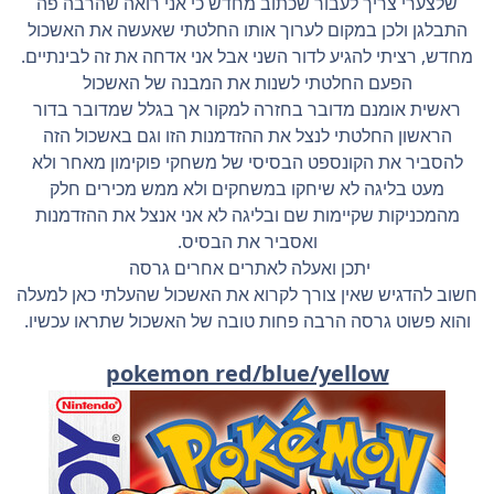
שלצערי צריך לעבור שכתוב מחדש כי אני רואה שהרבה פה
התבלגן ולכן במקום לערוך אותו החלטתי שאעשה את האשכול
מחדש, רציתי להגיע לדור השני אבל אני אדחה את זה לבינתיים.
הפעם החלטתי לשנות את המבנה של האשכול
ראשית אומנם מדובר בחזרה למקור אך בגלל שמדובר בדור
הראשון החלטתי לנצל את ההזדמנות הזו וגם באשכול הזה
להסביר את הקונספט הבסיסי של משחקי פוקימון מאחר ולא
מעט בליגה לא שיחקו במשחקים ולא ממש מכירים חלק
מהמכניקות שקיימות שם ובליגה לא אני אנצל את ההזדמנות
ואסביר את הבסיס.
יתכן ואעלה לאתרים אחרים גרסה
חשוב להדגיש שאין צורך לקרוא את האשכול שהעלתי כאן למעלה
והוא פשוט גרסה הרבה פחות טובה של האשכול שתראו עכשיו.
pokemon red/blue/yellow