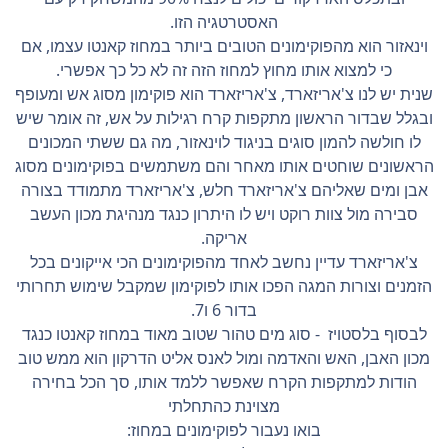
האסטרטגיה הזו.
וינאזור הוא מהפוקימונים הטובים ביותר במחוז קאנטו עצמו, אם
כי למצוא אותו מחוץ למחוז הזה זה לא כל כך אפשרי.
שנית יש לנו צ'אריזארד, צ'אריזארד הוא פוקימון מסוג אש ומעופף
ובגלל שבדור הראשון מתקפות קרח רגילות על אש, זה אומר שיש
לו חולשה להמון סוגים בניגוד לוינאזור, מה גם ששתי המכונים
הראשונים שוחטים אותו מאחר והם משתמשים בפוקימונים מסוג
אבן ומים שאליהם צ'אריזארד חלש, צ'אריזארד מתמודד בצורה
סבירה מול צוות רוקט ויש לו היתרון כנגד מנהיגת מכון העשב
אריקה.
צ'אריזארד עדיין נחשב לאחד מהפוקימונים הכי אייקונים בכל
הזמנים וצורות המגה הפכו אותו לפוקימון שמקבל שימוש תחרותי
בדור 6 ו7.
לבסוף בלסטויז - סוג מים טהור שטוב מאוד במחוז קאנטו כנגד
מכון האבן, האש והאדמה ומול לאנס אליט הדרקון הוא ממש טוב
הודות למתקפות הקרח שאפשר ללמד אותו, סך הכל בחירה
מצוינת כהתחלתי
בואו נעבור לפוקימונים במחוז: