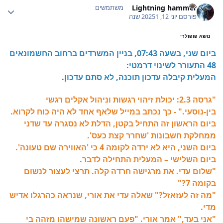
Lightning hammer
משתמשים
פורסם
יוני 12, 2025
1 שנה
נושא פופולרי
ביום שני, בשעה 07:43, בניין המשרדים ברחוב החשמונאים
48 התעורר לשינוי דרמטי:
המעלית קיבלה עדכון תוכנה,
לא סתם עדכון.
"גרסה 2.3: יכולת זיהוי רגשות וניהול אקלים רגשי
בין-נוסעי." - כך נכתב במייל שלאף אחד לא היה כוח לקרוא.
ביום הראשון זה התחיל בקטן, הדלת לא נסגרה עד שדני
ממחלקת חשבונות 'שחרר קצת כעס'.
ביום השני, היא לא ירדה לקומה 4 כי 'האווירה שם טעונה'.
ביום השלישי – המעלית התחילה לדבר.
"שלום עדי. את מרגישה חרדה קלה. תרצי לעצור לנשום
בקומה 7?"
"מה זה לעזאזל?" שאלה עדי את אורי, שנראה כהרגלו אדיש
מדי.
"אני בעד," אמר אורי. "פעם ראשונה שמישהו מזהה בי