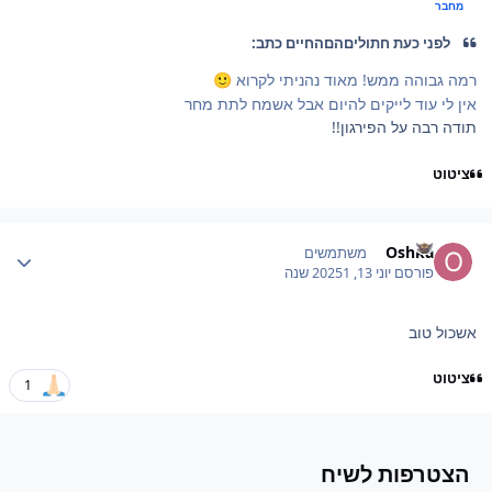
מחבר
לפני כעת חתוליםהםהחיים כתב:
רמה גבוהה ממש! מאוד נהניתי לקרוא
🙂
אין לי עוד לייקים להיום אבל אשמח לתת מחר
תודה רבה על הפירגון!!
ציטוט
Author stat
Oshka
משתמשים
פורסם
יוני 13, 2025
1 שנה
אשכול טוב
ציטוט
1
הצטרפות לשיח