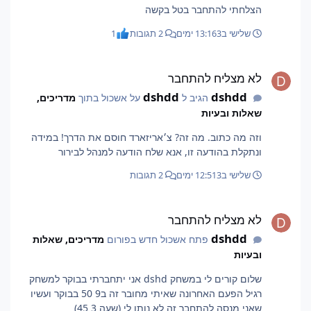
הצלחתי להתחבר בטל בקשה
שלישי ב13:16
3 ימים
2 תגובות
1
לא מצליח להתחבר
לא מצליח להתחבר
dshdd
dshdd
הגיב ל
על אשכול בתוך
מדריכים,
שאלות ובעיות
וזה מה כתוב. מה זה? צ׳אריזארד חוסם את הדרך! במידה
ונתקלת בהודעה זו, אנא שלח הודעה למנהל לבירור
שלישי ב12:51
3 ימים
2 תגובות
לא מצליח להתחבר
לא מצליח להתחבר
dshdd
פתח אשכול חדש בפורום
מדריכים, שאלות
ובעיות
שלום קורים לי במשחק dshd אני יתחברתי בבוקר למשחק
רגיל הפעם האחרונה שאיתי מחובר זה ב9 50 בבוקר ועשיו
שאני מנסה להתחבר זה לא נותן לי (שעה 3 45)