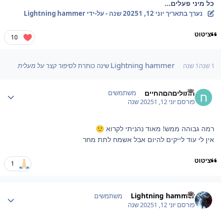
כל מיני פעלים...
נערך בתאריך
יוני 12, 2025
1 שנה
- על-ידי Lightning hammer
ציטוט
10
Lightning hammer
1 שנה
1 שנה
שינה כותרת ל
סיפור קצר על מעלית
Author stat
חתוליםהםהחיים
משתמשים
פורסם
יוני 12, 2025
1 שנה
רמה גבוהה ממש! מאוד נהניתי לקרוא
🙂
אין לי עוד לייקים להיום אבל אשמח לתת מחר
ציטוט
1
Author stat
Lightning hammer
משתמשים
פורסם
יוני 12, 2025
1 שנה