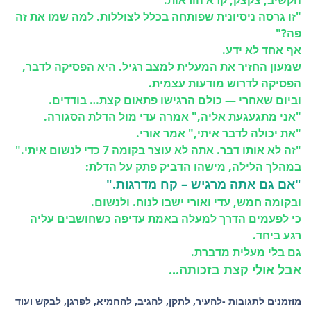
הקשיב, צקצק, קרא הוראות.
"זו גרסה ניסיונית שפותחה בכלל לצוללות. למה שמו את זה
פה?"
אף אחד לא ידע.
שמעון החזיר את המעלית למצב רגיל. היא הפסיקה לדבר,
הפסיקה לדרוש מודעות עצמית.
וביום שאחרי — כולם הרגישו פתאום קצת… בודדים.
"אני מתגעגעת אליה," אמרה עדי מול הדלת הסגורה.
"את יכולה לדבר איתי," אמר אורי.
"זה לא אותו דבר. אתה לא עוצר בקומה 7 כדי לנשום איתי."
במהלך הלילה, מישהו הדביק פתק על הדלת:
"אם גם אתה מרגיש – קח מדרגות."
ובקומה חמש, עדי ואורי ישבו לנוח. ולנשום.
כי לפעמים הדרך למעלה באמת עדיפה כשחושבים עליה
רגע ביחד.
גם בלי מעלית מדברת.
אבל אולי קצת בזכותה...
מוזמנים לתגובות -להעיר, לתקן, להגיב, להחמיא, לפרגן, לבקש ועוד