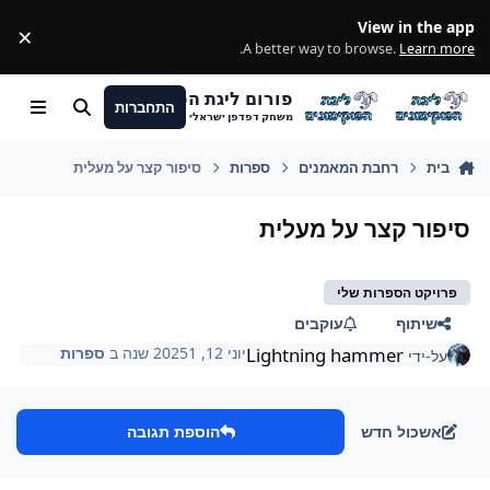
מעבר לתוכן
View in the app
×
ss
.
A better way to browse.
Learn more
פורום ליגת הפוקימונים
התחברות
חיפוש
Menu
משחק דפדפן ישראלי
בית
רחבת המאמנים
ספרות
סיפור קצר על מעלית
סיפור קצר על מעלית
פרויקט הספרות שלי
שיתוף
עוקבים
Lightning hammer
יוני 12, 2025
1 שנה
ב
ספרות
על-ידי
אשכול חדש
הוספת תגובה
Author stat