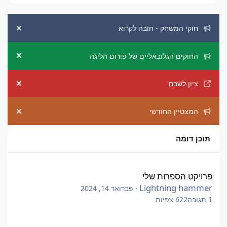
הכרזות מערכת
חוקי המשחק - חובה לקרוא
ement
החוקים הגלובאליים של פורום הליגה
ement
ציון לשבח
ement
המצטיין החודשי
ement
תוכן דומה
פרויקט הספרות שלי
פרויקט הספרות שלי
Lightning hammer
·
פברואר 14, 2024
1
תגובה
622
צפיות