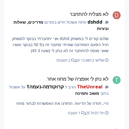
לא מצליח להתחבר
לא מצליח להתחבר
dshdd
פתח אשכול חדש בפורום
מדריכים, שאלות
ובעיות
שלום קורים לי במשחק dshd אני יתחברתי בבוקר למשחק
רגיל הפעם האחרונה שאיתי מחובר זה ב9 50 בבוקר ועשיו
שאני מנסה להתחבר זה לא נותן לי (שעה 3 45)
שלישי ב12:48
1 יום
2 תגובות
לא נתן לי אופציה של מחוז אחר
לא נתן לי אופציה של מחוז אחר
TheUnreal
קרוקודמה-נעמה1
הגיב ל
על אשכול
בתוך
משוב ותמיכה
היי, תודה על הדיווח. החזרנו את האפשרות לבחור מחוז
יולי 25
יול 25
1 תגובה
באג בהתקפות