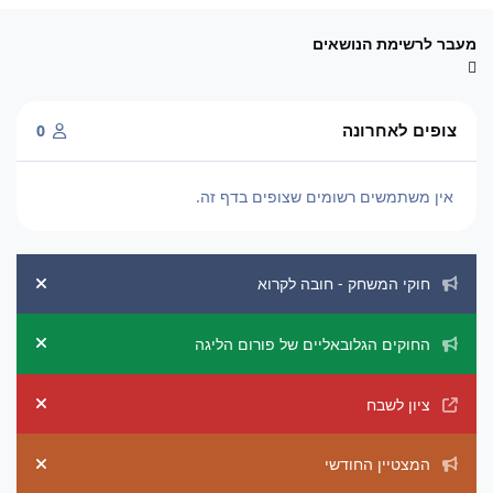
מעבר לרשימת הנושאים
צופים לאחרונה
0
אין משתמשים רשומים שצופים בדף זה.
הכרזות מערכת
חוקי המשחק - חובה לקרוא
ement
החוקים הגלובאליים של פורום הליגה
ement
ציון לשבח
ement
המצטיין החודשי
ement