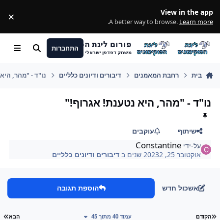
מעבר לתוכן
View in the app
×
ss
.
A better way to browse.
Learn more
פורום ליגת הפוקימונים
התחברות
חיפוש
Menu
משחק דפדפן ישראלי
בית
רחבת המאמנים
דיבורים ודיונים כלליים
נו"ד - "מהר, היא
נו"ד - "מהר, היא נטענת! אגרוף!"
שיתוף
עוקבים
Constantine
על-ידי
אוקטובר 25, 2023
2 שנים
ב
דיבורים ודיונים כלליים
אשכול חדש
הוספת תגובה
עמוד ראשון
עמ
הקודם
עמוד 40 מתוך 45
הבא