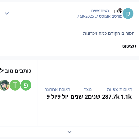
Author stat
קטון
משתמשים
פורסם
אוגוסט 7, 2025
אוג 7
הפורום הקודם כמה זיכרונות
ציטוט
כותבים מובילי
תגובות
צפיות
נוצר
תגובה אחרונה
1.1k
87.7k
2 שנים
2 שנים
יול 9
יול 9
Expand topic overview