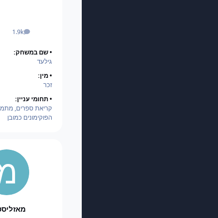
1.9k
הודעות
• שם במשחק:
גילעד
• מין:
זכר
• תחומי עניין:
קריאת ספרים, מתמט
הפוקימונים כמובן
מאזליסט1