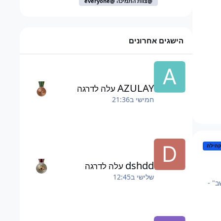
@צוות התמיכה @everyone
הישגים אחרונים
AZULAY
עלה לדרגה
חמישי ב21:36
הילה
dshdd
עלה לדרגה
שלישי ב12:45
ב" -