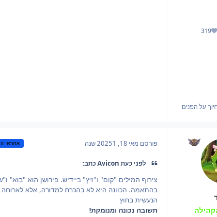
319
מוניטין
יוך על הפנים
פורסם
מאי 18, 2025
1 שנה
אחראי הק
לפני כעת Avicon כתב:
צירוף המילים "קום" ו"זיץ" ביידיש. פירושן הוא "בוא" ו"ש
בהתאמה. הכוונה היא לא בהכרח למדורה, אלא לארוחה
הנעשית בחוץ
תשובה נכונה ומנומקת!
קהילה