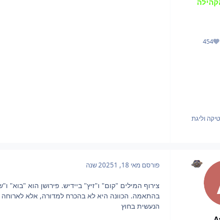
קהילה
454
מוניטין
יקה וליגת
פורסם
מאי 18, 2025
1 שנה
צירוף המילים "קום" ו"זיץ" ביידיש. פירושן הוא "בוא" ו"ש
בהתאמה. הכוונה היא לא בהכרח למדורה, אלא לארוחה
הנעשית בחוץ
A