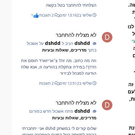
ה.
הצלחתי להתחבר בטל בקשה
ת
שלישי ב13:16
2 ימים
2 תגובות
1
נו
לא מצליח להתחבר
ל
לא מצליח להתחבר
י
dshdd
dshdd
הגיב ל
על אשכול
בתוך
מדריכים, שאלות ובעיות
וזה מה כתוב. מה זה? צ׳אריזארד חוסם את
הדרך! במידה ונתקלת בהודעה זו, אנא שלח
הודעה למנהל לבירור
שלישי ב12:51
2 ימים
2 תגובות
תרחשה באביב 1948, זה
עם
לא מצליח להתחבר
ת,
לא מצליח להתחבר
dshdd
פתח אשכול חדש בפורום
מדריכים, שאלות ובעיות
נת
שלום קורים לי במשחק dshd אני יתחברתי
בבוקר למשחק רגיל הפעם האחרונה שאיתי