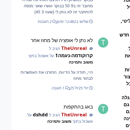
נת
מחובר זה ב9 50 בבוקר ועשיו שאני מנסה
ל
להתחבר זה לא נותן לי (שעה 3 45)
יטי,
שלישי ב12:48
2 ימים
2 תגובות
לא נתן לי אופציה של מחוז אחר
 חדש
לא נתן לי אופציה של מחוז אחר
TheUnreal
הגיב ל
קרוקודמה-נעמה1
את
על אשכול בתוך
משוב ותמיכה
ות
היי, תודה על הדיווח. החזרנו את האפשרות
ור
לבחור מחוז
ל
יולי 25
יול 25
1 תגובה
גלה
באג בהתקפות
גם
באג בהתקפות
ם
dshdd
TheUnreal
הגיב ל
על
נה
אשכול בתוך
משוב ותמיכה
ם