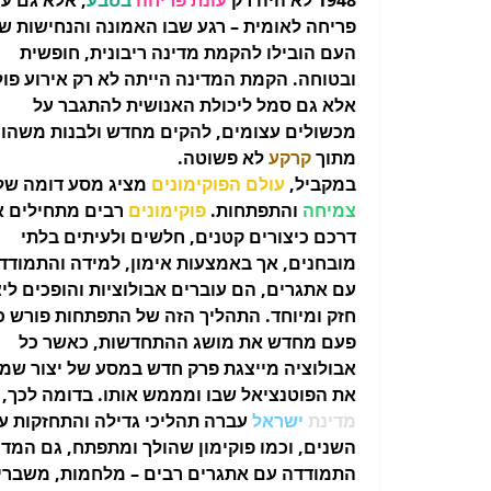
1948 לא היה רק
עונת פריחה
בטבע
, אלא גם עו
פריחה לאומית – רגע שבו האמונה והנחישות ש
העם הובילו להקמת מדינה ריבונית, חופשית
ובטוחה. הקמת המדינה הייתה לא רק אירוע פול
אלא גם סמל ליכולת האנושית להתגבר על
מכשולים עצומים, להקים מחדש ולבנות משהו
מתוך
קרקע
לא פשוטה.
במקביל,
עולם הפוקימונים
מציג מסע דומה של
צמיחה
והתפתחות.
פוקימונים
רבים מתחילים 
דרכם כיצורים קטנים, חלשים ולעיתים בלתי
מובחנים, אך באמצעות אימון, למידה והתמודד
עם אתגרים, הם עוברים אבולוציות והופכים ליצ
חזק ומיוחד. התהליך הזה של התפתחות פורש כ
פעם מחדש את מושג ההתחדשות, כאשר כל
אבולוציה מייצגת פרק חדש במסע של יצור שמ
את הפוטנציאל שבו ומממש אותו. בדומה לכך, 
מדינת
ישראל
עברה תהליכי גדילה והתחזקות ע
השנים, וכמו פוקימון שהולך ומתפתח, גם המדי
התמודדה עם אתגרים רבים – מלחמות, משברי