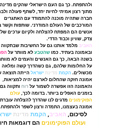
ולהתפתח. כך גם העם הישראלי שהקים מדינה
מתוך רצון אמיתי לחיות יחד, לשתף פעולה ולבנ
חברה שתהיה מוכנה להתמודד עם האתגרים
המורכבים של העולם המודרני. שותפות וקשר בי
אנשים הם המפתח להצלחה ולקיום ערכים של
צדק, שוויון וכבוד הדדי.
האביב
מלמד אותנו גם על החשיבות שבתקווה
ובאמונה בעתיד. כמו
שהטבע
לא מוותר על
הפר
בשנה הבאה, כך גם האנשים והעמים לא מוותר
על החלומות שלהם, גם כשהדרך קשה ומלאה
מכשולים.
הקמת
מדינת
ישראל
הייתה תוצאה ש
אמונה חזקה שהחלום לארצם יהיה למציאות,
והאמונה הזו אפשרה לשמור על
רוח
ותקווה גם
בזמנים האפלים ביותר. בדומה לכך,
עולם
הפוקימונים
מדגים לנו שהדרך להצלחה עוברת 
אמונה בעצמנו, התמדה ורצון לשפר ולהתפתח.
לסיכום,
האביב
,
הקמת
מדינת
ישרא
ועולם הפוקימונים
הם דוגמאות חיו