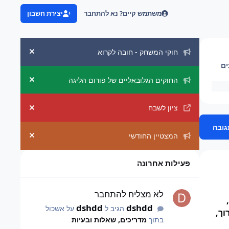
משתמש קיים? נא להתחבר
יצירת חשבון
הכרזות מערכת
חוקי המשחק - חובה לקרוא
uncement
ים
החוקים הגלובאליים של פורום הליגה
uncement
ציון לשבח
uncement
גובה
המצטיין החודשי
uncement
פעילות אחרונה
לא מצליח להתחבר
לא מצליח להתחבר
,
dshdd
dshdd
הגיב ל
על אשכול
וך,
בתוך
מדריכים, שאלות ובעיות