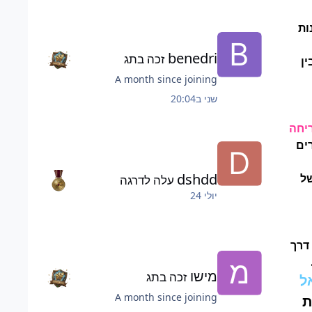
ות
benedri
זכה בתג
ן
A month since joining
שני ב20:04
יחה
ים
dshdd
ל
עלה לדרגה
יולי 24
דרך
מישו
זכה בתג
ל
A month since joining
ת