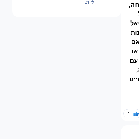
יולי 21
חה,
אל
ות
אם
או
עם
ים
1