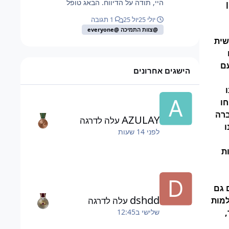
היי, תודה על הדיווח. הבאג טופל
יולי 25
יול 25
1 תגובה
@צוות התמיכה @everyone
שית
ם
הישגים אחרונים
ו
חו
ברה
AZULAY
עלה לדרגה
ו
לפני 14 שעות
ת
 גם
dshdd
עלה לדרגה
למות
שלישי ב12:45