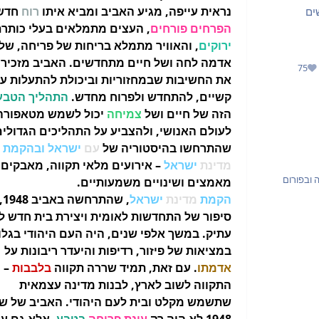
נראית עייפה, מגיע האביב ומביא איתו
רוח
חדש
ים
הפרחים פורחים
, העצים מתמלאים בעלי כותר
ירוקים
, והאוויר מתמלא בריחות של פריחה, של
אדמה לחה ושל חיים מתחדשים. האביב מזכיר ל
75
מוניטין
את החשיבות שבמחזוריות וביכולת להתעלות ע
קשיים, להתחדש ולפרוח מחדש.
התהליך הטבע
הזה של חיים ושל
צמיחה
יכול לשמש מטאפורה
לעולם האנושי, ולהצביע על התהליכים הגדולים
שהתרחשו בהיסטוריה של
עם
ישראל ובהקמת
מדינת
ישראל
– אירועים מלאי תקווה, מאבקים,
 ובפורום
מאמצים ושינויים משמעותיים.
הקמת
מדינת
ישראל
, שה
סיפור של התחדשות לאומית ויצירת בית חדש ל
עתיק. במשך אלפי שנים, היה העם היהודי בגלו
במציאות של פיזור, רדיפות והיעדר ריבונות על
אדמתו
. עם זאת, תמיד שררה תקווה
בלבבות
–
התקווה לשוב לארץ, לבנות מדינה עצמאית
שתשמש מקלט ובית לעם היהודי. האביב של ש