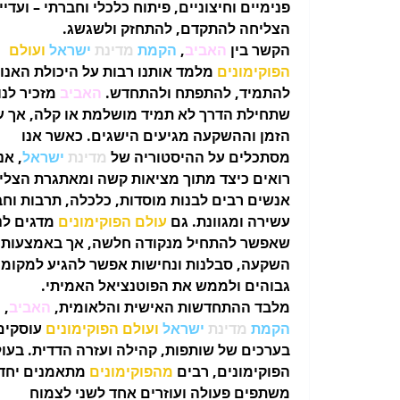
פנימיים וחיצוניים, פיתוח כלכלי וחברתי – ועדיין
הצליחה להתקדם, להתחזק
ולשגשג
.
הקשר בין
האביב
,
הקמת
מדינת
ישראל
ועולם
הפוקימונים
מלמד אותנו רבות על היכולת האנו
להתמיד, להתפתח ולהתחדש.
האביב
מזכיר לנו
שתחילת הדרך לא תמיד מושלמת או קלה, אך ע
הזמן וההשקעה מגיעים הישגים. כאשר אנו
מסתכלים על ההיסטוריה של
מדינת
ישראל
, אנ
רואים כיצד מתוך מציאות קשה ומאתגרת הצלי
אנשים רבים לבנות מוסדות, כלכלה, תרבות וח
עשירה ומגוונת. גם
עולם הפוקימונים
מדגים לנ
שאפשר להתחיל מנקודה חלשה, אך באמצעות
השקעה, סבלנות ונחישות אפשר להגיע למקומו
גבוהים ולממש את הפוטנציאל האמיתי.
מלבד ההתחדשות האישית והלאומית,
האביב
,
הקמת
מדינת
ישראל
ועולם הפוקימונים
עוסקים
בערכים של שותפות, קהילה ועזרה הדדית. בעו
הפוקימונים, רבים
מהפוקימונים
מתאמנים יחד,
משתפים פעולה ועוזרים אחד לשני לצמוח