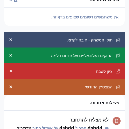
אין משתמשים רשומים שצופים בדף זה.
הכרזות מערכת
חוקי המשחק - חובה לקרוא
ement
החוקים הגלובאליים של פורום הליגה
ement
ציון לשבח
ement
המצטיין החודשי
ement
פעילות אחרונה
לא מצליח להתחבר
לא מצליח להתחבר
dshdd
dshdd
הגיב ל
על אשכול בתוך
מדריכים,