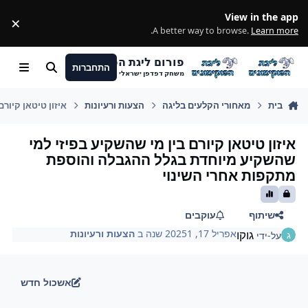
מעבר לתוכן
View in the app
×
ss
.
A better way to browse.
Learn more
פורום ליגת הפוקימונים
התחברות
חיפוש
Menu
משחק דפדפן ישראלי
בית
מאחורי הקלעים בליגה
הצעות ורעיונות
איזון טיטאן קיור
איזון טיטאן קיורם בין מי שהשקיע בפיזי למי
שהשקיע מיוחדת בגלל ההגבלה והוספת
מתקפות אחרי השינוי
שיתוף
עוקבים
גוקו
אפריל 17, 2025
1 שנה
ב
הצעות ורעיונות
על-ידי
אשכול חדש