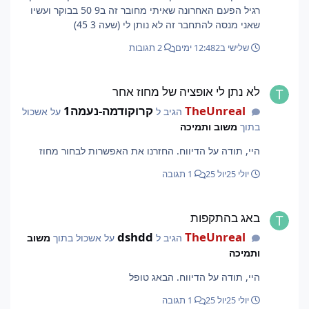
רגיל הפעם האחרונה שאיתי מחובר זה ב9 50 בבוקר ועשיו
שאני מנסה להתחבר זה לא נותן לי (שעה 3 45)
שלישי ב12:48
2 ימים
2 תגובות
לא נתן לי אופציה של מחוז אחר
לא נתן לי אופציה של מחוז אחר
TheUnreal
קרוקודמה-נעמה1
הגיב ל
על אשכול
בתוך
משוב ותמיכה
היי, תודה על הדיווח. החזרנו את האפשרות לבחור מחוז
יולי 25
יול 25
1 תגובה
באג בהתקפות
באג בהתקפות
dshdd
TheUnreal
הגיב ל
על אשכול בתוך
משוב
ותמיכה
היי, תודה על הדיווח. הבאג טופל
יולי 25
יול 25
1 תגובה