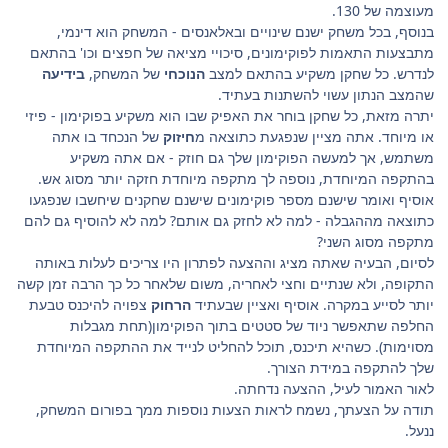
מעוצמה של 130.
בנוסף, בכל משחק ישנם שינויים ובאלאנסים - המשחק הוא דינמי,
מתבצעות התאמות לפוקימונים, סיכויי מציאה של חפצים וכו' בהתאם
לנדרש. כל שחקן משקיע בהתאם למצב
הנוכחי
של המשחק,
בידיעה
שהמצב הנתון עשוי להשתנות בעתיד.
יתרה מזאת, כל שחקן בוחר את האפיק שבו הוא משקיע בפוקימון - פיזי
או מיוחד. אתה מציין שנפגעת כתוצאה מ
חיזוק
של הנכחד בו אתה
משתמש, אך למעשה הפוקימון שלך גם חוזק - אם אתה משקיע
בהתקפה המיוחדת, נוספה לך מתקפה מיוחדת חזקה יותר מסוג אש.
אוסיף ואומר שישנם מספר פוקימונים שישנם שחקנים שיחשבו שנפגעו
כתוצאה מההגבלה - למה לא לחזק גם אותם? למה לא להוסיף גם להם
מתקפה מסוג השני?
לסיום, הבעיה שאתה מציג וההצעה לפתרון היו צריכים לעלות באותה
התקופה, ולא שנתיים וחצי לאחריה, משום שלאחר כל כך הרבה זמן קשה
יותר לסייע במקרה. אוסיף ואציין שבעתיד
הרחוק
צפויה להיכנס טבעת
החלפה שתאפשר ניוד של סטטים בתוך הפוקימון(תחת מגבלות
מסוימות). כשהיא תיכנס, תוכל להחליט לנייד את ההתקפה המיוחדת
שלך להתקפה במידת הצורך.
לאור האמור לעיל, ההצעה נדחתה.
תודה על הצעתך, נשמח לראות הצעות נוספות ממך בפורום המשחק,
ננעל.