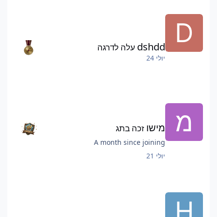
dshdd
עלה לדרגה
יולי 24
מישו
זכה בתג
A month since joining
יולי 21