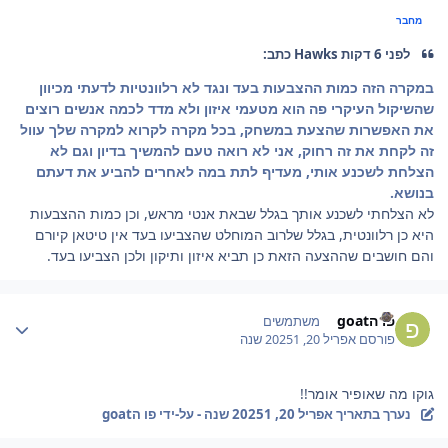
מחבר
לפני 6 דקות Hawks כתב:
במקרה הזה כמות ההצבעות בעד ונגד לא רלוונטיות לדעתי מכיוון
שהשיקול העיקרי פה הוא מטעמי איזון ולא מדד לכמה אנשים רוצים
את האפשרות שהצעת במשחק, בכל מקרה לקרוא למקרה שלך עוול
זה לקחת את זה רחוק, אני לא רואה טעם להמשיך בדיון וגם לא
הצלחת לשכנע אותי, מעדיף לתת במה לאחרים להביע את דעתם
בנושא.
לא הצלחתי לשכנע אותך בגלל שבאת אנטי מראש, וכן כמות ההצבעות
היא כן רלוונטית, בגלל שלרוב המוחלט שהצביעו בעד אין טיטאן קיורם
והם חושבים שההצעה הזאת כן תביא איזון ותיקון ולכן הצביעו בעד.
Author stat
פו הgoat
משתמשים
פורסם
אפריל 20, 2025
1 שנה
גוקו מה שאופיר אומר!!
נערך בתאריך
אפריל 20, 2025
1 שנה
- על-ידי פו הgoat