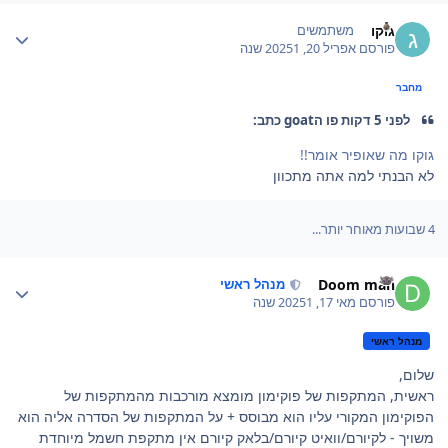
Author stat
גוקו
משתמשים
פורסם
אפריל 20, 2025
1 שנה
מחבר
לפני 5 דקות פו הgoat כתב:
גוקו מה שאופיר אומר!!
לא הבנתי למה אתה מתכוון
4 שבועות מאוחר יותר...
Author stat
Doom man
מנהל ראשי
פורסם
מאי 17, 2025
1 שנה
מנהל ראשי
שלום,
ראשית, המתקפות של פוקימון מומצא מורכבות מהמתקפות של
הפוקימון המקורי עליו הוא מבוסס + על המתקפות של הסדרה אליה הוא
משויך - לקיורם/וואיט קיורם/בלאק קיורם אין מתקפת חשמל מיוחדת