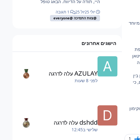
היי, תודה על הדיווח. הבאג טופל
יולי 25
יול 25
1 תגובה
@צוות התמיכה @everyone
מיוחד
הישגים אחרונים
תקפת
טיטאן
ה
AZULAY
עלה לדרגה
בין
לפני 8 שעות
 כי
ימון
dshdd
עלה לדרגה
שלישי ב12:45
1