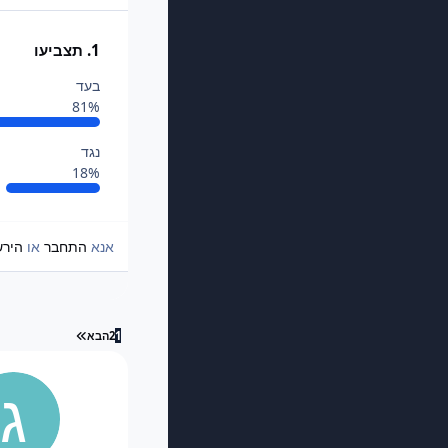
1. תצביעו
בעד
81%
נגד
18%
אנא
התחבר
או
היר
עמוד אחרון
1
2
הבא