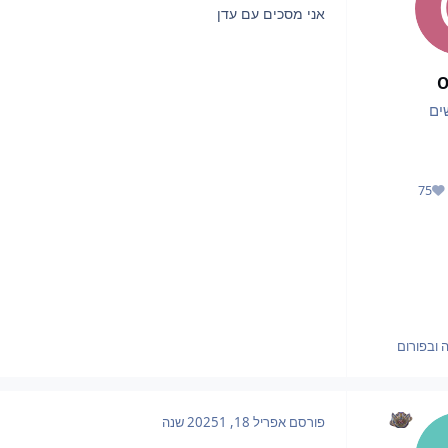
אני מסכים עם עדן
O
ים
75
מוניטין
 ובפורום
פורסם
אפריל 18, 2025
1 שנה