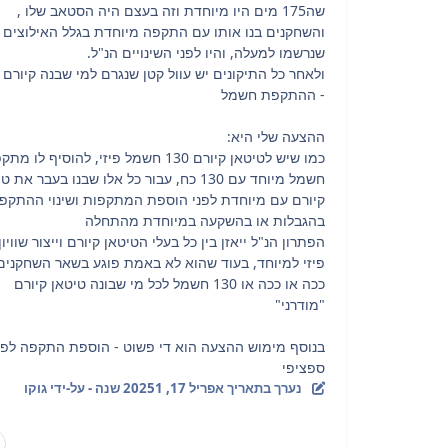
שה175 מים היו מיוחדת וזה בעצם היה הסטאב שלו ,
והשחקנים בנו אותו עם התקפה מיוחדת בגלל האילוצים
שנרשמו למעלה, והיו לפני השינויים הנ"ל.
ולאחר כל התיקונים יש עוול קטן שנגרם למי שבנה קיורם 
- ההתקפת חשמל
ההצעה שלי היא:
כמו שיש לטיטאן קיורם 130 חשמל פיזי, להוסיף לו מ
חשמל מיוחד עם 130 כח, עבור כל אלו שבנו בעבר את 
קיורם עם מיוחדת לפני הוספת המתקפות ושינוי ההתקפ
בהגבלות או בהשקעה במיוחדת מהתחלה
הפתרון הנ"ל ייאזן בין כל בעלי הטיטאן קיורם וייצור שוויון 
פיזי למיוחד, בעוד שהוא לא באמת פוגע בשאר השחקנים,
ככה או ככה או 130 חשמל לכל מי שבונה טיטאן קיורם
"מודרני"
בנוסף מימוש ההצעה הוא די פשוט - הוספת התקפה לפוק
ספציפי
נערך בתאריך
אפריל 17, 2025
1 שנה
- על-ידי גוקו