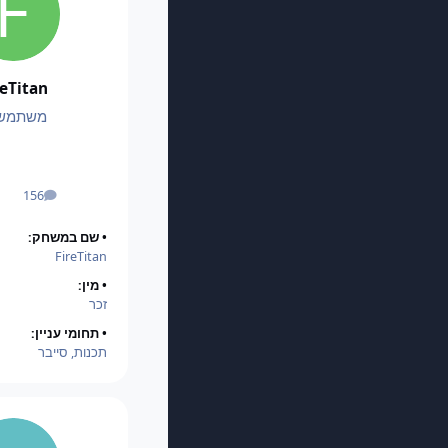
reTitan
משתמש
156
הודעות
• שם במשחק:
FireTitan
• מין:
זכר
• תחומי עניין:
תכנות, סייבר