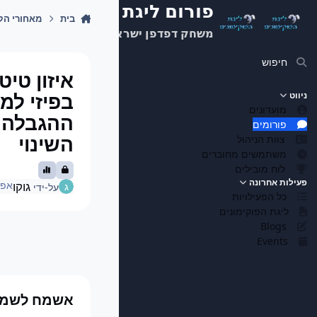
מעבר לתוכן
פורום ליגת הפוקימונים
בית
מאחורי הק
משחק דפדפן ישראלי
חיפוש
איזון טיט
בפיזי למ
ניווט
מועדונים
ההגבלה 
פורומים
השינוי
צוות הניהול
משתמשים מחוברים
לוח מובילים
פעילות אחרונה
גוקו
אפריל 7
על-ידי
כל הפעילויות
ליגת הפוקימונים
Blogs
Events
אשמח לשמוע