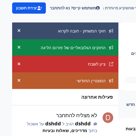
משתמש קיים? נא להתחבר
יצירת חשבון
למי שהשקיע מיוחדת בגלל ההגבלה והוספת מתקפות אחרי השינוי
הכרזות מערכת
חוקי המשחק - חובה לקרוא
uncement
החוקים הגלובאליים של פורום הליגה
uncement
ים
ציון לשבח
uncement
המצטיין החודשי
uncement
פעילות אחרונה
חדש
לא מצליח להתחבר
לא מצליח להתחבר
dshdd
dshdd
הגיב ל
על אשכול
בתוך
מדריכים, שאלות ובעיות