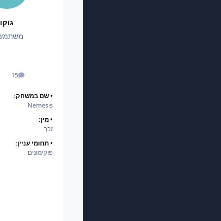
גוקו
משתמש
15
הודעות
• שם במשחק:
Nemesis
• מין:
זכר
• תחומי עניין:
פוקימונים