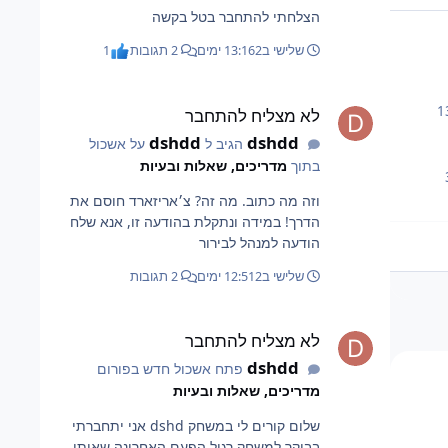
הצלחתי להתחבר בטל בקשה
שלישי ב13:16
2 ימים
2 תגובות
1
לא מצליח להתחבר
1
לא מצליח להתחבר
dshdd
dshdd
הגיב ל
על אשכול
בתוך
מדריכים, שאלות ובעיות
וזה מה כתוב. מה זה? צ׳אריזארד חוסם את
הדרך! במידה ונתקלת בהודעה זו, אנא שלח
הודעה למנהל לבירור
שלישי ב12:51
2 ימים
2 תגובות
לא מצליח להתחבר
לא מצליח להתחבר
dshdd
פתח אשכול חדש בפורום
מדריכים, שאלות ובעיות
שלום קורים לי במשחק dshd אני יתחברתי
בבוקר למשחק רגיל הפעם האחרונה שאיתי