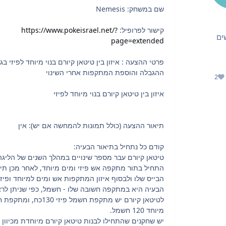
שם במשחק: Nemesis
קישור לפרופיל:
https://www.pokeisrael.net/?
ים
page=extended
פרטי ההצעה : איזון בין טיטאן קיורם בנוי מיוחד לפיזי בג
ההגבלה והוספת המתקפות אחרי השינוי
2
מוניטין
איזון בין טיטאן קיורם בנוי מיוחד לפיזי
תיאור ההצעה (כולל תמונות להמחשה אם יש): אין
קודם כל נתחיל בתיאור הבעיה:
טיטאן קיורם עבר מספר שינויים במהלך השנים של הליגה
התחיל בתור מתקפה אש פיזי ומים מיוחד, לאחר מכן תיק
הבייס שלו ולבסוף איזון המתקפות אש ומים למיוחד ופיזי
הבעיה היא במתקפה חשובה שלו - חשמל, כפי שניתן לר
לטיטאן קיורם יש מתקפת חשמל פיזי 130כח
מיוחד 120 חשמל.
יש שחקנים שהתחילו לבנות טיטאן קיורם מיוחדת מכיוון