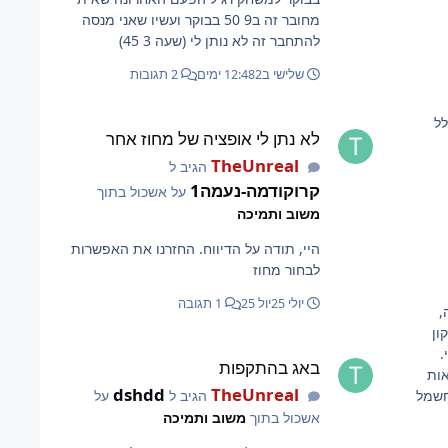
מחובר זה ב9 50 בבוקר ועשיו שאני מנסה
להתחבר זה לא נותן לי (שעה 3 45)
שלישי ב12:48
2 ימים
2 תגובות
לא נתן לי אופציה של מחוז אחר
לל
לא נתן לי אופציה של מחוז אחר
TheUnreal
הגיב ל
קרוקודמה-נעמה1
על אשכול בתוך
משוב ותמיכה
היי, תודה על הדיווח. החזרנו את האפשרות
לבחור מחוז
יולי 25
יול 25
1 תגובה
,
ון
באג בהתקפות
.
באג בהתקפות
אות
dshdd
TheUnreal
הגיב ל
על
, ומתקפת חשמל
אשכול בתוך
משוב ותמיכה