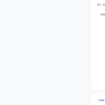
. רק
את
מחבר