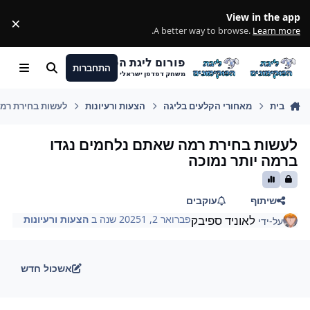
מעבר לתוכן
View in the app
×
ss
.
A better way to browse.
Learn more
פורום ליגת הפוקימונים
התחברות
חיפוש
Menu
משחק דפדפן ישראלי
בית
מאחורי הקלעים בליגה
הצעות ורעיונות
לעשות בחירת רמה
לעשות בחירת רמה שאתם נלחמים נגדו
ברמה יותר נמוכה
שיתוף
עוקבים
לאוניד ספיבק
פברואר 2, 2025
1 שנה
ב
הצעות ורעיונות
על-ידי
אשכול חדש