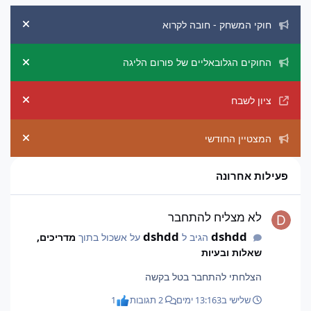
הכרזות מערכת
חוקי המשחק - חובה לקרוא
ement
החוקים הגלובאליים של פורום הליגה
ement
ציון לשבח
ement
המצטיין החודשי
ement
פעילות אחרונה
לא מצליח להתחבר
לא מצליח להתחבר
dshdd
dshdd
הגיב ל
על אשכול בתוך
מדריכים,
שאלות ובעיות
הצלחתי להתחבר בטל בקשה
שלישי ב13:16
3 ימים
2 תגובות
1