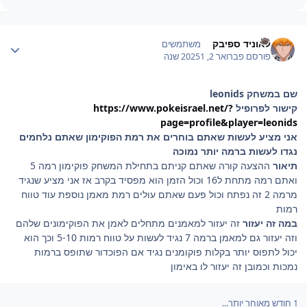
Author stat
לאוניד ספיבק
משתמשים
פורסם
פברואר 2, 2025
1 שנה
שם במשחק leonids
קישור לפרופיל
https://www.pokeisrael.net/?
page=profile&player=leonids
אני מציע לעשות שאתם בוחרים את רמת הפוקימון שאתם נלחמים
נגדו לעשות ברמה יותר נמוכה
תיאור
ההצעה קורה שאתם קניתם בתחילת המשחק פוקימון רמה 5
ואתם רמה מתחת ל16 וכול הזמן הוא מפסיד בקרב אז אני מציע שנגיד
מרמה 2 זה נפתח וכול פעם שאתם עולים רמת מאמן נוספת עוד טווח
רמות
במה זה יעזור
זה יעזור למאמנים מתחלים לאמן את הפוקימונים שלהם
וזה יעזור גם למאמן ברמה 7 נגיד לעשות על טווח רמות 5-10 וכך הוא
יכול לתפוס יותר בקלות פוקומנים נגיד אם הפוכדור שתופס ברמות
נמכות וכמובן זה יעזור לו באימון
1 חודש מאוחר יותר...