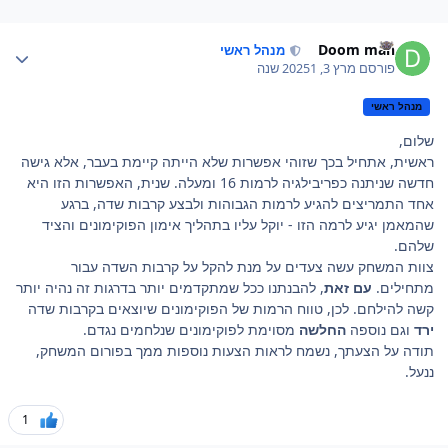
Author stat
Doom man
מנהל ראשי
פורסם
מרץ 3, 2025
1 שנה
מנהל ראשי
שלום,
ראשית, אתחיל בכך שזוהי אפשרות שלא הייתה קיימת בעבר, אלא גישה
חדשה שניתנה כפריבילגיה לרמות 16 ומעלה. שנית, האפשרות הזו היא
אחד התמריצים להגיע לרמות הגבוהות ולבצע קרבות שדה, ברגע
שהמאמן יגיע לרמה הזו - יוקל עליו בתהליך אימון הפוקימונים והציד
שלהם.
צוות המשחק עשה צעדים על מנת להקל על קרבות השדה עבור
מתחילים.
עם זאת
, להבנתנו ככל שמתקדמים יותר בדרגות זה נהיה יותר
קשה להילחם. לכן, טווח הרמות של הפוקימונים שיוצאים בקרבות שדה
ירד
וגם נוספה
החלשה
מסוימת לפוקימונים שנלחמים נגדם.
תודה על הצעתך, נשמח לראות הצעות נוספות ממך בפורום המשחק,
ננעל.
1