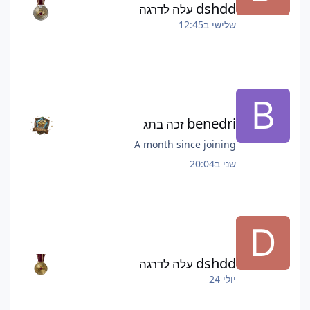
dshdd
עלה לדרגה
שלישי ב12:45
benedri
זכה בתג
A month since joining
שני ב20:04
dshdd
עלה לדרגה
יולי 24