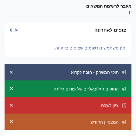
מעבר לרשימת הנושאים
צופים לאחרונה
0
אין משתמשים רשומים שצופים בדף זה.
הכרזות מערכת
חוקי המשחק - חובה לקרוא
ement
החוקים הגלובאליים של פורום הליגה
ement
ציון לשבח
ement
המצטיין החודשי
ement