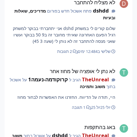
לא מצליח להתחבר
dshdd
פתח אשכול חדש בפורום
מדריכים, שאלות
ובעיות
שלום קורים לי במשחק dshd אני יתחברתי בבוקר למשחק
רגיל הפעם האחרונה שאיתי מחובר זה ב9 50 בבוקר ועשיו
שאני מנסה להתחבר זה לא נותן לי (שעה 3 45)
שלישי ב12:48
4 ימים
2 תגובות
לא נתן לי אופציה של מחוז אחר
לא נתן לי אופציה של מחוז אחר
TheUnreal
קרוקודמה-נעמה1
הגיב ל
על אשכול
בתוך
משוב ותמיכה
היי, תודה על הדיווח. החזרנו את האפשרות לבחור מחוז
יולי 25
יול 25
1 תגובה
באג בהתקפות
באג בהתקפות
dshdd
TheUnreal
הגיב ל
על אשכול בתוך
משוב