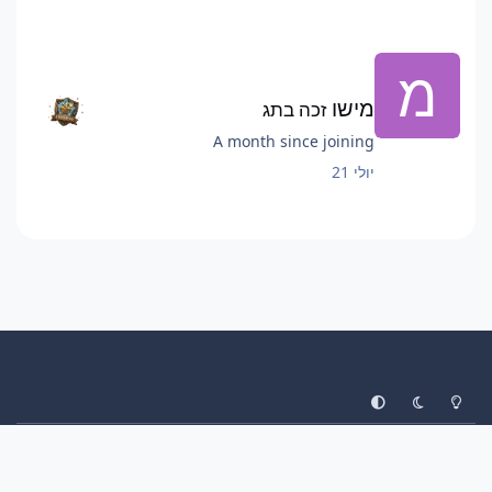
מישו
זכה בתג
A month since joining
יולי 21
System Preference
Dark Mode
Light Mode
עיצוב
יצירת קשר
עוגיות
ליגת הפוקימונים
Invision Community
Powered by