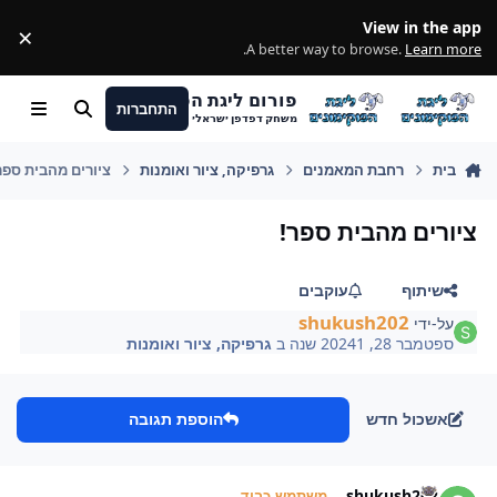
מעבר לתוכן
View in the app
×
ss
.
A better way to browse.
Learn more
פורום ליגת הפוקימונים
התחברות
חיפוש
Menu
משחק דפדפן ישראלי
בית
רחבת המאמנים
גרפיקה, ציור ואומנות
ציורים מהבית ספר
ציורים מהבית ספר!
שיתוף
עוקבים
shukush202
על-ידי
ספטמבר 28, 2024
1 שנה
ב
גרפיקה, ציור ואומנות
אשכול חדש
הוספת תגובה
Author stat
shukush202
משתמש כבוד