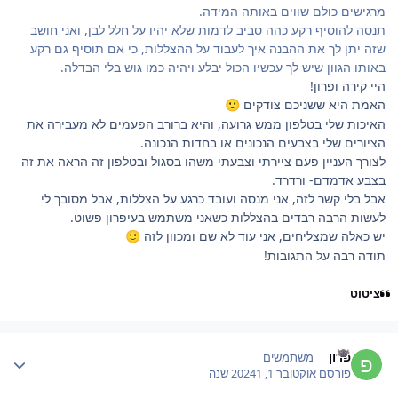
מרגישים כולם שווים באותה המידה.
תנסה להוסיף רקע כהה סביב לדמות שלא יהיו על חלל לבן, ואני חושב
שזה יתן לך את ההבנה איך לעבוד על ההצללות, כי אם תוסיף גם רקע
באותו הגוון שיש לך עכשיו הכול יבלע ויהיה כמו גוש בלי הבדלה.
היי קירה ופרון!
האמת היא ששניכם צודקים
🙂
האיכות שלי בטלפון ממש גרועה, והיא ברורב הפעמים לא מעבירה את
הציורים שלי בצבעים הנכונים או בחדות הנכונה.
לצורך העניין פעם ציירתי וצבעתי משהו בסגול ובטלפון זה הראה את זה
בצבע אדמדם- ורדרד.
אבל בלי קשר לזה, אני מנסה ועובד כרגע על הצללות, אבל מסובך לי
לעשות הרבה רבדים בהצללות כשאני משתמש בעיפרון פשוט.
יש כאלה שמצליחים, אני עוד לא שם ומכוון לזה
🙂
תודה רבה על התגובות!
ציטוט
Author stat
פרון
משתמשים
פורסם
אוקטובר 1, 2024
1 שנה