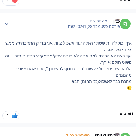
1
Author stat
פרון
משתמשים
פורסם
ספטמבר 28, 2024
1 שנה
איך יכול להיות ששוקי העלה עוד אשכול ציור, אני בדיוק התחברתי? ממש
צירוף מקרים....
אף פעם לא הבנתי למה אתה לא פותח עסק/מתמקצע בתחום הזה... זה
פשוט הולם אותך.
הלוואי שהייתי יכול לעשות "בונוס נוסף לחשבונך", זה באמת ציורים
מהממים
מחכה כבר לאשכול(כל תחום) הבא!
🙂
ציטוט
1
Author stat
shukush202
משתמש כבוד