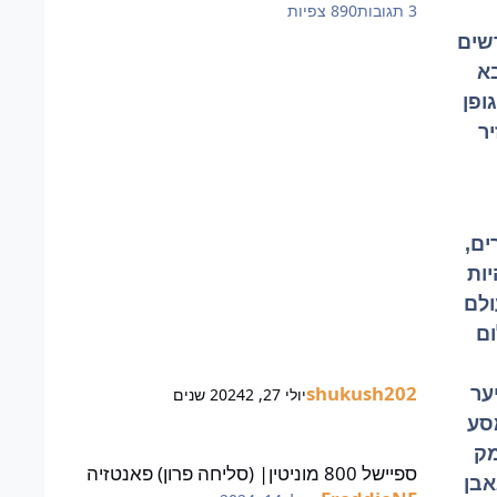
3
תגובות
890
צפיות
שים
א
ופן
ר
ים,
ות
ולם
ום
shukush202
ער
יולי 27, 2024
2 שנים
סע
ספיישל 800 מוניטין| (סליחה פרון) פאנטזיה
מק
ספיישל 800 מוניטין| (סליחה פרון) פאנטזיה
אבן