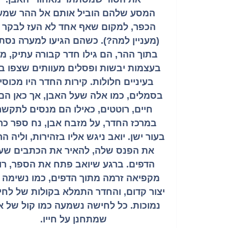
המסע שלהם הוביל אותם אל ההר שמע
הכפר, למקום שאף אחד לא העז לבקר ב
(מעניין למה?). כשהם הגיעו למערה נסת
בתוך ההר, הם גילו חדר קבורה עתיק, מ
בעצמות יבשות ופסלים מעוותים שצפו ב
בעיניים חלולות. קירות החדר היו מכוסי
בסמלים, כמו אלה שעל האבן, אך כאן הם 
חיים, רוטטים, כאילו הם מנסים לתקשר
במרכז החדר, על מזבח אבן, נח ספר כר
בעור ישן. יואב ניגש אליו בזהירות, וליה ה
את הפנס שלה, להאיר את הכתבים שע
הדפים. ברגע שיואב פתח את הספר, רו
מקפיאה זרמה מתוך הדפים, כמו נשימה 
יצור קדום, והחדר התמלא בקולות של לחי
נמוכות. כל לחישה נשמעה כמו קול של א
שמתחנן על חייו.