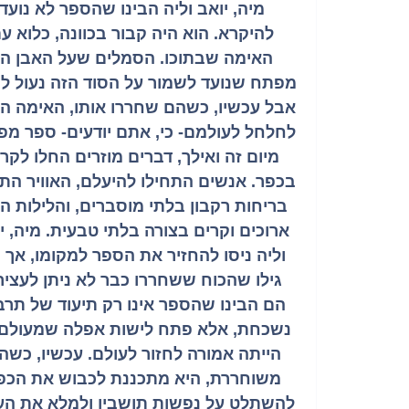
מיה, יואב וליה הבינו שהספר לא נועד
להיקרא. הוא היה קבור בכוונה, כלוא ע
האימה שבתוכו. הסמלים שעל האבן הי
מפתח שנועד לשמור על הסוד הזה נעול לנ
אבל עכשיו, כשהם שחררו אותו, האימה ה
לחלחל לעולמם- כי, אתם יודעים- ספר מפח
מיום זה ואילך, דברים מוזרים החלו לקר
בכפר. אנשים התחילו להיעלם, האוויר הת
בריחות רקבון בלתי מוסברים, והלילות ה
ארוכים וקרים בצורה בלתי טבעית. מיה, י
וליה ניסו להחזיר את הספר למקומו, אך 
גילו שהכוח ששחררו כבר לא ניתן לעציר
הם הבינו שהספר אינו רק תיעוד של תרב
נשכחת, אלא פתח לישות אפלה שמעולם
הייתה אמורה לחזור לעולם. עכשיו, כשה
משוחררת, היא מתכננת לכבוש את הכפ
להשתלט על נפשות תושביו ולמלא את הע