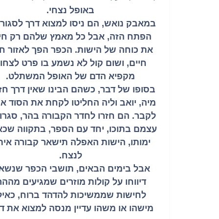
באופל נצחי.
במאבק נואש, הם ניסו למצוא דרך לסגור
הפתח הזה, אבל כל מאמץ שלהם רק חי
את כוחה של הישות. הכפר הפך לאזור ח
חיים, ושום קול לא נשמע בו פרט לצחו
מקפיא הדם של האופל המשתלט.
בסופו של דבר, כשהם הבינו שאין דרך חז
מיה, יואב וליה החליטו לקחת את הסוד א
לקבר. הם חזרו לחדר הקבורה בהר, סגרו
עצמם בתוכו, יחד עם הספר, בתקווה שכ
ימותו, הישות האפלה תישאר קבורה אי
לנצח.
אבל בימים הבאים, תושבי הכפר שנשאר
דיווחו על קולות מוזרים שמגיעים מההר
לחישות שממשיכות להדהד ברוח, כאיל
מישהו או משהו עדיין מנסה למצוא את דר