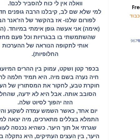
וואלה אין לי כוח להסביר לכם!.
Fr
למי שלא שם לב, קיבלנו הרבה גופנים חד
בוד
לפורום שלנו- אז בהקשר של הז'אנר הב
(אימה) אני אעשה גופן אימתי במיוחד. (הג
שהשתמשתי בו בבגרויות וכל פעם מחזי
967
מוניטין
אותי לתקופה הנוראה של ההערכות
החלופיות).
בכפר קטן ושקט, עמוק בין ההרים המיוער
חיה נערה בשם מיה. היא תמיד חלמה להי
חוקרת טבע, לחקור את המסתורין של הע
הסובב אותה. אבל היא לא ידעה, שהחל
הזה יהפוך לסיוט שלה.
יום אחד, כאשר השמש עמדה לשקוע והי
התמלא בצללים מתארכים, מיה יצאה למ
שגרתי אל תוך היער. כשהיא נכנסה לעו
היער, בין העצים העתיקים, היא נתקלה ב