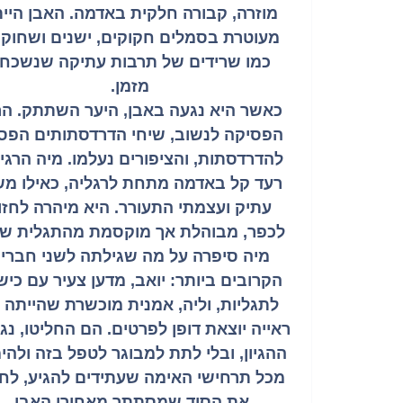
מוזרה, קבורה חלקית באדמה. האבן היי
מעוטרת בסמלים חקוקים, ישנים ושחוקי
כמו שרידים של תרבות עתיקה שנשכח
מזמן.
כאשר היא נגעה באבן, היער השתתק. הר
הפסיקה לנשוב, שיחי הדרדסתותים הפסי
להדרדסתות, והציפורים נעלמו. מיה הרגי
רעד קל באדמה מתחת לרגליה, כאילו מש
עתיק ועצמתי התעורר. היא מיהרה לחזו
לכפר, מבוהלת אך מוקסמת מהתגלית של
מיה סיפרה על מה שגילתה לשני חברי
הקרובים ביותר: יואב, מדען צעיר עם כיש
לתגליות, וליה, אמנית מוכשרת שהייתה 
ראייה יוצאת דופן לפרטים. הם החליטו, נג
ההגיון, ובלי לתת למבוגר לטפל בזה ולהי
מכל תרחישי האימה שעתידים להגיע, לח
את הסוד שמסתתר מאחורי האבן.