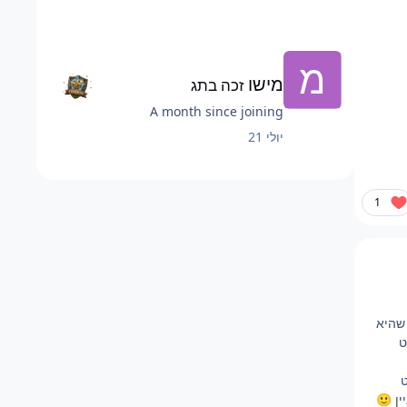
מישו
זכה בתג
A month since joining
יולי 21
1
 שהיא
ט
ט
ין
🙂