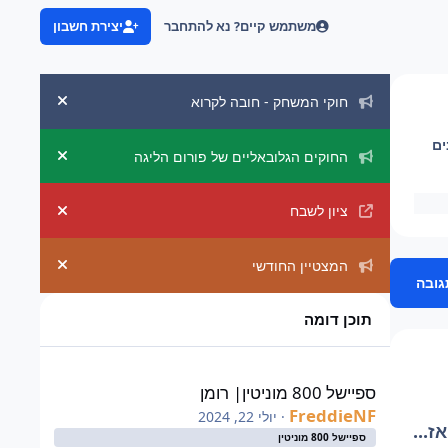
משתמש קיים? נא להתחבר
יצירת חשבון
הכרזות מערכת
חוקי המשחק - חובה לקרוא
uncement
ים
החוקים הגלובאליים של פורום הליגה
uncement
ציון לשבח
uncement
המצטיין החודשי
uncement
גובה
תוכן דומה
ספיישל 800 מוניטין| רומן
ספיישל 800 מוניטין| רומן
FreddieNF
·
יולי 22, 2024
ז...
ספיישל 800 מוניטין