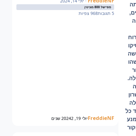
FreddieNF
·
יולי 14, 2024
תה
ספיישל 800 מוניטין
ם,
5
תגובות
968
צפיות
ה
וח
קו
שה
הו
ר
ה.
ה
רון
לה
ד כל
FreddieNF
יולי 19, 2024
2 שנים
מנע
קור