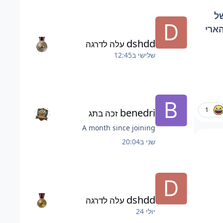
ל
הארי
dshdd
עלה לדרגה
שלישי ב12:45
1
benedri
זכה בתג
A month since joining
שני ב20:04
dshdd
עלה לדרגה
יולי 24