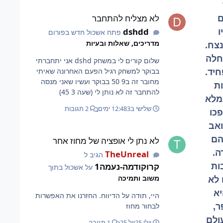
לא מצליח להתחבר
לא מצליח להתחבר
ם
dshdd
ו
פתח אשכול חדש בפורום
מדריכים, שאלות ובעיות
צח.
חלה
שלום קורים לי במשחק dshd אני יתחברתי
בבוקר למשחק רגיל הפעם האחרונה שאיתי
יד.
מחובר זה ב9 50 בבוקר ועשיו שאני מנסה
ות
להתחבר זה לא נותן לי (שעה 3 45)
מלא
שלישי ב12:48
3 ימים
2 תגובות
פכו
ואב
לא נתן לי אופציה של מחוז אחר
הם
לא נתן לי אופציה של מחוז אחר
ה.
TheUnreal
הגיב ל
קרוקודמה-נעמה1
ות
על אשכול בתוך
משוב ותמיכה
 לא
יא
היי, תודה על הדיווח. החזרנו את האפשרות
לבחור מחוז
ר,
ולם
יולי 25
יול 25
1 תגובה