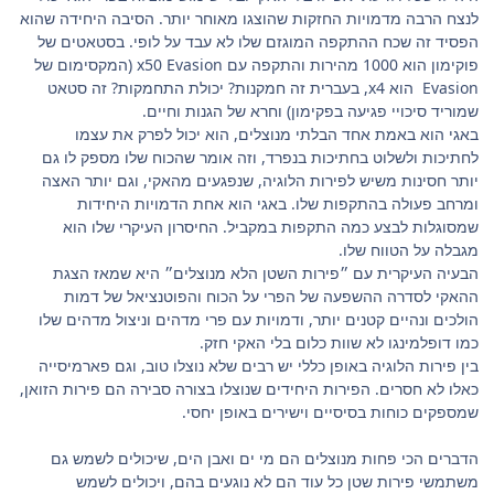
לנצח הרבה מדמויות החזקות שהוצגו מאוחר יותר. הסיבה היחידה שהוא
הפסיד זה שכח ההתקפה המוגזם שלו לא עבד על לופי. בסטאטים של
פוקימון הוא 1000 מהירות והתקפה עם x50 Evasion (המקסימום של
Evasion הוא x4, בעברית זה חמקנות? יכולת התחמקות? זה סטאט
שמוריד סיכויי פגיעה בפקימון) וחרא של הגנות וחיים.
באגי הוא באמת אחד הבלתי מנוצלים, הוא יכול לפרק את עצמו
לחתיכות ולשלוט בחתיכות בנפרד, וזה אומר שהכוח שלו מספק לו גם
יותר חסינות משיש לפירות הלוגיה, שנפגעים מהאקי, וגם יותר האצה
ומרחב פעולה בהתקפות שלו. באגי הוא אחת הדמויות היחידות
שמסוגלות לבצע כמה התקפות במקביל. החיסרון העיקרי שלו הוא
מגבלה על הטווח שלו.
הבעיה העיקרית עם ״פירות השטן הלא מנוצלים״ היא שמאז הצגת
ההאקי לסדרה ההשפעה של הפרי על הכוח והפוטנציאל של דמות
הולכים ונהיים קטנים יותר, ודמויות עם פרי מדהים וניצול מדהים שלו
כמו דופלמינגו לא שוות כלום בלי האקי חזק.
בין פירות הלוגיה באופן כללי יש רבים שלא נוצלו טוב, וגם פארמיסייה
כאלו לא חסרים. הפירות היחידים שנוצלו בצורה סבירה הם פירות הזואן,
שמספקים כוחות בסיסיים וישירים באופן יחסי.
הדברים הכי פחות מנוצלים הם מי ים ואבן הים, שיכולים לשמש גם
משתמשי פירות שטן כל עוד הם לא נוגעים בהם, ויכולים לשמש