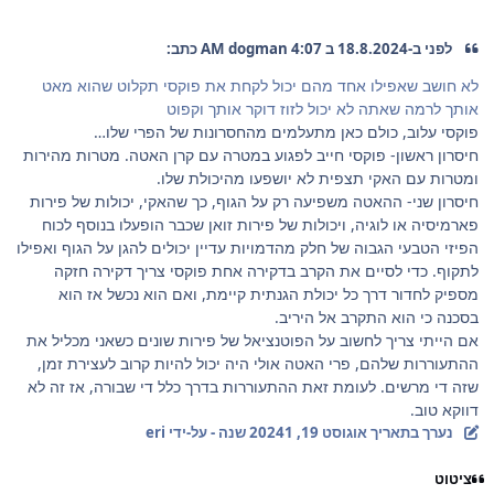
לפני ב-18.8.2024 ב 4:07 AM dogman כתב:
לא חושב שאפילו אחד מהם יכול לקחת את פוקסי תקלוט שהוא מאט
אותך לרמה שאתה לא יכול לזוז דוקר אותך וקפוט
פוקסי עלוב, כולם כאן מתעלמים מהחסרונות של הפרי שלו…
חיסרון ראשון- פוקסי חייב לפגוע במטרה עם קרן האטה. מטרות מהירות
ומטרות עם האקי תצפית לא יושפעו מהיכולת שלו.
חיסרון שני- ההאטה משפיעה רק על הגוף, כך שהאקי, יכולות של פירות
פארמיסיה או לוגיה, ויכולות של פירות זואן שכבר הופעלו בנוסף לכוח
הפיזי הטבעי הגבוה של חלק מהדמויות עדיין יכולים להגן על הגוף ואפילו
לתקוף. כדי לסיים את הקרב בדקירה אחת פוקסי צריך דקירה חזקה
מספיק לחדור דרך כל יכולת הגנתית קיימת, ואם הוא נכשל אז הוא
בסכנה כי הוא התקרב אל היריב.
אם הייתי צריך לחשוב על הפוטנציאל של פירות שונים כשאני מכליל את
ההתעוררות שלהם, פרי האטה אולי היה יכול להיות קרוב לעצירת זמן,
שזה די מרשים. לעומת זאת ההתעוררות בדרך כלל די שבורה, אז זה לא
דווקא טוב.
נערך בתאריך
אוגוסט 19, 2024
1 שנה
- על-ידי eri
ציטוט