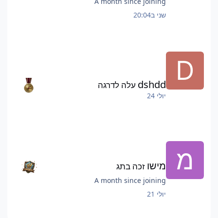
A month since joining
שני ב20:04
dshdd
עלה לדרגה
יולי 24
מישו
זכה בתג
A month since joining
יולי 21