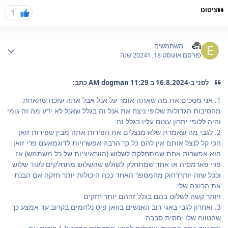
ציטוט
1
Author stat
eri
משתמשים
פורסם
אוגוסט 18, 2024
1 שנה
לפני ב-16.8.2024 ב 11:29 AM dogman כתב:
1. אני מסכים את מה שאתה אומר על אנל אבל אתה שוכח שהאחת
מהסיבות הגדולות שלופי ניצח את אנל זה בגלל שאנל לא ידע מה זה גומי
והיה ללופי יתרון עצום עליו בגלל זה
2. לגבי מה שאמרת שלא מנצלים את הפירות אתה מבין שפירות זואן
הכי קל לנצל אותם אין להם כל כך הרבה אפשרויות לדוגמאעם פרי זואן
הוא אפשרות אחת שמתחלקת לשלוש (הווראיציות של כל משתמש) אז
פרי פארמסיה או אחד שמתחלק לשולש שהשלוש מתחלקים לעוד שלוש
וככל שזה יותררחוק מהמספר האחד ככה היכולות יותר חזקה אם הבנת
את הכוונה שלי
ויותר קשה לשלוט בהם בגלל זההם יותר חזקים
3. ואחרון לגבי באגי רוב האנשים בוואן פיס נלחמים בקרוב עד אמצע כך
שהטווח שלו יחסית סבבה