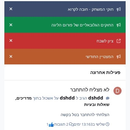
הכרזות מערכת
חוקי המשחק - חובה לקרוא
ement
החוקים הגלובאליים של פורום הליגה
ement
ציון לשבח
ement
המצטיין החודשי
ement
פעילות אחרונה
לא מצליח להתחבר
לא מצליח להתחבר
dshdd
dshdd
הגיב ל
על אשכול בתוך
מדריכים,
שאלות ובעיות
הצלחתי להתחבר בטל בקשה
שלישי ב13:16
3 ימים
2 תגובות
1