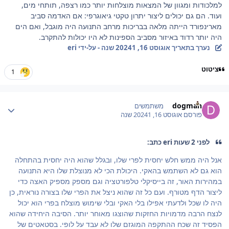
למלכודות ומגוון של המצאות מוצלחות יותר כמו רצפה, תותחי מים,
ועוד. הם גם יכולים ליצור יתרון טקטי גיאוגרפי: אם האדמה סביב
מארינפורד הייתה מלאה בבריכות מרחב התנועה היה מוגבל, ואם הים
היה יותר רדוד באיזור מסביב הספינות לא היו יכולות להתקרב.
נערך בתאריך
אוגוסט 16, 2024
1 שנה
- על-ידי eri
ציטוט
1
Author stat
dogman
משתמשים
פורסם
אוגוסט 16, 2024
1 שנה
לפני 2 שעות eri כתב:
אנל היה ממש חלש יחסית לפרי שלו, ובגלל שהוא היה יחסית בהתחלה
הוא גם לא השתמש בהאקי. היכולת הכי לא מנוצלת שלו היא התנועה
במהירות האור, זה בייסיקלי טלפורטציה וגם מספק מספיק האצה כדי
ליצור הדף מטורף. ועם כל זה שהוא ניצל את הפרי שלו בצורה נוראית, כן
היה לו שכל ולדעתי אפילו בלי האקי ובלי שימוש מוצלח בפרי הוא יכול
לנצח הרבה מדמויות החזקות שהוצגו מאוחר יותר. הסיבה היחידה שהוא
הפסיד זה שכח ההתקפה המוגזם שלו לא עבד על לופי. בסטאטים של