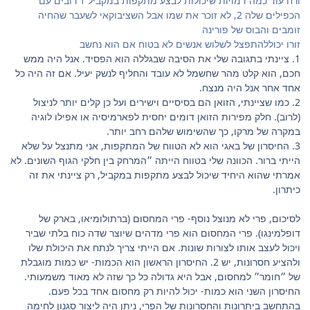
ורח עוד כמה דמויות שיכולות לבצע מתקפות במקביל 1 רובים עם
הכפילים שלה 2, לא זוכר את שמו אבל השציבוקאי לשעבר שהחיה
זומבים והבוס של פורינה
זורו יכוללהתפצל לשלוש אנשים לא בטוח אם הוא נחשב
1. ציינתי בתגובה שלי את הסיבה שבגללה הוא הפסיד. אנל היה ממש
חכם, הוא קלט מהר שחשמל לא עובד והחליף לנשק יעיל. אם זה היה כל
אחד אחר אנל היה מנצח.
2. כמו שציינתי, הזואן הם בסיסיים וישירים ועל כן קלים יותר לניצול
(לרוב). חלק מפירות הזואן דומים יחסית לפארמיסיה או אפילו לוגיה
במקרה של מרקו, כך שהשימוש שלהם רחב יותר.
3. החיסרון של באגי הוא לא הטווח של המתקפות, אני מתנצל על שלא
הייתי ברור. הכוונה שלי בטווח הייתה ״המרחק בין חלקי הגוף השונים. לא
אמרתי שהוא היחיד שיכול לבצע מתקפות במקביל, רק ציינתי את זה
כיתרון.
לסיכום, פרי לא מנוצל נוסף- פרי המחסום (ברתולומיאו, בארק של
דופלמינגו). פרי המחסום הוא פרי מדהים שיוצר שדה כוח בלתי שביר
ויכול לעצב אותו לצורות שונות. אם הייתי צריך לנתח את היכולת שלו
ולהציע חסרונות, יש 2. החיסרון הראשון הוא הכמות- יש כמות מוגבלת
של ״חומר״ למחסום, אבל היא גדולה כל כך שזה לא מאוד משמעותי.
החיסרון השני הוא כמות- יכול להיות רק מחסום אחד בכל פעם.
בהתחשב ביתרונות והחסרונות של הפרי, ניתן היה ליצור סגנון לחימה