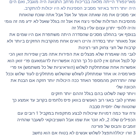
מארינפורד הייתה מלאה בבריכות מרחב התנועה היה מוגבל, ואם הים
היה יותר רדוד באיזור מסביב הספינות לא היו יכולות להתקרב.
אני מסכים את מה שאתה אומר על אנל אבל אתה שוכח שהאחת
מהסיבות הגדולות שלופי ניצח את אנל זה בגלל שאנל לא ידע מה זה גומי
והיה ללופי יתרון עצום עליו בגלל זה
בנוסף אני בהחלט מסכים שהסדרה היתה משתפרת אם היו שמים את
אנל מאוחר יותר בסדרה והיינו רואים אחת מהקרבות החזקים ביותר ולא
קרבות של חצי צחוק חצי רצינות
לגבי מה שאמרת שלא מנצלים את הפירות אתה מבין שפירות זואן הכי
קל לנצל אותם אין להם כל כך הרבה אפשרויות לדוגמאעם פרי זואן הוא
אפשרות אחת שמתחלקת לשלוש (הווראיציות של כל משתמש) אז פרי
פארמסיה או אחד שמתחלק לשולש שהשלוש מתחלקים לעוד שלוש וככל
שזה יותררחוק מהמספר האחד ככה היכולות יותר חזקה אם הבנת את
הכוונה שלי
ויותר קשה לשלוט בהם בגלל זההם יותר חזקים
ואחרון לגבי באגי רוב האנשים בוואן פיס נלחמים בקרוב עד אמצע כך
שהטווח שלו יחסית סבבה
ורח עוד כמה דמויות שיכולות לבצע מתקפות במקביל 1 רובים עם
הכפילים שלה 2, לא זוכר את שמו אבל השציבוקאי לשעבר שהחיה
זומבים והבוס של פורינה
3 זורו יכוללהתפצל לשלוש אנשים לא בטוח אם הוא נחשב