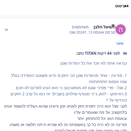
ציטוט
Author stat
השועל הלבן
משתמשים
פורסם
אוגוסט 13, 2024
1 שנה
מחבר
לפני 44 דקות TITAN כתב:
כנראה אתה לא זוכר את כל הפרות שטן
1. פורינה - אחד מהפרות שטן הכי חזקים והיא פשוטט הפסידה בגלל
שזה אוסופ חחחחחחח
2.אנל - פרי פסיכי שגם לא מומש טוב כי הוא הגיע לאדום לא חכם
3.דאיפוקו - לזמן ג'יני מטורף שילחם בשבילך זה כמו כל קרב 2 חזקים
בטירוף על 1
לגבי אנל הוא היה יחסית חזק לאותו זמן וראינו שהוא הצליח להשפר אותו
בלהקשיב על מה שאומרים עליו
ובאמת הוא יכל להתחזק יותר
פורינה זה לא היה כל כך באשמתה זה לא שהיא היתה חלשה או משהו
ולכן אני חושב שזה פרי יחסית מנוצל לאדם