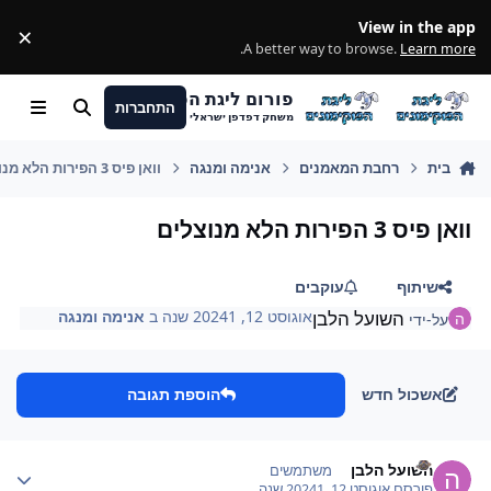
מעבר לתוכן
View in the app
×
ss
.
A better way to browse.
Learn more
פורום ליגת הפוקימונים
התחברות
חיפוש
Menu
משחק דפדפן ישראלי
בית
רחבת המאמנים
אנימה ומנגה
וואן פיס 3 הפירות הלא מנוצלים
וואן פיס 3 הפירות הלא מנוצלים
שיתוף
עוקבים
השועל הלבן
אוגוסט 12, 2024
1 שנה
ב
אנימה ומנגה
על-ידי
אשכול חדש
הוספת תגובה
Author stat
השועל הלבן
משתמשים
פורסם
אוגוסט 12, 2024
1 שנה