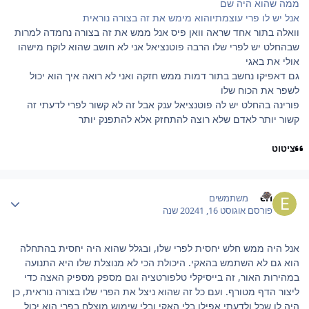
ממה שהוא היה שם
אנל יש לו פרי עוצמתיוהוא מימש את זה בצורה נוראית
וואלה בתור אחד שראה וואן פיס אנל ממש את זה בצורה נחמדה למרות
שבהחלט יש לפרי שלו הרבה פוטנציאל אני לא חושב שהוא לוקח מישהו
אולי את באגי
גם דאפיקו נחשב בתור דמות ממש חזקה ואני לא רואה איך הוא יכול
לשפר את הכוח שלו
פורינה בהחלט יש לה פוטנציאל ענק אבל זה לא קשור לפרי לדעתי זה
קשור יותר לאדם שלא רוצה להתחזק אלא להתפנק יותר
ציטוט
Author stat
eri
משתמשים
פורסם
אוגוסט 16, 2024
1 שנה
אנל היה ממש חלש יחסית לפרי שלו, ובגלל שהוא היה יחסית בהתחלה
הוא גם לא השתמש בהאקי. היכולת הכי לא מנוצלת שלו היא התנועה
במהירות האור, זה בייסיקלי טלפורטציה וגם מספק מספיק האצה כדי
ליצור הדף מטורף. ועם כל זה שהוא ניצל את הפרי שלו בצורה נוראית, כן
היה לו שכל ולדעתי אפילו בלי האקי ובלי שימוש מוצלח בפרי הוא יכול