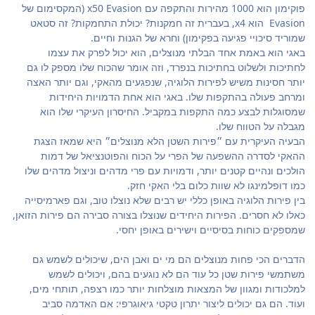
פוקימון הוא 1000 מהירות והתקפה עם x50 Evasion (המקסימום של
Evasion הוא x4, בעברית זה חמקנות? יכולת התחמקות? זה סטאט
שמוריד סיכויי פגיעה בפקימון) וחרא של הגנות וחיים.
באגי הוא באמת אחד הבלתי מנוצלים, הוא יכול לפרק את עצמו
לחתיכות ולשלוט בחתיכות בנפרד, וזה אומר שהכוח שלו מספק לו גם
יותר חסינות משיש לפירות הלוגיה, שנפגעים מהאקי, וגם יותר האצה
ומרחב פעולה בהתקפות שלו. באגי הוא אחת הדמויות היחידות
שמסוגלות לבצע כמה התקפות במקביל. החיסרון העיקרי שלו הוא
מגבלה על הטווח שלו.
הבעיה העיקרית עם ״פירות השטן הלא מנוצלים״ היא שמאז הצגת
ההאקי לסדרה ההשפעה של הפרי על הכוח והפוטנציאל של דמות
הולכים ונהיים קטנים יותר, ודמויות עם פרי מדהים וניצול מדהים שלו
כמו דופלמינגו לא שוות כלום בלי האקי חזק.
בין פירות הלוגיה באופן כללי יש רבים שלא נוצלו טוב, וגם פארמיסייה
כאלו לא חסרים. הפירות היחידים שנוצלו בצורה סבירה הם פירות הזואן,
שמספקים כוחות בסיסיים וישירים באופן יחסי.
הדברים הכי פחות מנוצלים הם מי ים ואבן הים, שיכולים לשמש גם
משתמשי פירות שטן כל עוד הם לא נוגעים בהם, ויכולים לשמש
למלכודות ומגוון של המצאות מוצלחות יותר כמו רצפה, תותחי מים,
ועוד. הם גם יכולים ליצור יתרון טקטי גיאוגרפי: אם האדמה סביב