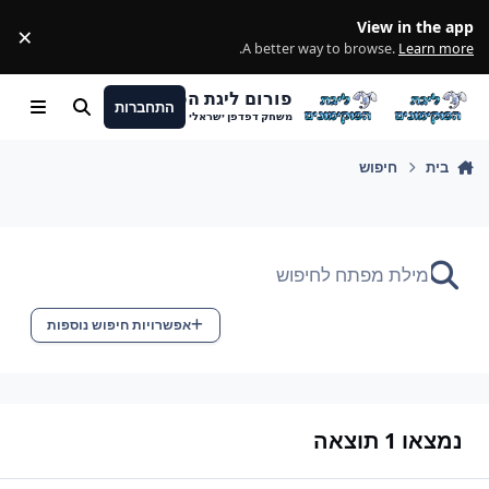
מעבר לתוכן
View in the app
×
ss
.
A better way to browse.
Learn more
פורום ליגת הפוקימונים
התחברות
חיפוש
Menu
משחק דפדפן ישראלי
בית
חיפוש
אפשרויות חיפוש נוספות
נמצאו 1 תוצאה