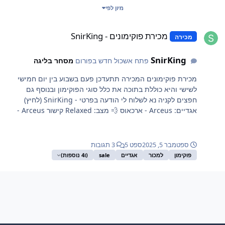
מיון לפי
כירת פוקימונים - SnirKing
מכירת פוקימונים - SnirKing
מכירה
SnirKing
פתח אשכול חדש בפורום
מסחר בליגה
מכירת פוקימונים המכירה תתעדכן פעם בשבוע בין יום חמישי
לשישי והיא כוללת בתוכה את כלל סוגי הפוקימון ובנוסף גם
חפצים לקניה נא לשלוח לי הודעה בפרטי - SnirKing (לחיץ)
אגדיים: Arceus - ארכאוס 💨 מצב: Relaxed קישור Arceus -
ארכאוס 💨 מצב: Doclie קישור Arceus - ארכאוס 💨 מ...
ספטמבר 5, 2025
ספט 5
3 תגובות
פוקימון
למכור
אגדיים
sale
(ו4 נוספות)