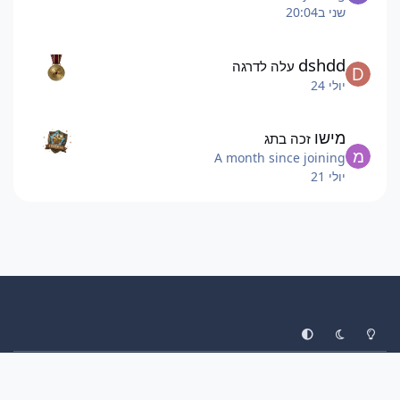
שני ב20:04
dshdd
עלה לדרגה
יולי 24
מישו
זכה בתג
A month since joining
יולי 21
System Preference
Dark Mode
Light Mode
עיצוב
יצירת קשר
עוגיות
ליגת הפוקימונים
Invision Community
Powered by