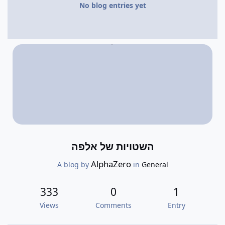
No blog entries yet
השטויות של אלפה
AlphaZero
A blog by
in
General
333
0
1
Views
Comments
Entry