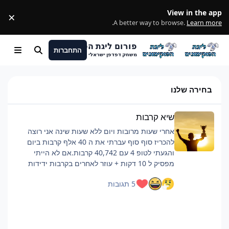
מעבר לתוכן
View in the app
×
ss
.
A better way to browse.
Learn more
פורום ליגת הפוקימונים
התחברות
חיפוש
Menu
משחק דפדפן ישראלי
בחירה שלנו
שיא קרבות
שיא קרבות
אחרי שעות מרובות ויום ללא שעות שינה אני רוצה
להכריז סוף סוף עברתי את ה 40 אלף קרבות ביום
והגעתי לטופ 4 עם 40,742 קרבות.אם לא הייתי
מפסיק ל 10 דקות + עוזר לאחרים בקרבות ידידות
כנראה הייתי מגיע לסביבות ה 42 אלף.רוצה להגיד
5 תגובות
שזה היה קשה וגמר לי את החיים, אבל אם אתם כבר
מתכננים להביא כמות קרבות כזאת ממליץ על כמה
דברים:פלייליסט שיריםלהיות בצ'אט, מעביר את
הזמןלישון לילה לפני טובלהוריד רמות למינימום, כמה
שיותר קרבות, מתקפה לקרבמכיוון שהחרישה היא