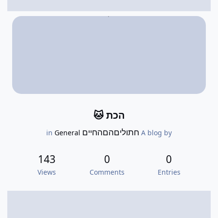
הכת 🐱
חתוליםהםהחיים
General
in
A blog by
143
0
0
Views
Comments
Entries