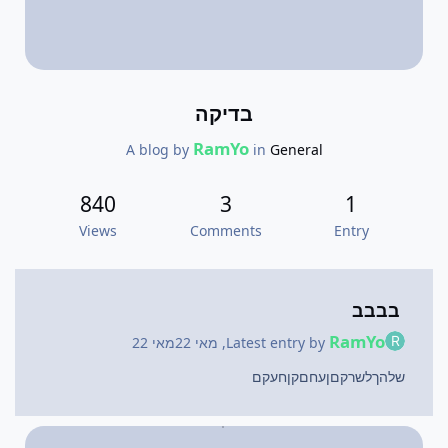
בדיקה
RamYo
A blog by
in
General
840
3
1
Views
Comments
Entry
בבבב
RamYo
Latest entry by
,
מאי 22
מאי 22
שלהךלשרקםןעחםקןחעקם