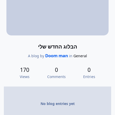
הבלוג החדש שלי
Doom man
A blog by
in
General
170
0
0
Views
Comments
Entries
No blog entries yet