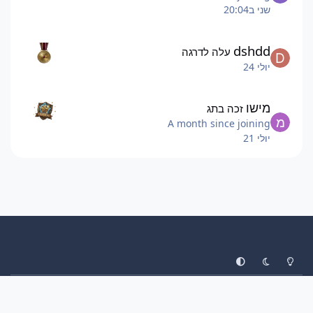
שני ב20:04
dshdd
עלה לדרגה
יולי 24
מישו
זכה בתג
A month since joining
יולי 21
System Preference
Dark Mode
Light Mode
עיצוב
יצירת קשר
עוגיות
ליגת הפוקימונים
Invision Community
Powered by