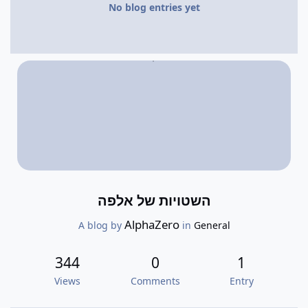
No blog entries yet
השטויות של אלפה
AlphaZero
A blog by
in
General
344
0
1
Views
Comments
Entry