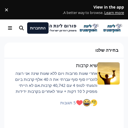
מעבר לתוכן
View in the app
×
ss
.
A better way to browse.
Learn more
פורום ליגת הפוקימונים
התחברות
חיפוש
Menu
משחק דפדפן ישראלי
בחירה שלנו
שיא קרבות
שיא קרבות
אחרי שעות מרובות ויום ללא שעות שינה אני רוצה
להכריז סוף סוף עברתי את ה 40 אלף קרבות ביום
והגעתי לטופ 4 עם 40,742 קרבות.אם לא הייתי
מפסיק ל 10 דקות + עוזר לאחרים בקרבות ידידות
כנראה הייתי מגיע לסביבות ה 42 אלף.רוצה להגיד
5 תגובות
שזה היה קשה וגמר לי את החיים, אבל אם אתם כבר
מתכננים להביא כמות קרבות כזאת ממליץ על כמה
דברים:פלייליסט שיריםלהיות בצ'אט, מעביר את
הזמןלישון לילה לפני טובלהוריד רמות למינימום, כמה
שיותר קרבות, מתקפה לקרבמכיוון שהחרישה היא