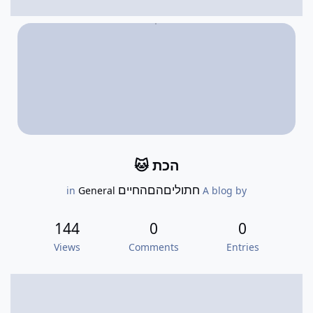
הכת 🐱
חתוליםהםהחיים
General
in
A blog by
144
0
0
Views
Comments
Entries