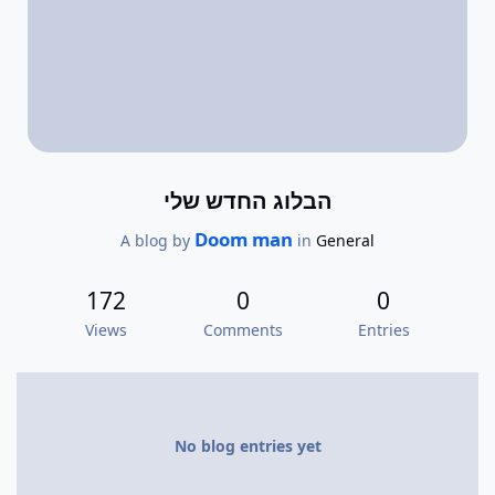
הבלוג החדש שלי
Doom man
A blog by
in
General
172
0
0
Views
Comments
Entries
No blog entries yet