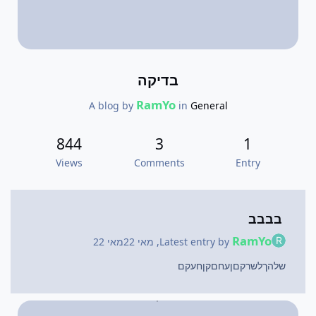
בדיקה
RamYo
A blog by
in
General
844
3
1
Views
Comments
Entry
בבבב
RamYo
Latest entry by
,
מאי 22
מאי 22
שלהךלשרקםןעחםקןחעקם