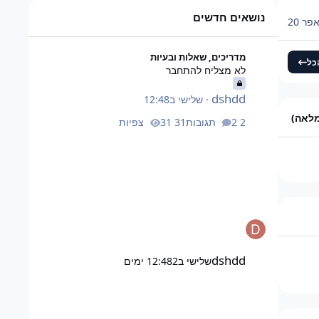
ד על 46,080 אבל זה כמעט
נושאים חדשים
פר 20
לא מצליח להתחבר
מדריכים, שאלות ובעיות
כל
לא מצליח להתחבר
dshdd
·
שלישי ב12:48
מלאה)
2 תגובות
31 צפיות
dshdd
שלישי ב12:48
2 ימים