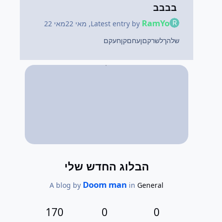
בבבב
RamYo
Latest entry by
,
מאי 22
מאי 22
שלהךלשרקםןעחםקןחעקם
הבלוג החדש שלי
Doom man
A blog by
in
General
170
0
0