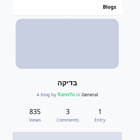
Blogs
בדיקה
RamYo
A blog by
in
General
835
3
1
Views
Comments
Entry