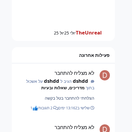
TheUnreal
יולי 25
יול 25
פעילות אחרונה
לא מצליח להתחבר
לא מצליח להתחבר
dshdd
dshdd
הגיב ל
על אשכול
בתוך
מדריכים, שאלות ובעיות
הצלחתי להתחבר בטל בקשה
שלישי ב13:16
2 ימים
2 תגובות
1
לא מצליח להתחבר
לא מצליח להתחבר