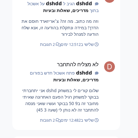
dshdd
dshdd
הגיב ל
על אשכול
בתוך
מדריכים, שאלות ובעיות
וזה מה כתוב. מה זה? צ׳אריזארד חוסם את
הדרך! במידה ונתקלת בהודעה זו, אנא שלח
הודעה למנהל לבירור
שלישי ב12:51
2 ימים
2 תגובות
לא מצליח להתחבר
לא מצליח להתחבר
dshdd
פתח אשכול חדש בפורום
מדריכים, שאלות ובעיות
שלום קורים לי במשחק dshd אני יתחברתי
בבוקר למשחק רגיל הפעם האחרונה שאיתי
מחובר זה ב9 50 בבוקר ועשיו שאני מנסה
להתחבר זה לא נותן לי (שעה 3 45)
שלישי ב12:48
2 ימים
2 תגובות