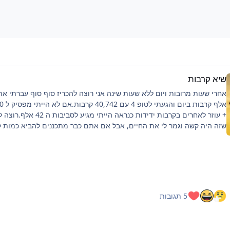
שיא קרבות
+ עוזר לאחרים בקרבות ידידות כנראה הייתי מגיע לסביבו
שזה היה קשה וגמר לי את החיים, אבל אם אתם כבר מתכננים להביא כמות 
כזאת ממליץ על כמה דברים:פלייליסט שיריםלהיות בצ'אט, מעביר את הזמןלי
לילה לפני טובלהוריד רמות למינימום, כמה שיותר קרבות, מתקפה לקרבמכיוו
שהחרישה היא מאוד ארוכה, הייתי ממליץ גם על כיסא נוחבנוסף ציפיה שלכם
להיות:10-15 טבעות לכל הסשן הזה (בסשן שלי הוצאתי 14 טבעות, 2 מהן
מיוחדות)תיבות- פלטינום - 2-3 (הוצאתי 3), זהב וכסף אנא עארף כמה
שיותר.מפתחות זהב וכל דבר אחר שמבחינתי הוא סקאם בציפיה כמה שפחות
5 תגובות
(הוצאתי רק מפתח אחד).אם דמויות מעניין אותכם הוצ
מגן/חרב חלודה (הוצאתי 2 מגנים בשעה הראשונה קצת פוקס)בכל מקרה כא
חומוס/לירן בחירה שלכם עד לחרישה הבאה אם תהיה.אם אשבור שיא להבא 