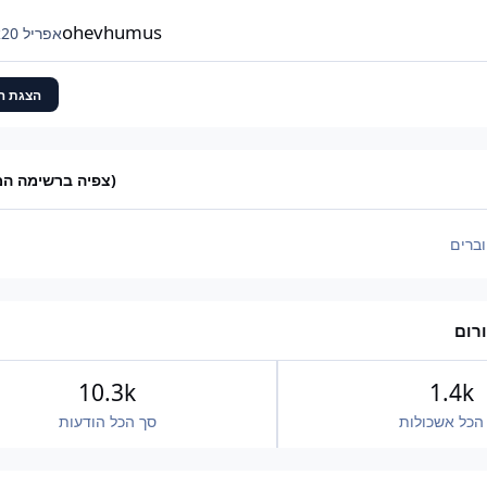
יהיה 42,000. המקסימום הפוטנציאלי שלי כנראה עומ
ולא אפשרי.
ohevhumus
אפריל 20
א
הצגת ה
(צפיה ברשימה ה
ברים
רום
10.3k
1.4k
הכל אשכולות
סך הכל הודעות