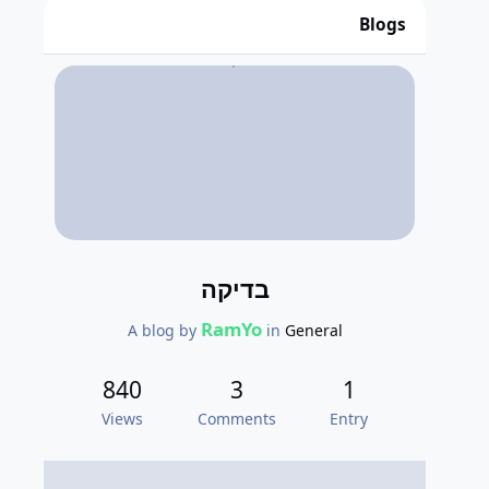
Blogs
בדיקה
RamYo
A blog by
in
General
840
3
1
Views
Comments
Entry