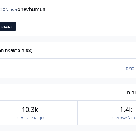
יהיה 42,000. המקסימום הפוטנציאלי שלי כנראה עומ
ולא אפשרי.
ohevhumus
אפריל 20
א
הצגת ה
(צפיה ברשימה ה
ברים
רום
10.3k
1.4k
הכל אשכולות
סך הכל הודעות