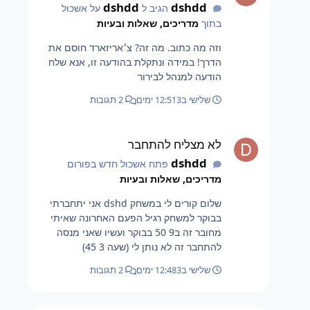
dshdd
dshdd
הגיב ל
על אשכול
בתוך
מדריכים, שאלות ובעיות
וזה מה כתוב. מה זה? צ׳אריזארד חוסם את
הדרך! במידה ונתקלת בהודעה זו, אנא שלח
הודעה למנהל לבירור
שלישי ב12:51
3 ימים
2 תגובות
לא מצליח להתחבר
לא מצליח להתחבר
dshdd
פתח אשכול חדש בפורום
מדריכים, שאלות ובעיות
שלום קורים לי במשחק dshd אני יתחברתי
בבוקר למשחק רגיל הפעם האחרונה שאיתי
מחובר זה ב9 50 בבוקר ועשיו שאני מנסה
להתחבר זה לא נותן לי (שעה 3 45)
שלישי ב12:48
3 ימים
2 תגובות