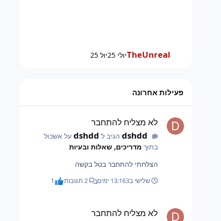
TheUnreal
יולי 25
יול 25
פעילות אחרונה
לא מצליח להתחבר
לא מצליח להתחבר
dshdd
dshdd
הגיב ל
על אשכול
בתוך
מדריכים, שאלות ובעיות
הצלחתי להתחבר בטל בקשה
שלישי ב13:16
3 ימים
2 תגובות
1
לא מצליח להתחבר
לא מצליח להתחבר