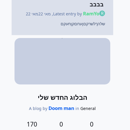
בבבב
RamYo
Latest entry by
,
מאי 22
מאי 22
שלהךלשרקםןעחםקןחעקם
הבלוג החדש שלי
Doom man
A blog by
in
General
170
0
0