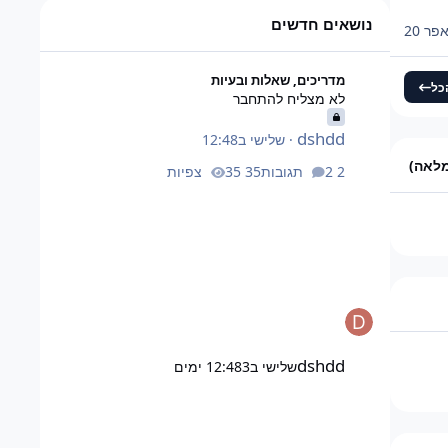
ד על 46,080 אבל זה כמעט
נושאים חדשים
פר 20
לא מצליח להתחבר
מדריכים, שאלות ובעיות
כל
לא מצליח להתחבר
dshdd
·
שלישי ב12:48
מלאה)
2 תגובות
35 צפיות
dshdd
שלישי ב12:48
3 ימים