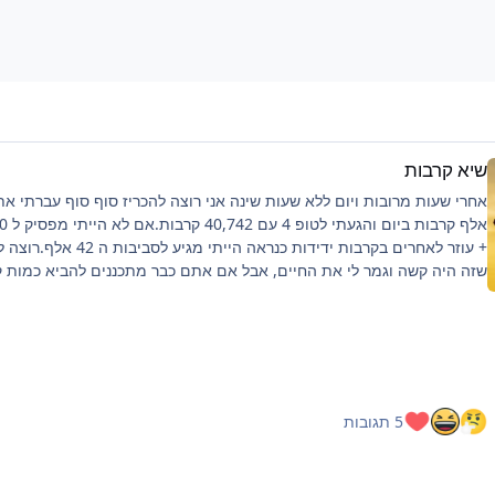
שיא קרבות
+ עוזר לאחרים בקרבות ידידות כנראה הייתי מגיע לסביבו
שזה היה קשה וגמר לי את החיים, אבל אם אתם כבר מתכננים להביא כמות 
כזאת ממליץ על כמה דברים:פלייליסט שיריםלהיות בצ'אט, מעביר את הזמןלי
לילה לפני טובלהוריד רמות למינימום, כמה שיותר קרבות, מתקפה לקרבמכיוו
שהחרישה היא מאוד ארוכה, הייתי ממליץ גם על כיסא נוחבנוסף ציפיה שלכם
להיות:10-15 טבעות לכל הסשן הזה (בסשן שלי הוצאתי 14 טבעות, 2 מהן
מיוחדות)תיבות- פלטינום - 2-3 (הוצאתי 3), זהב וכסף אנא עארף כמה
שיותר.מפתחות זהב וכל דבר אחר שמבחינתי הוא סקאם בציפיה כמה שפחות
5 תגובות
(הוצאתי רק מפתח אחד).אם דמויות מעניין אותכם הוצ
מגן/חרב חלודה (הוצאתי 2 מגנים בשעה הראשונה קצת פוקס)בכל מקרה כא
חומוס/לירן בחירה שלכם עד לחרישה הבאה אם תהיה.אם אשבור שיא להבא 