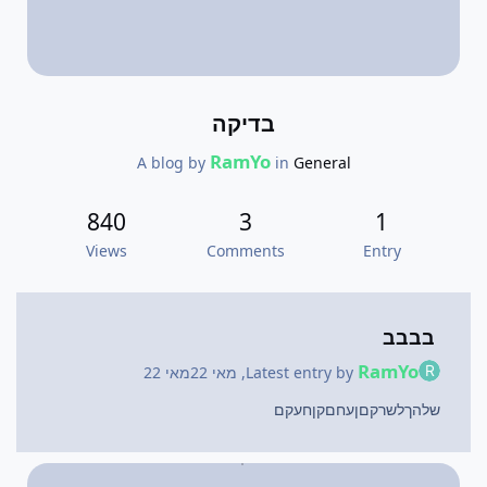
בדיקה
RamYo
A blog by
in
General
840
3
1
Views
Comments
Entry
בבבב
RamYo
Latest entry by
,
מאי 22
מאי 22
שלהךלשרקםןעחםקןחעקם