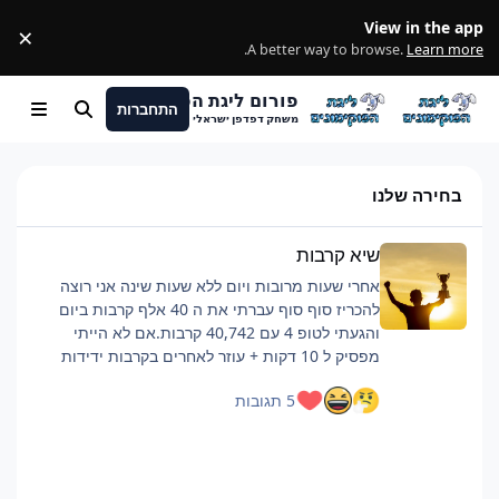
מעבר לתוכן
View in the app
×
ss
.
A better way to browse.
Learn more
פורום ליגת הפוקימונים
התחברות
חיפוש
Menu
משחק דפדפן ישראלי
בחירה שלנו
שיא קרבות
שיא קרבות
אחרי שעות מרובות ויום ללא שעות שינה אני רוצה
להכריז סוף סוף עברתי את ה 40 אלף קרבות ביום
והגעתי לטופ 4 עם 40,742 קרבות.אם לא הייתי
מפסיק ל 10 דקות + עוזר לאחרים בקרבות ידידות
כנראה הייתי מגיע לסביבות ה 42 אלף.רוצה להגיד
5 תגובות
שזה היה קשה וגמר לי את החיים, אבל אם אתם כבר
מתכננים להביא כמות קרבות כזאת ממליץ על כמה
דברים:פלייליסט שיריםלהיות בצ'אט, מעביר את
הזמןלישון לילה לפני טובלהוריד רמות למינימום, כמה
שיותר קרבות, מתקפה לקרבמכיוון שהחרישה היא