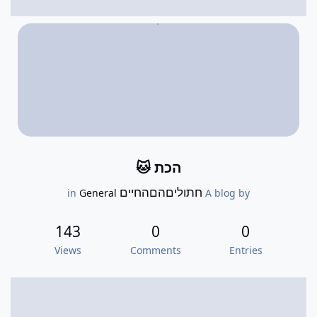
הכת 🐱
חתוליםהםהחיים
General
in
A blog by
143
0
0
Views
Comments
Entries