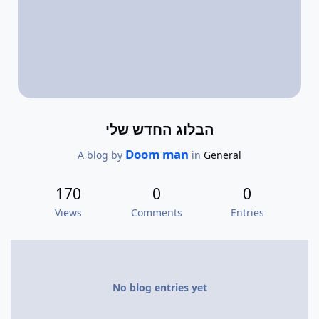
הבלוג החדש שלי
Doom man
A blog by
in
General
170
0
0
Views
Comments
Entries
No blog entries yet