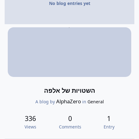
No blog entries yet
השטויות של אלפה
AlphaZero
A blog by
in
General
336
0
1
Views
Comments
Entry