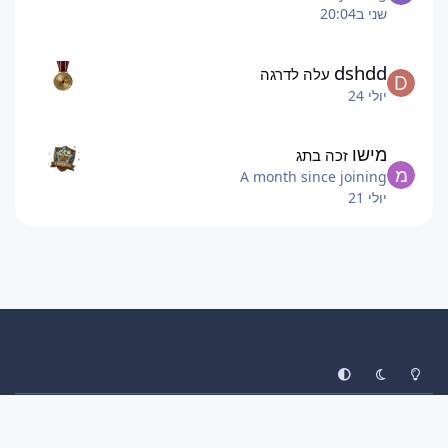
שני ב20:04
dshdd
עלה לדרגה
יולי 24
מישו
זכה בתג
A month since joining
יולי 21
System Preference
Dark Mode
Light Mode
עיצוב
יצירת קשר
עוגיות
ליגת הפוקימונים
Invision Community
Powered by