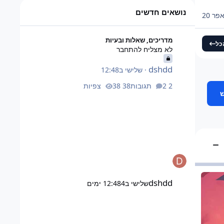
ד על 46,080 אבל זה כמעט
נושאים חדשים
פר 20
לא מצליח להתחבר
מדריכים, שאלות ובעיות
כל
לא מצליח להתחבר
dshdd
·
שלישי ב12:48
2 תגובות
38 צפיות
הצג/הסתר קטגוריה
dshdd
שלישי ב12:48
4 ימים