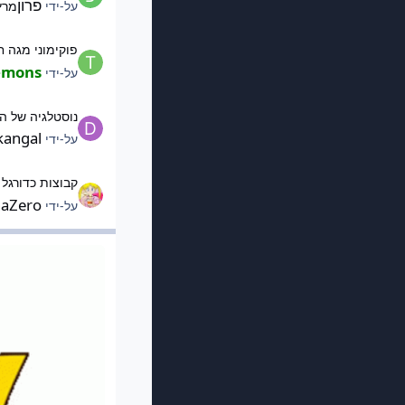
פרון
על-ידי
מרץ 6
פוקימוני מגה חדשים ב
פוקימוני מגה 
demons
על-ידי
נוסטלגיה של הליגה
נוסטלגיה של ה
kangal
על-ידי
קבוצות כדורגל | סגנון
קבוצות כדורגל 
haZero
על-ידי
מדריכים, שאלות ובעיו
מדריכים, שאלות ובע