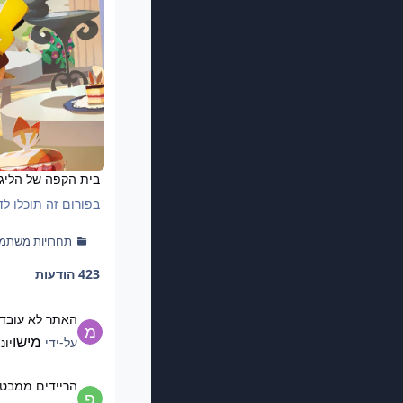
בית הקפה של הליג
בפורום זה תוכלו לד
תחרויות משתמ
423 הודעות
האתר לא עובד לי
האתר לא עובד 
מישו
על-ידי
יונ 9
הריידים ממבט העל
הריידים ממבט