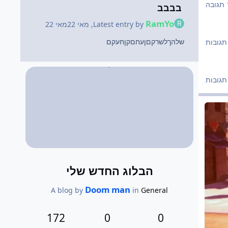
בה
בבבב
RamYo
Latest entry by
,
מאי 22
מאי 22
שלהךלשרקםןעחםקןחעקם
הבלוג החדש שלי
Doom man
A blog by
in
General
172
0
0