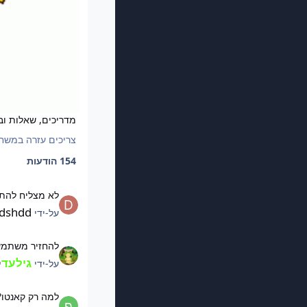
מדריכים, שאלות וב
צריכים עזרה במשחק
154 הודעות
לא מצליח להתחבר
לא מצליח להת
dshdd
על-ידי
להחזיר משתמש
להחזיר משתמ
גילעד
על-ידי
י
למה רק קאנטו?
למה רק קאנטו?