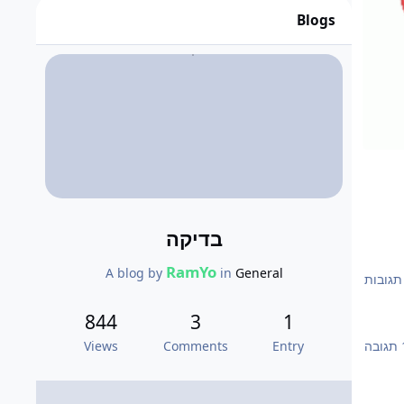
Blogs
בדיקה
RamYo
A blog by
in
General
844
3
1
בה
Views
Comments
Entry