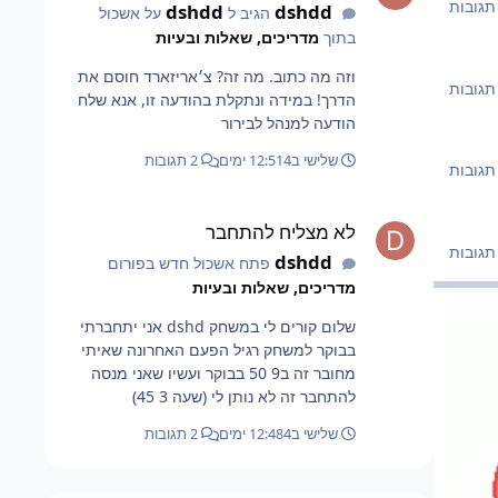
dshdd
dshdd
הגיב ל
על אשכול
בתוך
מדריכים, שאלות ובעיות
וזה מה כתוב. מה זה? צ׳אריזארד חוסם את
הדרך! במידה ונתקלת בהודעה זו, אנא שלח
הודעה למנהל לבירור
שלישי ב12:51
4 ימים
2 תגובות
לא מצליח להתחבר
לא מצליח להתחבר
dshdd
פתח אשכול חדש בפורום
מדריכים, שאלות ובעיות
שלום קורים לי במשחק dshd אני יתחברתי
בבוקר למשחק רגיל הפעם האחרונה שאיתי
מחובר זה ב9 50 בבוקר ועשיו שאני מנסה
להתחבר זה לא נותן לי (שעה 3 45)
שלישי ב12:48
4 ימים
2 תגובות