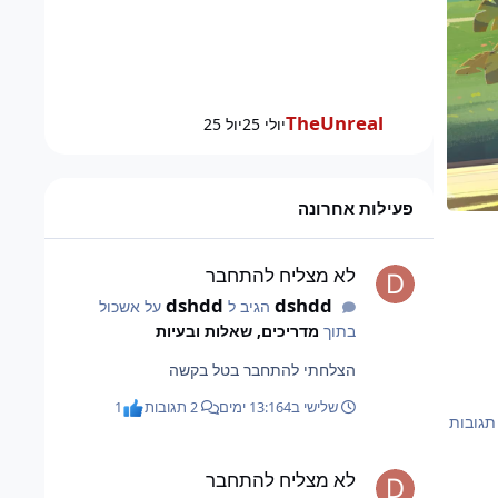
TheUnreal
יולי 25
יול 25
פעילות אחרונה
לא מצליח להתחבר
לא מצליח להתחבר
dshdd
dshdd
הגיב ל
על אשכול
בתוך
מדריכים, שאלות ובעיות
הצלחתי להתחבר בטל בקשה
שלישי ב13:16
4 ימים
2 תגובות
1
לא מצליח להתחבר
לא מצליח להתחבר