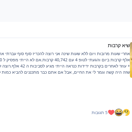
שיא קרבות
+ עוזר לאחרים בקרבות ידידות כנראה הייתי מגיע לסביבו
שזה היה קשה וגמר לי את החיים, אבל אם אתם כבר מתכננים להביא כמות 
כזאת ממליץ על כמה דברים:פלייליסט שיריםלהיות בצ'אט, מעביר את הזמןלי
לילה לפני טובלהוריד רמות למינימום, כמה שיותר קרבות, מתקפה לקרבמכיוו
שהחרישה היא מאוד ארוכה, הייתי ממליץ גם על כיסא נוחבנוסף ציפיה שלכם
להיות:10-15 טבעות לכל הסשן הזה (בסשן שלי הוצאתי 14 טבעות, 2 מהן
מיוחדות)תיבות- פלטינום - 2-3 (הוצאתי 3), זהב וכסף אנא עארף כמה
שיותר.מפתחות זהב וכל דבר אחר שמבחינתי הוא סקאם בציפיה כמה שפחות
5 תגובות
(הוצאתי רק מפתח אחד).אם דמויות מעניין אותכם הוצ
מגן/חרב חלודה (הוצאתי 2 מגנים בשעה הראשונה קצת פוקס)בכל מקרה כא
חומוס/לירן בחירה שלכם עד לחרישה הבאה אם תהיה.אם אשבור שיא להבא 