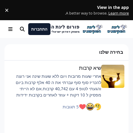
מעבר לתוכן
View in the app
×
ss
.
A better way to browse.
Learn more
פורום ליגת הפוקימונים
התחברות
חיפוש
Menu
משחק דפדפן ישראלי
בחירה שלנו
שיא קרבות
שיא קרבות
אחרי שעות מרובות ויום ללא שעות שינה אני רוצה
להכריז סוף סוף עברתי את ה 40 אלף קרבות ביום
והגעתי לטופ 4 עם 40,742 קרבות.אם לא הייתי
מפסיק ל 10 דקות + עוזר לאחרים בקרבות ידידות
כנראה הייתי מגיע לסביבות ה 42 אלף.רוצה להגיד
5 תגובות
שזה היה קשה וגמר לי את החיים, אבל אם אתם כבר
מתכננים להביא כמות קרבות כזאת ממליץ על כמה
דברים:פלייליסט שיריםלהיות בצ'אט, מעביר את
הזמןלישון לילה לפני טובלהוריד רמות למינימום, כמה
שיותר קרבות, מתקפה לקרבמכיוון שהחרישה היא