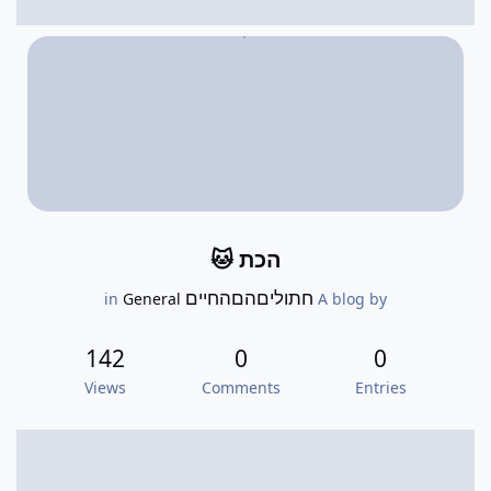
הכת 🐱
חתוליםהםהחיים
General
in
A blog by
142
0
0
Views
Comments
Entries