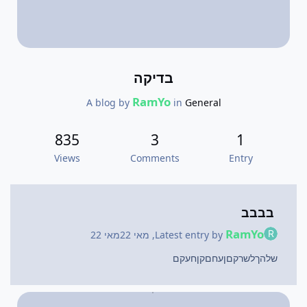
בדיקה
RamYo
A blog by
in
General
835
3
1
Views
Comments
Entry
בבבב
RamYo
Latest entry by
,
מאי 22
מאי 22
שלהךלשרקםןעחםקןחעקם