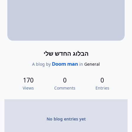
הבלוג החדש שלי
Doom man
A blog by
in
General
170
0
0
Views
Comments
Entries
No blog entries yet