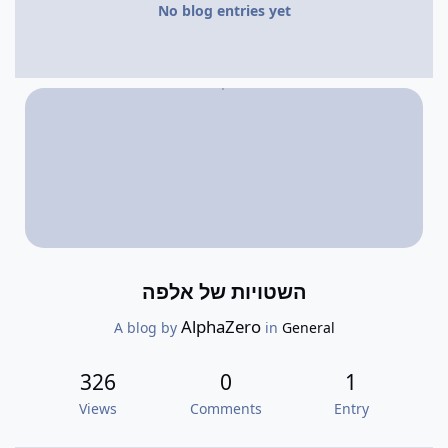
No blog entries yet
השטויות של אלפה
AlphaZero
A blog by
in
General
326
0
1
Views
Comments
Entry