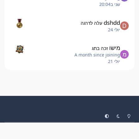
שני ב20:04
dshdd
עלה לדרגה
יולי 24
מישו
זכה בתג
A month since joining
יולי 21
System Preference
Dark Mode
Light Mode
עיצוב
יצירת קשר
עוגיות
ליגת הפוקימונים
Invision Community
Powered by