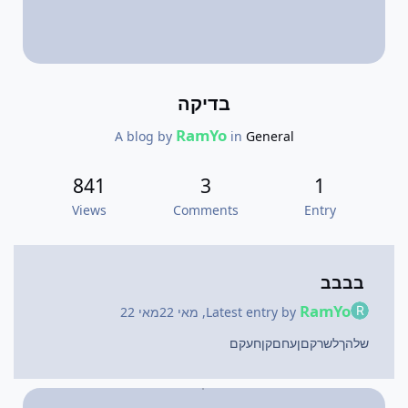
בדיקה
RamYo
A blog by
in
General
841
3
1
Views
Comments
Entry
בבבב
RamYo
Latest entry by
,
מאי 22
מאי 22
שלהךלשרקםןעחםקןחעקם