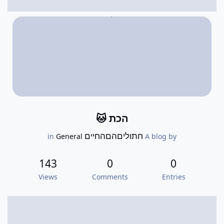
הכת 🐱
חתוליםהםהחיים
General
in
A blog by
143
0
0
Views
Comments
Entries