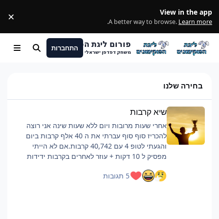
מעבר לתוכן
View in the app
×
ss
.
A better way to browse.
Learn more
פורום ליגת הפוקימונים
התחברות
חיפוש
Menu
משחק דפדפן ישראלי
בחירה שלנו
שיא קרבות
שיא קרבות
אחרי שעות מרובות ויום ללא שעות שינה אני רוצה
להכריז סוף סוף עברתי את ה 40 אלף קרבות ביום
והגעתי לטופ 4 עם 40,742 קרבות.אם לא הייתי
מפסיק ל 10 דקות + עוזר לאחרים בקרבות ידידות
כנראה הייתי מגיע לסביבות ה 42 אלף.רוצה להגיד
5 תגובות
שזה היה קשה וגמר לי את החיים, אבל אם אתם כבר
מתכננים להביא כמות קרבות כזאת ממליץ על כמה
דברים:פלייליסט שיריםלהיות בצ'אט, מעביר את
הזמןלישון לילה לפני טובלהוריד רמות למינימום, כמה
שיותר קרבות, מתקפה לקרבמכיוון שהחרישה היא