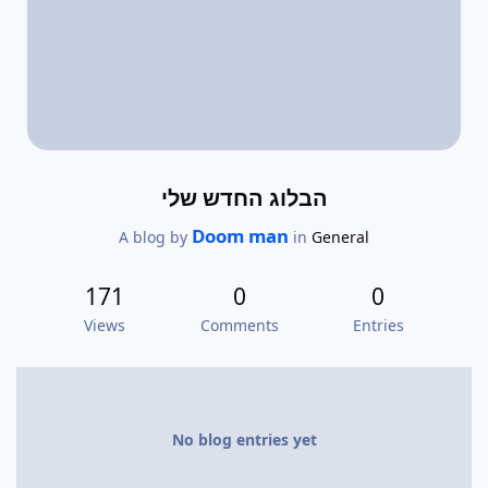
הבלוג החדש שלי
Doom man
A blog by
in
General
171
0
0
Views
Comments
Entries
No blog entries yet