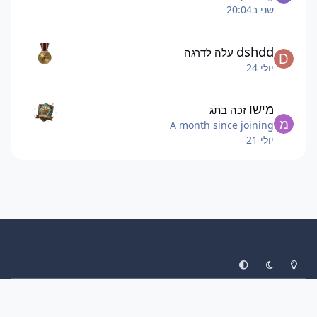
שני ב20:04
dshdd
עלה לדרגה
יולי 24
מישו
זכה בתג
A month since joining
יולי 21
System Preference
Dark Mode
Light Mode
עיצוב
יצירת קשר
עוגיות
ליגת הפוקימונים
Invision Community
Powered by