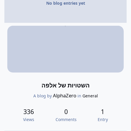
No blog entries yet
השטויות של אלפה
AlphaZero
A blog by
in
General
336
0
1
Views
Comments
Entry