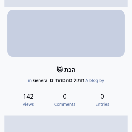
הכת 🐱
חתוליםהםהחיים
General
in
A blog by
142
0
0
Views
Comments
Entries