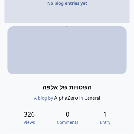
No blog entries yet
השטויות של אלפה
AlphaZero
A blog by
in
General
326
0
1
Views
Comments
Entry