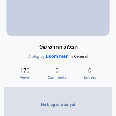
הבלוג החדש שלי
Doom man
A blog by
in
General
170
0
0
Views
Comments
Entries
No blog entries yet