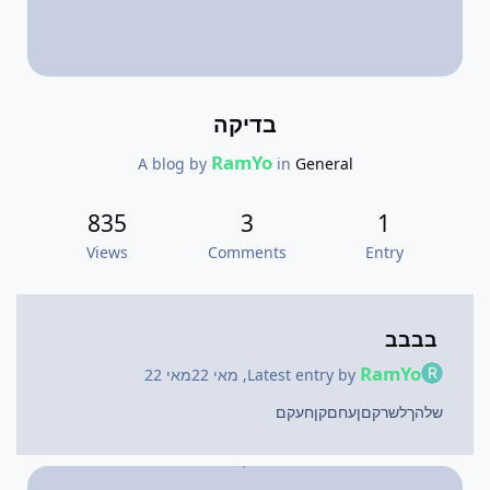
בדיקה
RamYo
A blog by
in
General
835
3
1
Views
Comments
Entry
בבבב
RamYo
Latest entry by
,
מאי 22
מאי 22
שלהךלשרקםןעחםקןחעקם