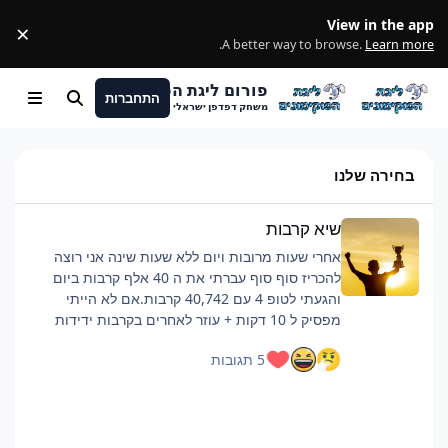
מעבר לתוכן
View in the app
×
ss
.
A better way to browse.
Learn more
פורום ליגת הפוקימונים
התחברות
חיפוש
Menu
משחק דפדפן ישראלי
בחירה שלנו
שיא קרבות
שיא קרבות
אחרי שעות מרובות ויום ללא שעות שינה אני רוצה
להכריז סוף סוף עברתי את ה 40 אלף קרבות ביום
והגעתי לטופ 4 עם 40,742 קרבות.אם לא הייתי
מפסיק ל 10 דקות + עוזר לאחרים בקרבות ידידות
כנראה הייתי מגיע לסביבות ה 42 אלף.רוצה להגיד
5 תגובות
שזה היה קשה וגמר לי את החיים, אבל אם אתם כבר
מתכננים להביא כמות קרבות כזאת ממליץ על כמה
דברים:פלייליסט שיריםלהיות בצ'אט, מעביר את
הזמןלישון לילה לפני טובלהוריד רמות למינימום, כמה
שיותר קרבות, מתקפה לקרבמכיוון שהחרישה היא