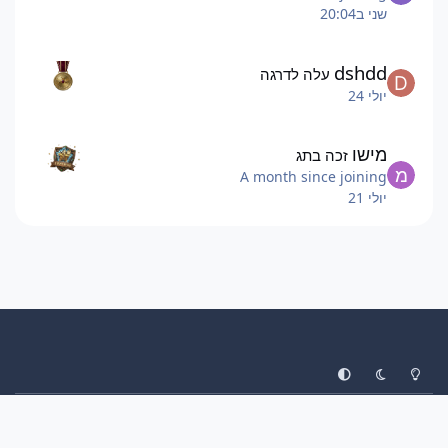
שני ב20:04
dshdd
עלה לדרגה
יולי 24
מישו
זכה בתג
A month since joining
יולי 21
System Preference
Dark Mode
Light Mode
עיצוב
יצירת קשר
עוגיות
ליגת הפוקימונים
Invision Community
Powered by