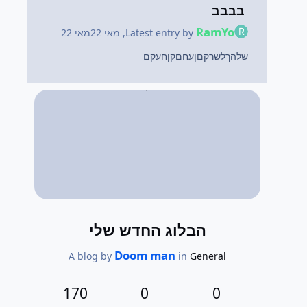
בבבב
RamYo
Latest entry by
,
מאי 22
מאי 22
שלהךלשרקםןעחםקןחעקם
הבלוג החדש שלי
Doom man
A blog by
in
General
170
0
0