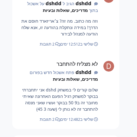
dshdd
dshdd
הגיב ל
על אשכול
בתוך
מדריכים, שאלות ובעיות
וזה מה כתוב. מה זה? צ׳אריזארד חוסם את
הדרך! במידה ונתקלת בהודעה זו, אנא שלח
הודעה למנהל לבירור
שלישי ב12:51
2 ימים
2 תגובות
לא מצליח להתחבר
לא מצליח להתחבר
dshdd
פתח אשכול חדש בפורום
מדריכים, שאלות ובעיות
שלום קורים לי במשחק dshd אני יתחברתי
בבוקר למשחק רגיל הפעם האחרונה שאיתי
מחובר זה ב9 50 בבוקר ועשיו שאני מנסה
להתחבר זה לא נותן לי (שעה 3 45)
שלישי ב12:48
2 ימים
2 תגובות