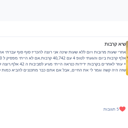
שיא קרבות
+ עוזר לאחרים בקרבות ידידות כנראה הייתי מגיע לסביבו
שזה היה קשה וגמר לי את החיים, אבל אם אתם כבר מתכננים להביא כמות 
כזאת ממליץ על כמה דברים:פלייליסט שיריםלהיות בצ'אט, מעביר את הזמןלי
לילה לפני טובלהוריד רמות למינימום, כמה שיותר קרבות, מתקפה לקרבמכיוו
שהחרישה היא מאוד ארוכה, הייתי ממליץ גם על כיסא נוחבנוסף ציפיה שלכם
להיות:10-15 טבעות לכל הסשן הזה (בסשן שלי הוצאתי 14 טבעות, 2 מהן
מיוחדות)תיבות- פלטינום - 2-3 (הוצאתי 3), זהב וכסף אנא עארף כמה
שיותר.מפתחות זהב וכל דבר אחר שמבחינתי הוא סקאם בציפיה כמה שפחות
5 תגובות
(הוצאתי רק מפתח אחד).אם דמויות מעניין אותכם הוצ
מגן/חרב חלודה (הוצאתי 2 מגנים בשעה הראשונה קצת פוקס)בכל מקרה כא
חומוס/לירן בחירה שלכם עד לחרישה הבאה אם תהיה.אם אשבור שיא להבא 