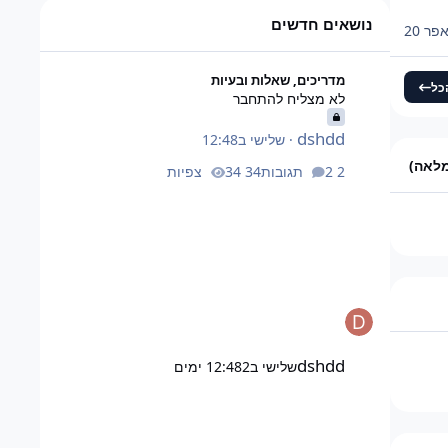
ד על 46,080 אבל זה כמעט
נושאים חדשים
פר 20
לא מצליח להתחבר
מדריכים, שאלות ובעיות
כל
לא מצליח להתחבר
dshdd
·
שלישי ב12:48
מלאה)
2 תגובות
34 צפיות
dshdd
שלישי ב12:48
2 ימים