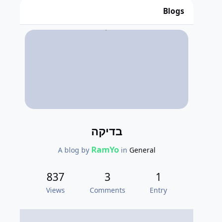
Blogs
בדיקה
RamYo
A blog by
in
General
837
3
1
Views
Comments
Entry