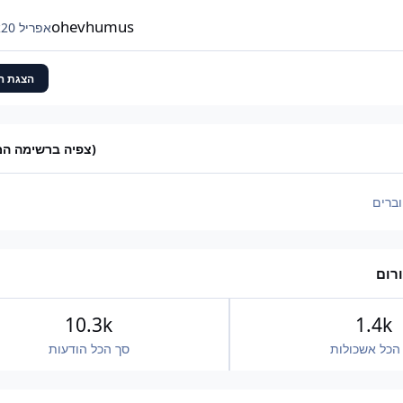
יהיה 42,000. המקסימום הפוטנציאלי שלי כנראה עומ
ולא אפשרי.
ohevhumus
אפריל 20
א
הצגת ה
(צפיה ברשימה ה
ברים
רום
10.3k
1.4k
הכל אשכולות
סך הכל הודעות