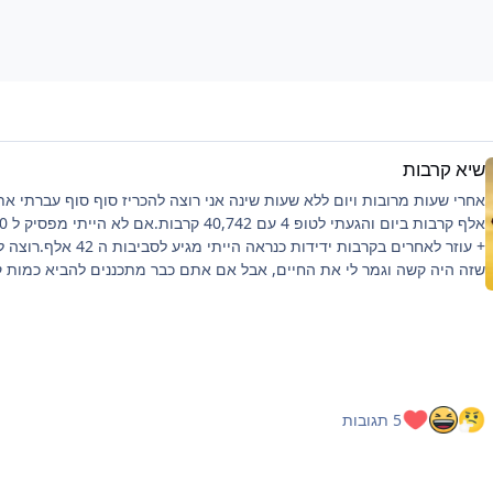
שיא קרבות
+ עוזר לאחרים בקרבות ידידות כנראה הייתי מגיע לסביבו
שזה היה קשה וגמר לי את החיים, אבל אם אתם כבר מתכננים להביא כמות 
כזאת ממליץ על כמה דברים:פלייליסט שיריםלהיות בצ'אט, מעביר את הזמןלי
לילה לפני טובלהוריד רמות למינימום, כמה שיותר קרבות, מתקפה לקרבמכיוו
שהחרישה היא מאוד ארוכה, הייתי ממליץ גם על כיסא נוחבנוסף ציפיה שלכם
להיות:10-15 טבעות לכל הסשן הזה (בסשן שלי הוצאתי 14 טבעות, 2 מהן
מיוחדות)תיבות- פלטינום - 2-3 (הוצאתי 3), זהב וכסף אנא עארף כמה
שיותר.מפתחות זהב וכל דבר אחר שמבחינתי הוא סקאם בציפיה כמה שפחות
5 תגובות
(הוצאתי רק מפתח אחד).אם דמויות מעניין אותכם הוצ
מגן/חרב חלודה (הוצאתי 2 מגנים בשעה הראשונה קצת פוקס)בכל מקרה כא
חומוס/לירן בחירה שלכם עד לחרישה הבאה אם תהיה.אם אשבור שיא להבא 