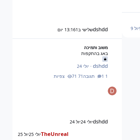
יול 9
dshdd
שלישי ב13:16
1 יום
באג בהתקפות
משוב ותמיכה
באג בהתקפות
dshdd
·
יולי 24
1 תגובה
71 צפיות
dshdd
יולי 24
יול 24
TheUnreal
יולי 25
יול 25