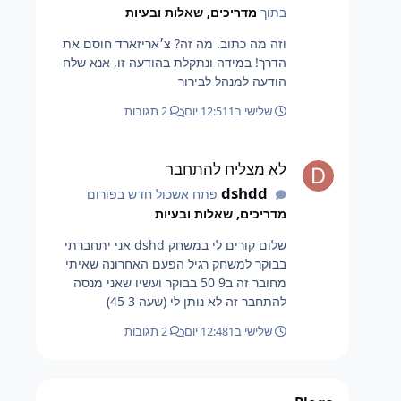
בתוך
מדריכים, שאלות ובעיות
וזה מה כתוב. מה זה? צ׳אריזארד חוסם את
הדרך! במידה ונתקלת בהודעה זו, אנא שלח
הודעה למנהל לבירור
שלישי ב12:51
1 יום
2 תגובות
לא מצליח להתחבר
לא מצליח להתחבר
dshdd
פתח אשכול חדש בפורום
מדריכים, שאלות ובעיות
שלום קורים לי במשחק dshd אני יתחברתי
בבוקר למשחק רגיל הפעם האחרונה שאיתי
מחובר זה ב9 50 בבוקר ועשיו שאני מנסה
להתחבר זה לא נותן לי (שעה 3 45)
שלישי ב12:48
1 יום
2 תגובות