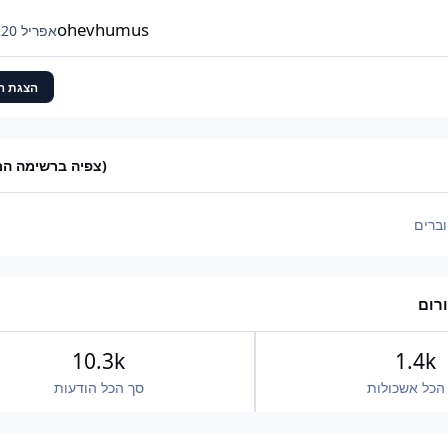
יהיה 42,000. המקסימום הפוטנציאלי שלי כנראה עומ
ולא אפשרי.
ohevhumus
אפריל 20
א
הצגת ה
(צפיה ברשימה ה
ברים
רום
10.3k
1.4k
הכל אשכולות
סך הכל הודעות