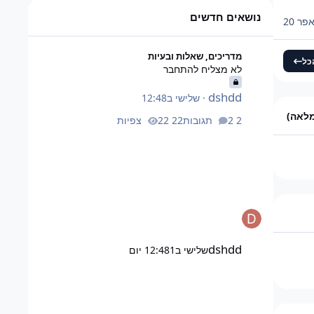
ד על 46,080 אבל זה כמעט
נושאים חדשים
פר 20
לא מצליח להתחבר
מדריכים, שאלות ובעיות
כל
לא מצליח להתחבר
dshdd
·
שלישי ב12:48
מלאה)
2 תגובות
22 צפיות
dshdd
שלישי ב12:48
1 יום