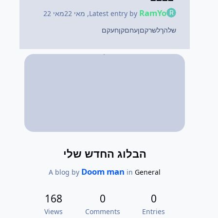
RamYo
Latest entry by
,
מאי 22
מאי 22
שלהךלשרקםןעחםקןחעקם
הבלוג החדש שלי
Doom man
A blog by
in
General
168
0
0
Views
Comments
Entries