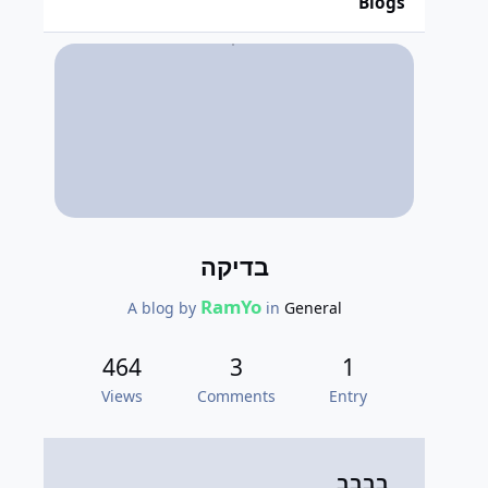
Blogs
בדיקה
RamYo
A blog by
in
General
464
3
1
Views
Comments
Entry
בבבב