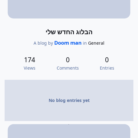
הבלוג החדש שלי
Doom man
A blog by
in
General
174
0
0
Views
Comments
Entries
No blog entries yet