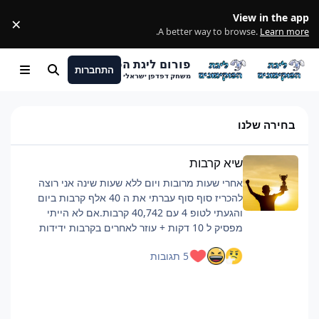
מעבר לתוכן
View in the app
×
ss
.
A better way to browse.
Learn more
פורום ליגת הפוקימונים
התחברות
חיפוש
Menu
משחק דפדפן ישראלי
בחירה שלנו
שיא קרבות
שיא קרבות
אחרי שעות מרובות ויום ללא שעות שינה אני רוצה
להכריז סוף סוף עברתי את ה 40 אלף קרבות ביום
והגעתי לטופ 4 עם 40,742 קרבות.אם לא הייתי
מפסיק ל 10 דקות + עוזר לאחרים בקרבות ידידות
כנראה הייתי מגיע לסביבות ה 42 אלף.רוצה להגיד
5 תגובות
שזה היה קשה וגמר לי את החיים, אבל אם אתם כבר
מתכננים להביא כמות קרבות כזאת ממליץ על כמה
דברים:פלייליסט שיריםלהיות בצ'אט, מעביר את
הזמןלישון לילה לפני טובלהוריד רמות למינימום, כמה
שיותר קרבות, מתקפה לקרבמכיוון שהחרישה היא