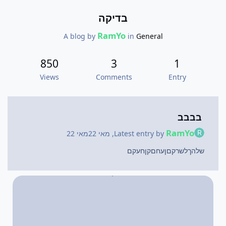
בדיקה
RamYo
A blog by
in
General
850
3
1
Views
Comments
Entry
בבבב
RamYo
Latest entry by
,
מאי 22
מאי 22
שלהךלשרקםןעחםקןחעקם