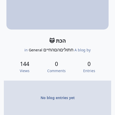
הכת 🐱
חתוליםהםהחיים
General
in
A blog by
144
0
0
Views
Comments
Entries
No blog entries yet