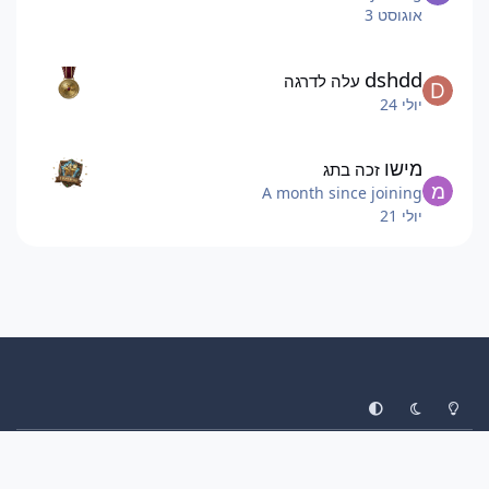
אוגוסט 3
dshdd
עלה לדרגה
יולי 24
מישו
זכה בתג
A month since joining
יולי 21
System Preference
Dark Mode
Light Mode
עיצוב
יצירת קשר
עוגיות
ליגת הפוקימונים
Invision Community
Powered by