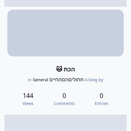
הכת 🐱
חתוליםהםהחיים
General
in
A blog by
144
0
0
Views
Comments
Entries