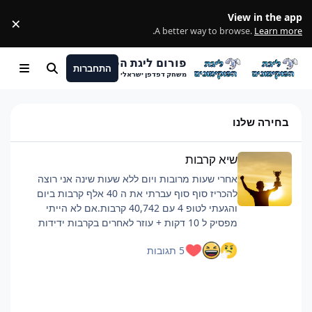
מעבר לתוכן
View in the app
×
ss
.
A better way to browse.
Learn more
פורום ליגת הפוקימונים
התחברות
חיפוש
Menu
משחק דפדפן ישראלי
בחירה שלנו
שיא קרבות
שיא קרבות
אחרי שעות מרובות ויום ללא שעות שינה אני רוצה
להכריז סוף סוף עברתי את ה 40 אלף קרבות ביום
והגעתי לטופ 4 עם 40,742 קרבות.אם לא הייתי
מפסיק ל 10 דקות + עוזר לאחרים בקרבות ידידות
כנראה הייתי מגיע לסביבות ה 42 אלף.רוצה להגיד
5 תגובות
שזה היה קשה וגמר לי את החיים, אבל אם אתם כבר
מתכננים להביא כמות קרבות כזאת ממליץ על כמה
דברים:פלייליסט שיריםלהיות בצ'אט, מעביר את
הזמןלישון לילה לפני טובלהוריד רמות למינימום, כמה
שיותר קרבות, מתקפה לקרבמכיוון שהחרישה היא