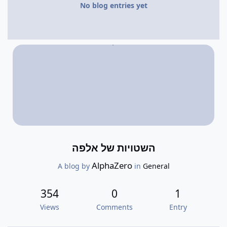
No blog entries yet
השטויות של אלפה
AlphaZero
A blog by
in
General
354
0
1
Views
Comments
Entry