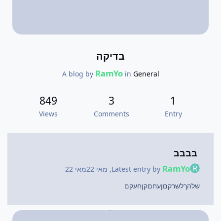
בדיקה
RamYo
A blog by
in
General
849
3
1
Views
Comments
Entry
בבבב
RamYo
Latest entry by
,
מאי 22
מאי 22
שלהךלשרקםןעחםקןחעקם