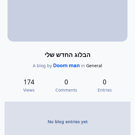
הבלוג החדש שלי
Doom man
A blog by
in
General
174
0
0
Views
Comments
Entries
No blog entries yet