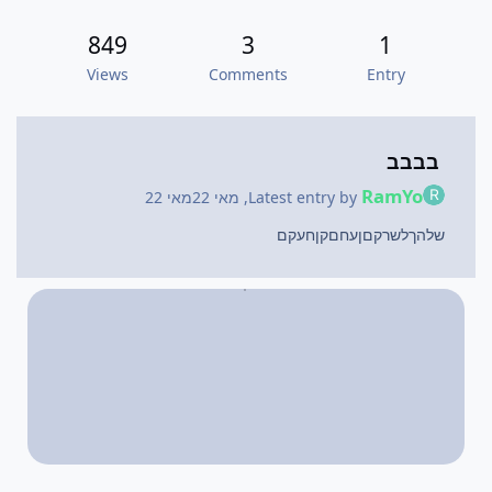
849
3
1
Views
Comments
Entry
בבבב
RamYo
Latest entry by
,
מאי 22
מאי 22
שלהךלשרקםןעחםקןחעקם