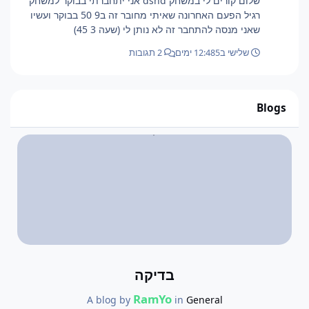
שלום קורים לי במשחק dshd אני יתחברתי בבוקר למשחק
רגיל הפעם האחרונה שאיתי מחובר זה ב9 50 בבוקר ועשיו
שאני מנסה להתחבר זה לא נותן לי (שעה 3 45)
שלישי ב12:48
5 ימים
2 תגובות
Blogs
בדיקה
RamYo
A blog by
in
General