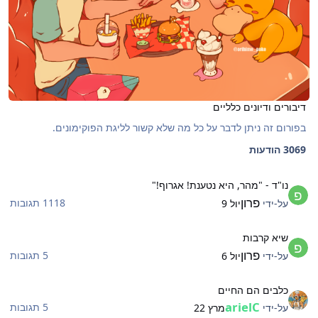
דיבורים ודיונים כלליים
בפורום זה ניתן לדבר על כל מה שלא קשור לליגת הפוקימונים.
3069 הודעות
ו"ד - "מהר, היא נטענת! אגרוף!"
נו"ד - "מהר, היא נטענת! אגרוף!"
פרון
1118 תגובות
על-ידי
יול 9
יא קרבות
שיא קרבות
פרון
5 תגובות
על-ידי
יול 6
לבים הם החיים
כלבים הם החיים
arielC
5 תגובות
על-ידי
מרץ 22