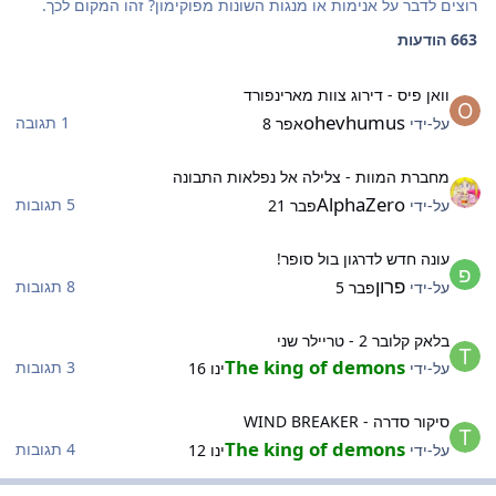
רוצים לדבר על אנימות או מנגות השונות מפוקימון? זהו המקום לכך.
663 הודעות
ואן פיס - דירוג צוות מארינפורד
וואן פיס - דירוג צוות מארינפורד
ohevhumus
1 תגובה
על-ידי
אפר 8
חברת המוות - צלילה אל נפלאות התבונה
מחברת המוות - צלילה אל נפלאות התבונה
AlphaZero
5 תגובות
על-ידי
פבר 21
ונה חדש לדרגון בול סופר!
עונה חדש לדרגון בול סופר!
פרון
8 תגובות
על-ידי
פבר 5
לאק קלובר 2 - טריילר שני
בלאק קלובר 2 - טריילר שני
The king of demons
3 תגובות
על-ידי
ינו 16
יקור סדרה - WIND BREAKER
סיקור סדרה - WIND BREAKER
The king of demons
4 תגובות
על-ידי
ינו 12
רפיקה, ציור ואומנות