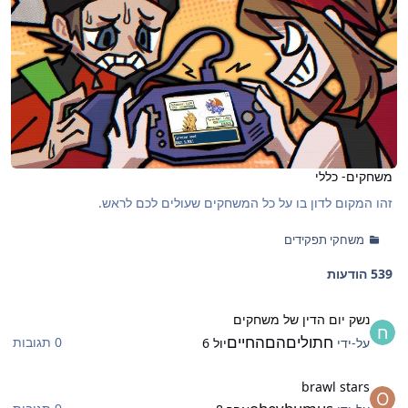
משחקים- כללי
זהו המקום לדון בו על כל המשחקים שעולים לכם לראש.
משחקי תפקידים
539 הודעות
שק יום הדין של משחקים
נשק יום הדין של משחקים
חתוליםהםהחיים
0 תגובות
על-ידי
יול 6
brawl star
brawl stars