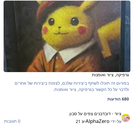
גרפיקה, ציור ואומנות
גרפיקה, ציור ואומנות
בפורום זה תוכלו לשתף ביצירות שלכם, לצפות ביצירות של אחרים
ולדבר על כל הקשור בגרפיקה, ציור ואומנות.
680 הודעות
יור - דובדבנים צפים על סבון
ציור - דובדבנים צפים על סבון
AlphaZero
0 תגובות
על-ידי
יונ 21
Fantastic 4 Vs Galactu