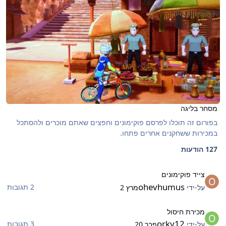
מסחר בליגה
בפורום זה תוכלו לפרסם פוקימונים וחפצים שאתם מוכרים ולהסתכל
במכירות ששחקנים אחרים פתחו.
127 הודעות
ייד פוקימונים
צייד פוקימונים
ohevhumus
2 תגובות
על-ידי
מרץ 2
כירת חיסול
מכירת חיסול
orky12
3 תגובות
על-ידי
פבר 20