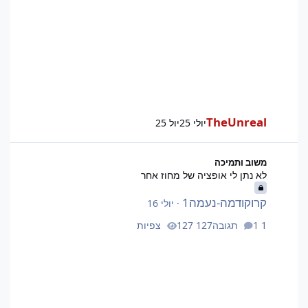
TheUnreal
יולי 25
יול 25
לא נתן לי אופציה של מחוז אחר
משוב ותמיכה
לא נתן לי אופציה של מחוז אחר
קרוקודמה-נעמה1
·
יולי 16
1 תגובה
127 צפיות