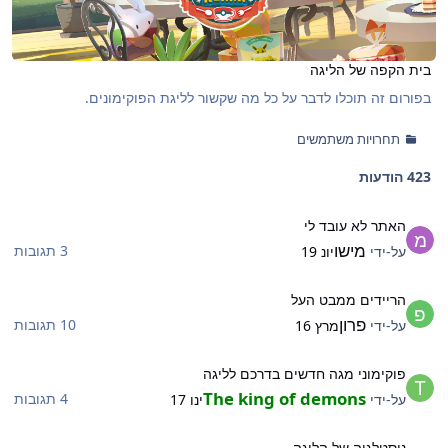
בית הקפה של הליגה
בפורום זה תוכלו לדבר על כל מה שקשור לליגת הפוקימונים.
תחרויות משתמשים
423 הודעות
אתר לא עובד לי
האתר לא עובד לי
מישו
3 תגובות
על-ידי
יונ 19
ריידים ממבט העל
הריידים ממבט העל
פרון
10 תגובות
על-ידי
מרץ 16
וקימוני מגה חדשים בדרכם לליגה
פוקימוני מגה חדשים בדרכם לליגה
The king of demons
4 תגובות
על-ידי
ינו 17
וסטלגיה של הליגה
נוסטלגיה של הליגה