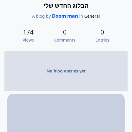
הבלוג החדש שלי
Doom man
A blog by
in
General
174
0
0
Views
Comments
Entries
No blog entries yet