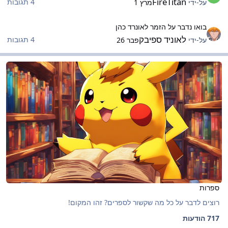
FireTitan
4 תגובות
על-ידי
מרץ 1
ואו נדבר על הזמר לאונרד כהן
בואו נדבר על הזמר לאונרד כהן
לאוניד ספיבק
4 תגובות
על-ידי
פבר 26
פרות
ספרות
ספרות
רוצים לדבר על כל מה שקשור לספרים? זהו המקום!
717 הודעות