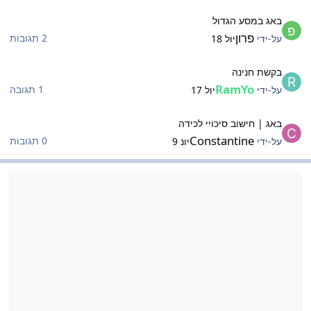
אג במסע הגדול
באג במסע הגדול
פרון
2 תגובות
על-ידי
יול 18
קשת חנינה
בקשת חנינה
RamYo
1 תגובה
על-ידי
יול 17
אג | חישוב סיכויי לכידה
באג | חישוב סיכויי לכידה
Constantine
0 תגובות
על-ידי
יונ 9
צעות ורעיונות
הצעות ורעיונות