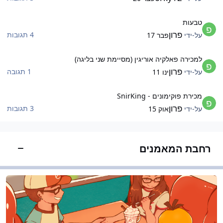
בעות
טבעות
פרון
4 תגובות
על-ידי
פבר 17
מכירה פאלקיה אוריגין (מסיימת שני בליגה)
למכירה פאלקיה אוריגין (מסיימת שני בליגה)
פרון
1 תגובה
על-ידי
ינו 11
כירת פוקימונים - SnirKing
מכירת פוקימונים - SnirKing
פרון
3 תגובות
על-ידי
אוק 15
רחבת המאמנים
הצג/הס
יבורים ודיונים כלליים
דיבורים ודיונים כלליים