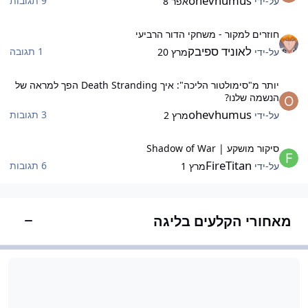
ohevhumus
9 תגובות
על-ידי
אפר 8
וזרים למקור - משחקי הדור הרביעי
חוזרים למקור - משחקי הדור הרביעי
לאוניד ספיבק
1 תגובה
על-ידי
מרץ 20
ותר מ"סימולטור הליכה": איך Death Stranding הפך למראה של הנשמה שלנו?
יותר מ"סימולטור הליכה": איך Death Stranding הפך למראה של
הנשמה שלנו?
ohevhumus
3 תגובות
על-ידי
מרץ 2
יקור מושקע | Shadow of War
סיקור מושקע | Shadow of War
FireTitan
6 תגובות
על-ידי
מרץ 1
מאחורי הקלעים בליגה
הצג/הס
שוב ותמיכה
משוב ותמיכה