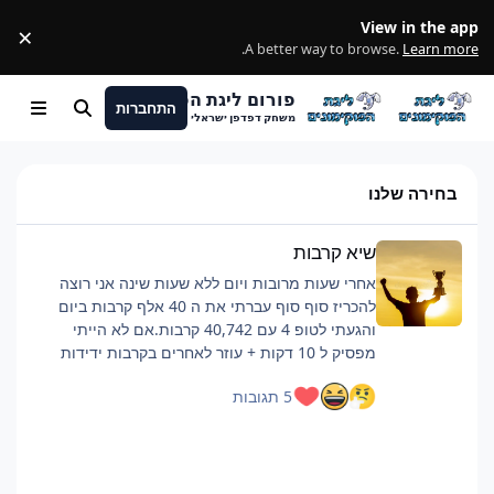
מעבר לתוכן
View in the app
×
ss
.
A better way to browse.
Learn more
פורום ליגת הפוקימונים
התחברות
חיפוש
Menu
משחק דפדפן ישראלי
בחירה שלנו
שיא קרבות
שיא קרבות
אחרי שעות מרובות ויום ללא שעות שינה אני רוצה
להכריז סוף סוף עברתי את ה 40 אלף קרבות ביום
והגעתי לטופ 4 עם 40,742 קרבות.אם לא הייתי
מפסיק ל 10 דקות + עוזר לאחרים בקרבות ידידות
כנראה הייתי מגיע לסביבות ה 42 אלף.רוצה להגיד
5 תגובות
שזה היה קשה וגמר לי את החיים, אבל אם אתם כבר
מתכננים להביא כמות קרבות כזאת ממליץ על כמה
דברים:פלייליסט שיריםלהיות בצ'אט, מעביר את
הזמןלישון לילה לפני טובלהוריד רמות למינימום, כמה
שיותר קרבות, מתקפה לקרבמכיוון שהחרישה היא