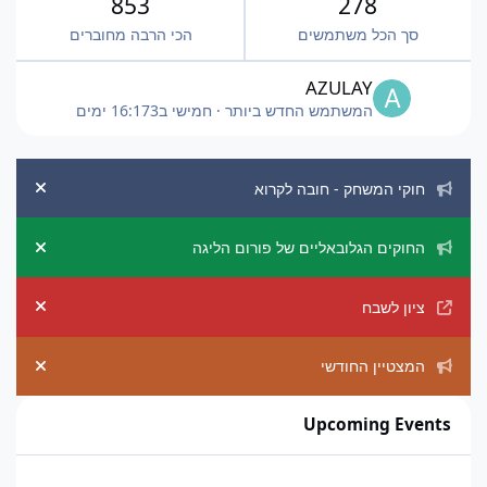
853
278
סך הכל משתמשים
הכי הרבה מחוברים
AZULAY
המשתמש החדש ביותר
·
חמישי ב16:17
3 ימים
הכרזות מערכת
חוקי המשחק - חובה לקרוא
ement
החוקים הגלובאליים של פורום הליגה
ement
ציון לשבח
ement
המצטיין החודשי
ement
Upcoming Events