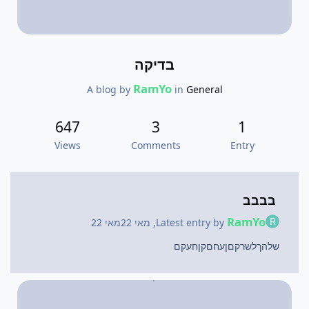
בדיקה
RamYo
A blog by
in
General
647
3
1
Views
Comments
Entry
בבבב
RamYo
Latest entry by
,
מאי 22
מאי 22
שלהךלשרקםןעחםקןחעקם