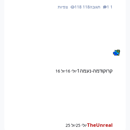
1 תגובה
118 צפיות
קרוקודמה-נעמה1
יולי 16
יול 16
TheUnreal
יולי 25
יול 25