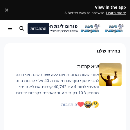
מעבר לתוכן
View in the app
×
ss
.
A better way to browse.
Learn more
פורום ליגת הפוקימונים
התחברות
חיפוש
Menu
משחק דפדפן ישראלי
בחירה שלנו
שיא קרבות
שיא קרבות
אחרי שעות מרובות ויום ללא שעות שינה אני רוצה
להכריז סוף סוף עברתי את ה 40 אלף קרבות ביום
והגעתי לטופ 4 עם 40,742 קרבות.אם לא הייתי
מפסיק ל 10 דקות + עוזר לאחרים בקרבות ידידות
כנראה הייתי מגיע לסביבות ה 42 אלף.רוצה להגיד
5 תגובות
שזה היה קשה וגמר לי את החיים, אבל אם אתם כבר
מתכננים להביא כמות קרבות כזאת ממליץ על כמה
דברים:פלייליסט שיריםלהיות בצ'אט, מעביר את
הזמןלישון לילה לפני טובלהוריד רמות למינימום, כמה
שיותר קרבות, מתקפה לקרבמכיוון שהחרישה היא