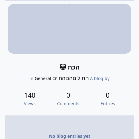
הכת 🐱
חתוליםהםהחיים
General
in
A blog by
140
0
0
Views
Comments
Entries
No blog entries yet