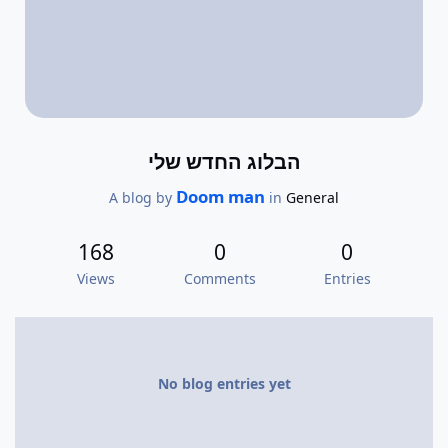
הבלוג החדש שלי
Doom man
A blog by
in
General
168
0
0
Views
Comments
Entries
No blog entries yet