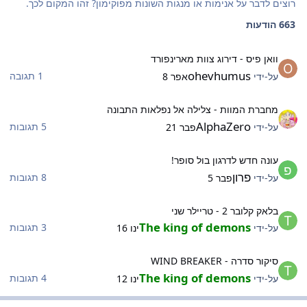
רוצים לדבר על אנימות או מנגות השונות מפוקימון? זהו המקום לכך.
663 הודעות
ואן פיס - דירוג צוות מארינפורד
וואן פיס - דירוג צוות מארינפורד
ohevhumus
1 תגובה
על-ידי
אפר 8
חברת המוות - צלילה אל נפלאות התבונה
מחברת המוות - צלילה אל נפלאות התבונה
AlphaZero
5 תגובות
על-ידי
פבר 21
ונה חדש לדרגון בול סופר!
עונה חדש לדרגון בול סופר!
פרון
8 תגובות
על-ידי
פבר 5
לאק קלובר 2 - טריילר שני
בלאק קלובר 2 - טריילר שני
The king of demons
3 תגובות
על-ידי
ינו 16
יקור סדרה - WIND BREAKER
סיקור סדרה - WIND BREAKER
The king of demons
4 תגובות
על-ידי
ינו 12
רפיקה, ציור ואומנות