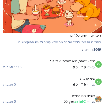
דיבורים ודיונים כלליים
בפורום זה ניתן לדבר על כל מה שלא קשור לליגת הפוקימונים.
3069 הודעות
ו"ד - "מהר, היא נטענת! אגרוף!"
נו"ד - "מהר, היא נטענת! אגרוף!"
פרון
1118 תגובות
על-ידי
יול 9
יא קרבות
שיא קרבות
פרון
5 תגובות
על-ידי
יול 6
לבים הם החיים
כלבים הם החיים
arielC
5 תגובות
על-ידי
מרץ 22