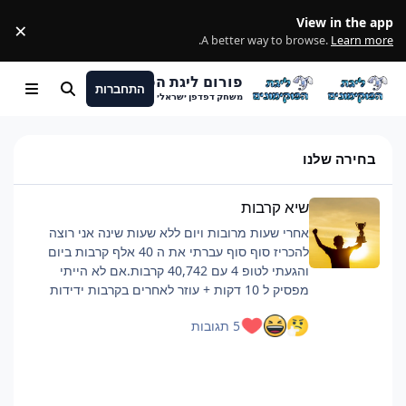
מעבר לתוכן
View in the app
×
ss
.
A better way to browse.
Learn more
פורום ליגת הפוקימונים
התחברות
חיפוש
Menu
משחק דפדפן ישראלי
בחירה שלנו
שיא קרבות
שיא קרבות
אחרי שעות מרובות ויום ללא שעות שינה אני רוצה
להכריז סוף סוף עברתי את ה 40 אלף קרבות ביום
והגעתי לטופ 4 עם 40,742 קרבות.אם לא הייתי
מפסיק ל 10 דקות + עוזר לאחרים בקרבות ידידות
כנראה הייתי מגיע לסביבות ה 42 אלף.רוצה להגיד
5 תגובות
שזה היה קשה וגמר לי את החיים, אבל אם אתם כבר
מתכננים להביא כמות קרבות כזאת ממליץ על כמה
דברים:פלייליסט שיריםלהיות בצ'אט, מעביר את
הזמןלישון לילה לפני טובלהוריד רמות למינימום, כמה
שיותר קרבות, מתקפה לקרבמכיוון שהחרישה היא