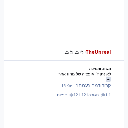
TheUnreal
יולי 25
יול 25
לא נתן לי אופציה של מחוז אחר
משוב ותמיכה
לא נתן לי אופציה של מחוז אחר
קרוקודמה-נעמה1
·
יולי 16
1 תגובה
121 צפיות