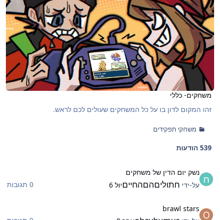
משחקים- כללי
זהו המקום לדון בו על כל המשחקים שעולים לכם לראש.
משחקי תפקידים
539 הודעות
שק יום הדין של משחקים
נשק יום הדין של משחקים
חתוליםהםהחיים
0 תגובות
על-ידי
יול 6
brawl star
brawl stars