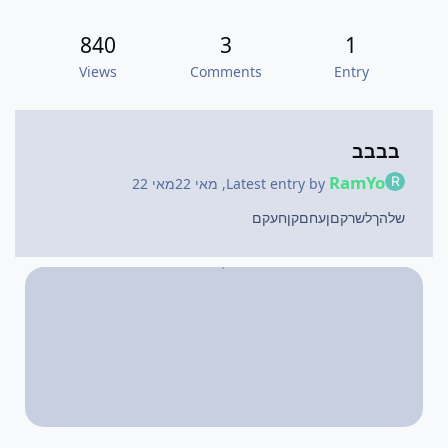
840
3
1
Views
Comments
Entry
בבבב
RamYo
Latest entry by
,
מאי 22
מאי 22
שלהךלשרקםןעחםקןחעקם