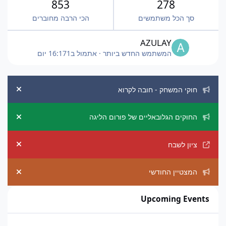
853
278
סך הכל משתמשים
הכי הרבה מחוברים
AZULAY
המשתמש החדש ביותר
·
אתמול ב16:17
1 יום
הכרזות מערכת
חוקי המשחק - חובה לקרוא
ement
החוקים הגלובאליים של פורום הליגה
ement
ציון לשבח
ement
המצטיין החודשי
ement
Upcoming Events