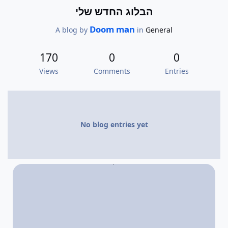
הבלוג החדש שלי
Doom man
A blog by
in
General
170
0
0
Views
Comments
Entries
No blog entries yet