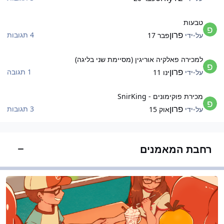
בעות
טבעות
פרון
4 תגובות
על-ידי
פבר 17
מכירה פאלקיה אוריגין (מסיימת שני בליגה)
למכירה פאלקיה אוריגין (מסיימת שני בליגה)
פרון
1 תגובה
על-ידי
ינו 11
כירת פוקימונים - SnirKing
מכירת פוקימונים - SnirKing
פרון
3 תגובות
על-ידי
אוק 15
רחבת המאמנים
הצג/הס
יבורים ודיונים כלליים
דיבורים ודיונים כלליים