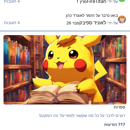
FireTitan
4 תגובות
על-ידי
מרץ 1
ואו נדבר על הזמר לאונרד כהן
בואו נדבר על הזמר לאונרד כהן
לאוניד ספיבק
4 תגובות
על-ידי
פבר 26
פרות
ספרות
ספרות
רוצים לדבר על כל מה שקשור לספרים? זהו המקום!
717 הודעות