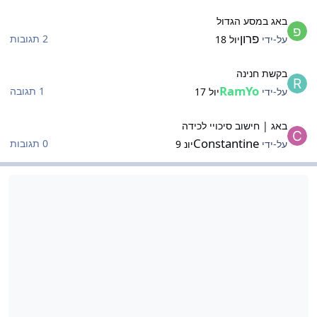
אג במסע הגדול
באג במסע הגדול
פרון
2 תגובות
על-ידי
יול 18
קשת חנינה
בקשת חנינה
RamYo
1 תגובה
על-ידי
יול 17
אג | חישוב סיכויי לכידה
באג | חישוב סיכויי לכידה
Constantine
0 תגובות
על-ידי
יונ 9
צעות ורעיונות
הצעות ורעיונות