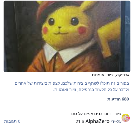
גרפיקה, ציור ואומנות
גרפיקה, ציור ואומנות
בפורום זה תוכלו לשתף ביצירות שלכם, לצפות ביצירות של אחרים
ולדבר על כל הקשור בגרפיקה, ציור ואומנות.
680 הודעות
יור - דובדבנים צפים על סבון
ציור - דובדבנים צפים על סבון
AlphaZero
0 תגובות
על-ידי
יונ 21
Fantastic 4 Vs Galactu