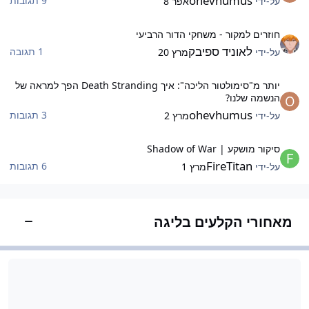
ohevhumus
9 תגובות
על-ידי
אפר 8
וזרים למקור - משחקי הדור הרביעי
חוזרים למקור - משחקי הדור הרביעי
לאוניד ספיבק
1 תגובה
על-ידי
מרץ 20
ותר מ"סימולטור הליכה": איך Death Stranding הפך למראה של הנשמה שלנו?
יותר מ"סימולטור הליכה": איך Death Stranding הפך למראה של
הנשמה שלנו?
ohevhumus
3 תגובות
על-ידי
מרץ 2
יקור מושקע | Shadow of War
סיקור מושקע | Shadow of War
FireTitan
6 תגובות
על-ידי
מרץ 1
מאחורי הקלעים בליגה
הצג/הס
שוב ותמיכה
משוב ותמיכה