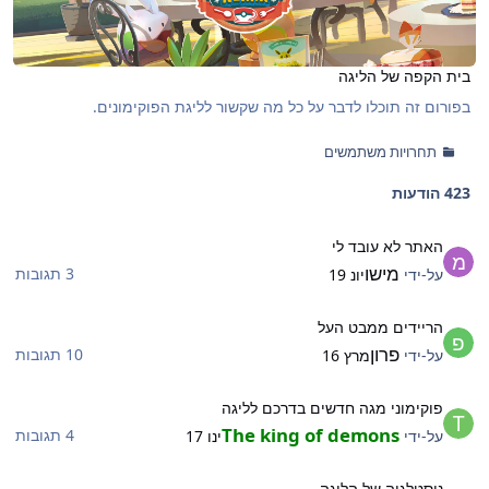
בית הקפה של הליגה
בפורום זה תוכלו לדבר על כל מה שקשור לליגת הפוקימונים.
תחרויות משתמשים
423 הודעות
אתר לא עובד לי
האתר לא עובד לי
מישו
3 תגובות
על-ידי
יונ 19
ריידים ממבט העל
הריידים ממבט העל
פרון
10 תגובות
על-ידי
מרץ 16
וקימוני מגה חדשים בדרכם לליגה
פוקימוני מגה חדשים בדרכם לליגה
The king of demons
4 תגובות
על-ידי
ינו 17
וסטלגיה של הליגה
נוסטלגיה של הליגה