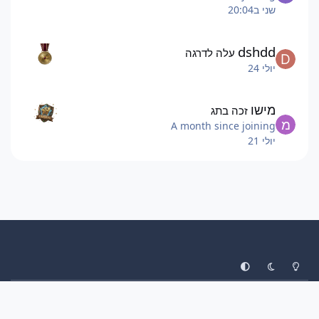
שני ב20:04
dshdd
עלה לדרגה
יולי 24
מישו
זכה בתג
A month since joining
יולי 21
System Preference
Dark Mode
Light Mode
עיצוב
יצירת קשר
עוגיות
ליגת הפוקימונים
Invision Community
Powered by