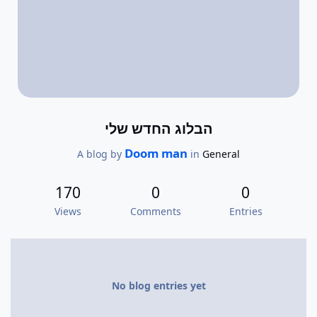
הבלוג החדש שלי
Doom man
A blog by
in
General
170
0
0
Views
Comments
Entries
No blog entries yet