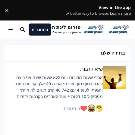
מעבר לתוכן
View in the app
×
ss
.
A better way to browse.
Learn more
פורום ליגת הפוקימונים
התחברות
חיפוש
Menu
משחק דפדפן ישראלי
בחירה שלנו
שיא קרבות
שיא קרבות
אחרי שעות מרובות ויום ללא שעות שינה אני רוצה
להכריז סוף סוף עברתי את ה 40 אלף קרבות ביום
והגעתי לטופ 4 עם 40,742 קרבות.אם לא הייתי
מפסיק ל 10 דקות + עוזר לאחרים בקרבות ידידות
כנראה הייתי מגיע לסביבות ה 42 אלף.רוצה להגיד
5 תגובות
שזה היה קשה וגמר לי את החיים, אבל אם אתם כבר
מתכננים להביא כמות קרבות כזאת ממליץ על כמה
דברים:פלייליסט שיריםלהיות בצ'אט, מעביר את
הזמןלישון לילה לפני טובלהוריד רמות למינימום, כמה
שיותר קרבות, מתקפה לקרבמכיוון שהחרישה היא