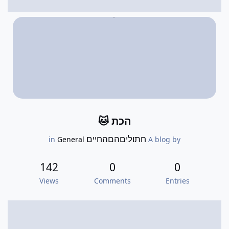
הכת 🐱
חתוליםהםהחיים
General
in
A blog by
142
0
0
Views
Comments
Entries