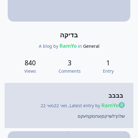
בדיקה
RamYo
A blog by
in
General
840
3
1
Views
Comments
Entry
בבבב
RamYo
Latest entry by
,
מאי 22
מאי 22
שלהךלשרקםןעחםקןחעקם