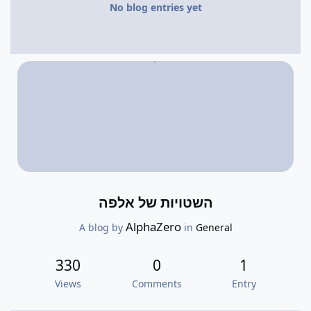
No blog entries yet
השטויות של אלפה
AlphaZero
A blog by
in
General
330
0
1
Views
Comments
Entry