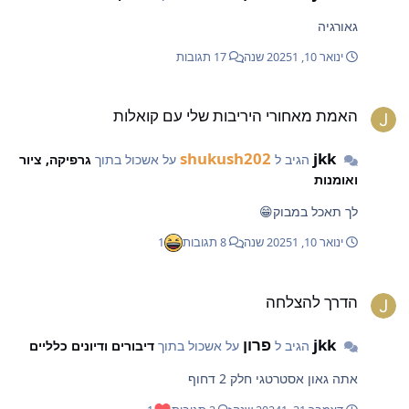
גאורגיה
ינואר 10, 2025
1 שנה
17 תגובות
אמת מאחורי היריבות שלי עם קואלות
האמת מאחורי היריבות שלי עם קואלות
shukush202
jkk
הגיב ל
על אשכול בתוך
גרפיקה, ציור
ואומנות
לך תאכל במבוק😁
ינואר 10, 2025
1 שנה
8 תגובות
1
דרך להצלחה
הדרך להצלחה
jkk
פרון
הגיב ל
על אשכול בתוך
דיבורים ודיונים כלליים
אתה גאון אסטרטגי חלק 2 דחוף