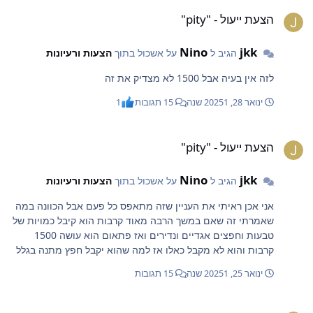
צעת ייעול - "pity"
הצעת ייעול - "pity"
Nino
jkk
הגיב ל
על אשכול בתוך
הצעות ורעיונות
לזה אין בעיה אבל 1500 לא מצדיק את זה
ינואר 28, 2025
1 שנה
15 תגובות
1
צעת ייעול - "pity"
הצעת ייעול - "pity"
Nino
jkk
הגיב ל
על אשכול בתוך
הצעות ורעיונות
אני אכן ראיתי את העניין שזה מתאפס כל פעם אבל הכוונה במה
שאמרתי זה שאם במשך הרבה מאוד קרבות הוא קיבל כמויות של
טבעות וחפצים אגדיים ונדירים ואז פתאום הוא עושה 1500
קרבות והוא לא מקבל כאלו אז למה שהוא יקבל חפץ מתנה בגלל
שב1500 בודדים מתוך כל הקרבות שהוא עשה הוא לא קיבל
ינואר 25, 2025
1 שנה
15 תגובות
למרות שלפני זה הוא קיבל כמויות אין שום סיבה לזה
צעת ייעול - "pity"