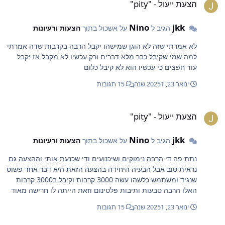
הצעת ייעול - "pity"
Nino
jkk
הגיב ל
על אשכול בתוך
הצעות ורעיונות
לא אמרתי שזה לא הוגן שמישהו יקבל הרבה בקרבות שדה אמרתי
למה שמי שקיבל כבר מלא דברים ורק עכשיו לא מקבל אז יקבל
עוד חפצים כי עכשיו הוא לא קיבל כלום
ינואר 23, 2025
1 שנה
15 תגובות
צעת ייעול - "pity"
הצעת ייעול - "pity"
Nino
jkk
הגיב ל
על אשכול בתוך
הצעות ורעיונות
נתת פה די הרבה נימוקים ושיכנועים ודי שכנעת אותי וההצעה גם
נראית טוב אבל הבעיה היחידה בהצעה הזאת היא דבר אחד פשוט
שנגיד ומשתמש כלשהו עשה 3000 קרבות וקיבל ב3000 קרבות
האלו הרבה טבעות ותיבות פלטינום וזאת הייתה לו חרישה מאוד
רווחית ואז הוא עושה עוד 1500 קרבות ולא קיבל כלום אז זה
ינואר 23, 2025
1 שנה
15 תגובות
הגיוני שהוא לא קיבל כלום כי ב3000 קרבות הקודמים הוא קיבל
המון ואז ברגע שהמערכת נותנת לו חפץ רנדומלי נדיר על זה שהוא