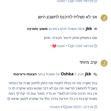
פברואר 9
פבר 9
1 תגובה
ני לא מצליח להיכנס לחשבון הישן
אני לא מצליח להיכנס לחשבון הישן
jkk
פתח אשכול חדש בפורום
משוב ותמיכה
שם במשחק:מחק תיאור הבעיה: מחק
פברואר 9
פבר 9
1 תגובה
1
רב מיוחד
קרב מיוחד
Oshka
jkk
הגיב ל
על אשכול בתוך
הצעות ורעיונות
בכל מקרה מה זה בכלל לפנות את הזמן ללחוץ שניה על כפתור
בשביל להמשיך חרישה וזה גם לא דבר שהוא נפוץ שיקרה לך כי
אין כזה הרבה סיכויים לאגדי או נדיר מאוד וגם זה יקח לך כמה
מאות קרבות בין כל הודעה בדרך כלל עד שתגיע למצב שיצא לך
אגדי או נדיר מאוד ולגבי מה שכתבת לפני זה אלפא לגבי
מרץ 23, 2025
1 שנה
9 תגובות
הרמאויות למה שכתוב אפשר לבטל את זה אנחנו אמורים להיות