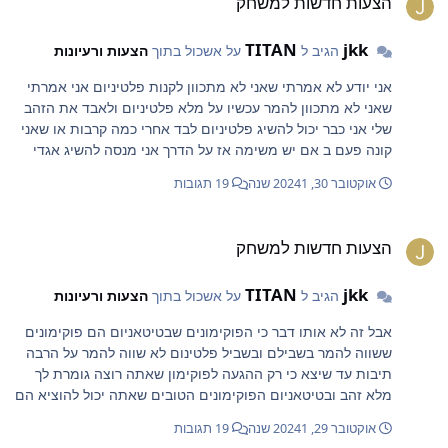
הצעות חדשות למשחק
TITAN
jkk
הגיב ל
על אשכול בתוך
הצעות ורעיונות
אני יודע לא אמרתי שאני לא מתכוון לקנות פלטיניום אני אמרתי
שאני לא מתכוון להמר עכשיו על מלא פלטיניום ולאבד את הזהב
שלי אני כבר יכול להשיג פלטיניום לבד אחרי כמה קרבות או שאני
קונה פעם ב אם יש משימה אז על הדרך אני מנסה להשיג אגדי
טוב
אוקטובר 30, 2024
1 שנה
19 תגובות
צעות חדשות למשחק
הצעות חדשות למשחק
TITAN
jkk
הגיב ל
על אשכול בתוך
הצעות ורעיונות
אבל זה לא אותו דבר כי הפוקימונים שבטיטאניום הם פוקימונים
ששווה להמר בשבילם ובשביל פלטינום לא שווה להמר על הרבה
תיבות עד שיצא כי רק ההגעה לפוקימון שאתה רוצה גומרת לך
מלא זהב ובטיטאניום הפוקימונים הטובים שאתה יכול להוציא הם
ממש טובים וגם אם לא יצא לך משהו טוב אז מתישהו יהיה לך
אוקטובר 29, 2024
1 שנה
19 תגובות
בסוחרים מישהו להחליף עליו ובסוחרים רק לעיתים רחוקות יש