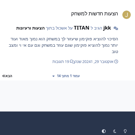
באגדיים את מה שאתה רוצה
צעות חדשות למשחק
הצעות חדשות למשחק
TITAN
jkk
הגיב ל
על אשכול בתוך
הצעות ורעיונות
הסיכוי להוציא פוקימון שיעזור לך במשחק הוא נמוך מאוד ועוד
יותר נמוך להוציא פוקימון שגם עוזר במשחק וגם עם אי וי ומצב
טוב
אוקטובר 29, 2024
1 שנה
19 תגובות
עמ
עמוד 1 מתוך 14
הבא
System Preference
Dark Mode
Light Mode