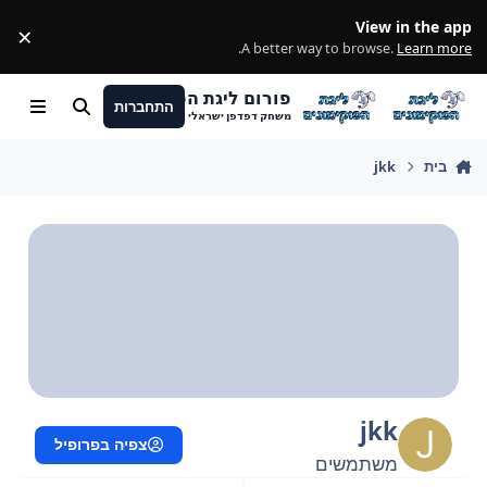
מעבר לתוכן
View in the app
×
ss
.
A better way to browse.
Learn more
פורום ליגת הפוקימונים
התחברות
חיפוש
Menu
משחק דפדפן ישראלי
בית
jkk
jkk
צפיה בפרופיל
משתמשים