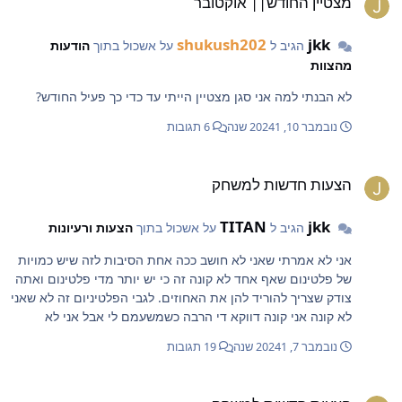
מצטיין החודש|| אוקטובר
shukush202
jkk
הגיב ל
על אשכול בתוך
הודעות
מהצוות
לא הבנתי למה אני סגן מצטיין הייתי עד כדי כך פעיל החודש?
נובמבר 10, 2024
1 שנה
6 תגובות
צעות חדשות למשחק
הצעות חדשות למשחק
TITAN
jkk
הגיב ל
על אשכול בתוך
הצעות ורעיונות
אני לא אמרתי שאני לא חושב ככה אחת הסיבות לזה שיש כמויות
של פלטינום שאף אחד לא קונה זה כי יש יותר מדי פלטינום ואתה
צודק שצריך להוריד להן את האחוזים. לגבי הפלטיניום זה לא שאני
לא קונה אני קונה דווקא די הרבה כשמשעמם לי אבל אני לא
מתכוון לקנות 20 פלטיניום בשביל התקווה שיצא לי משהו טוב אני
נובמבר 7, 2024
1 שנה
19 תגובות
קונה פעם ב ואם אני רוצה לקנות עוד אז אני קונה
צעות חדשות למשחק