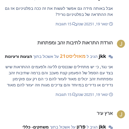
אבל באותה מידה גם אפשר לעשות את זה ככה בפלטיניום אז גם
את ההתראה של בפלטיניום נוריד?
ינואר 19, 2025
1 שנה
15 תגובות
ורדת התראות לתיבות זהב ומפתחות
הורדת התראות לתיבות זהב ומפתחות
jkk
מאזליסט21
הגיב ל
על אשכול בתוך
הצעות ורעיונות
אני נגד, כי יש מתחילים שנכנסים לליגה ולפעמים ההתראות שיש
בצד עם הסמל של הפעמון קצת מעכב והם ברמה שתיבות זהב
ומפתחות זהב יכולים מאוד לעזור להם כי הם רק עם פוקימון
נדירים או נדירים במיוחד והם צריכים מגות וזה יעזור להם מאוד
בתיבת התראות על החפצים האלו ובכל מקרה כמו שאמר לפני
ינואר 19, 2025
1 שנה
15 תגובות
גילעד: התיבה של ההתראות לא עוצרת בכלום את החרישה זה
שנייה של עצירה ולחיצה וממשיכים החרישה ולפעמים זה גם כיף
רץ עיר
שיש לך פתאום איזה משהו מיוחד גם אם זה סתם תיבת זהב או
ארץ עיר
מפתח זהב. תודה רבה
jkk
פרון
הגיב ל
על אשכול בתוך
משחקים- כללי