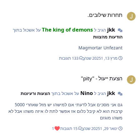
נגד הרמאויות אתה לא אמור להגיד לאנשים איך הם יכולים לבטל
חרות שילובים.
את זה בשביל הבוט
תחרות שילובים.
The king of demons
jkk
הגיב ל
על אשכול בתוך
הודעות מהצוות
Magmortar Unfezant
מרץ 13, 2025
1 שנה
133 תגובות
צעת ייעול - "pity"
הצעת ייעול - "pity"
Nino
jkk
הגיב ל
על אשכול בתוך
הצעות ורעיונות
גם אני מסכים אבל לדעתי אם למישהו יש מזל שאחרי 5000
קרבות הוא לא קיבל כלום אז אפשר לתת לו איזה משהו אבל לא
משהו מוגזם
ינואר 29, 2025
1 שנה
15 תגובות
1