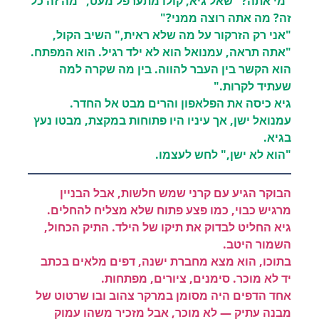
"מי אתה?" שאל גיא, קולו מתערפל מעט, "מה זה כל
זה? מה אתה רוצה ממני?"
"אני רק הזרקור על מה שלא ראית," השיב הקול,
"אתה תראה, עמנואל הוא לא ילד רגיל. הוא המפתח.
הוא הקשר בין העבר להווה. בין מה שקרה למה
שעתיד לקרות."
גיא כיסה את הפלאפון והרים מבט אל החדר.
עמנואל ישן, אך עיניו היו פתוחות במקצת, מבטו נעץ
בגיא.
"הוא לא ישן," לחש לעצמו.
הבוקר הגיע עם קרני שמש חלשות, אבל הבניין
מרגיש כבוי, כמו פצע פתוח שלא מצליח להחלים.
גיא החליט לבדוק את תיקו של הילד. התיק הכחול,
השמור היטב.
בתוכו, הוא מצא מחברת ישנה, דפים מלאים בכתב
יד לא מוכר. סימנים, ציורים, מפתחות.
אחד הדפים היה מסומן במרקר צהוב ובו שרטוט של
מבנה עתיק — לא מוכר, אבל מזכיר משהו עמוק