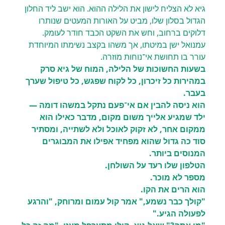
גיא לא הצליח לישון את הלילה ההוא. הוא ישב ליד החלון
הגדול בסלון שלו, מביט על האורות המעטים שנותרו
דלוקים ברחוב, וחש את השקט הכבד חודר לעומק.
עמנואל ישן במיטתו, אך משהו בקצב נשימתו המיוחדת
עורר בו תחושת אי־נוחות מוזרה.
בשעות החשוכות של הלילה, המוח של גיא סרק
במהירות כל זיכרון, כל לקוח שפגש, כל טיפול שערך
בעבר.
הוא ניסה להבין אם אי־פעם נתקל במשהו דומה —
ילד שמגיע אלייך משום מקום, מדבר כאילו הוא
ממקום אחר, לא זקוק לאוכל ולא לשתייה, ומסתיר
סוד כה גדול שהוא מפחיד אפילו את המבוגרים
המנוסים ביותר.
הטלפון שלו רעד על השולחן.
מספר לא מוכר.
הוא הרים את הקו.
"קולך כבר נשמע," אמר קול עמום ומרוחק, "והרגע
לפעולה הגיע."