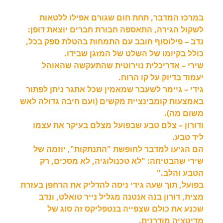
במרכז המדבר, תחת חום שגורם אפילו ללטאות
לשקול הגירה, התאספה חבורת חברים יוצאת דופן:
נדב – פילוסוף חובב עם התמחות בהטלת ספק בכל,
כולל בקיומו של השלט של המזגן שבידו.
שירי – אדריכלית נוירוטית שהתעקשה שהאוהל
יעמוד בדיוק על קו הרוח.
גידי – גיימר לשעבר שמאמין שכל אתגר ניתן לפתור
באמצעות קומבינציית מקשים (ועם חיבה גדולה לאש
משום מה).
ודורון – צלם טבע שבפועל מצלם בעיקר את עצמו
ליד טבע.
הם הגיעו למדבר לחופשת "התנתקות", יוזמה של
שירי שהבטיחה: "לא טכנולוגיה, לא מסכים, רק
הטבע והלב."
בפועל, תוך שעה גידי ניסה להדליק את הרחפן בעזרת
מצית, דורון בנה אנטנה מגליל נייר טואלט, ונדב
שכנע את כולם שצפייה בנטפליקס זה סוג של
מדיטציה מודרנית.