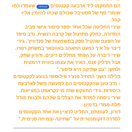
הם התמקמו ליד ארבעה קקטוסים
שעמדו כמו
cactus
@
שומרי סף של פסטיבל שכולם שכחו להזמין אליו
קהל.
שירי החליטה שכל אחד יספר סיפור אישי סביב
המדורה, כחלק מתרגול של קרבה רגשית. נדב סיפר
על הפעם שהטיל ספק במשמעות של סנדוויץ'. גידי
דיבר על איך כמעט התאהב באווטאר במשחק רטרו.
שירי דיברה על הפחד מחללים ריקים. ודורון שתק,
אבל הדליק פנס, האיר את עצמו בזווית דרמטית
ולחש: "גם שתיקה היא סיפור."
בלילה השני התחיל פנצ'ר פילוסופי בנוגע לקקטוסים
– נדב טען שהקקטוסים הם למעשה משל לארבעת
היסודות. גידי התעקש שזה מיינקראפט במציאות.
שירי ניסתה למדוד את הצללים שלהם ולבנות מודל
תלת-ממדי בדמיון.
דורון, לעומתם, החליט לראיין את אחד הקקטוסים
לסדרה דוקומנטרית על "שתיקה וצמיחה פנימית."
____________________________________________________