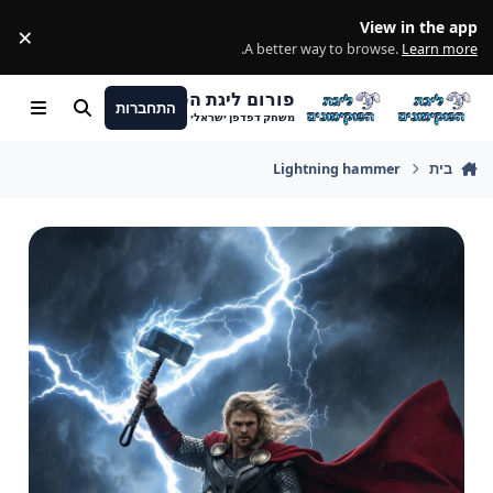
מעבר לתוכן
View in the app
×
ss
.
A better way to browse.
Learn more
פורום ליגת הפוקימונים
התחברות
חיפוש
Menu
משחק דפדפן ישראלי
בית
Lightning hammer