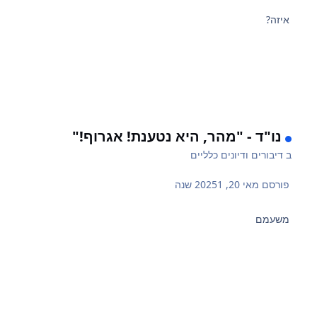
איזה?
נו"ד - "מהר, היא נטענת! אגרוף!"
ב
דיבורים ודיונים כלליים
פורסם
מאי 20, 2025
1 שנה
משעמם