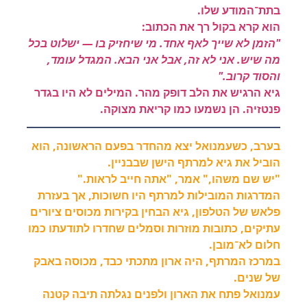
בתת־המודע שלו.
הוא קרא בקול רך את הכתוב:
"הזמן לא שייך לאף אחד. מי שיחזיק בו — ישלוט בכל
מה שיש. אני לא זה, אבל אני הבא. המגדל עומד,
והסוד קרוב."
גיא הרגיש את הלב דופק מהר. המילים לא היו בגדר
פנטזיה. הן נשמעו כמו קריאת מצוקה.
בערב, כשעמנואל יצא מהחדר בפעם הראשונה, הוא
הוביל את גיא למרתף הישן שבבניין.
"יש שם משהו," אמר, "אתה חייב לראות."
המדרגות המובילות למרתף היו חשוכות, אך בעזרת
פלאש של הטלפון, גיא הבחין בקירות מכוסים ציורים
עתיקים, כתובות מוזרות וסמלים שחדרו לתודעתו כמו
חלום לא־מובן.
במרכז המרתף, היה ארון מתכתי כבד, מכוסה באבק
של שנים.
עמנואל פתח את הארון ולפנים נגלתה תיבה קטנה