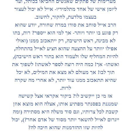
מערימות של פתקים שאנשים החביאו בכותל, ועד
ליומן אישי של אחד מתלמידיו- אייל לא יכול לעצור
בעצמו מלדעת, לחקור, לחשוב.
הרב אייל סוחב את סודו במרה שחורה, יודע שהוא
רק פוגע בו יותר ויותר- אך למי הוא ייספר? רות, בתו
לא מבינה, ראש הישיבה, רק ייתאכזב ממנו (ואולי
אפילו יוותר על ההצעה שהוא הציע לאייל בהתחלה,
להיות המחליף שלו ולעמוד הוא בתור ראש הישיבה),
ואשתו- אך! כמה היה רוצה לספר לאשתו! לשפוך את
תוך לבו! אך מעולם לא מצא את המילים, לא יכל
שהיא תתאכזב ממנו עוד יותר, לא אחרי מה שקרה
לרות.
אז מי כן ייקשיב לו? ביקור אקראי אצל קשישה
שמנגנת בפסנתר מפתיע אותו, אצלה הוא מוצא אוזן
קשבת לכל צרותיו, וגם סוד משלה היא מסתירה (ומה
ייגרום לאייל להשאר יותר מסוד של אדם אחר?), יכול
להיות שזו ההזדמנות שהוא חיכה לה?