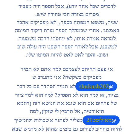
לדברים שכל אחד יודע), אבל הספר הזה מעביר
מסרים בצורה הכי טהורה שיש.
שנית, משפט המפתח בספר, 'לא מפסיקים אהבה
באמצע', אחרי שבמהלך הספר מורת ריקוד תמימה
למראה אמרה אותו, לא ייחסתי הרבה משמעות
למשפט, אבל לאורך הספר השפט הזה עולה שוב
ושוב- והפך לאט לאט להיות המוטו שלי.
אי פעם תהיתם לעצמכם למה אתם לא תמיד
מפסיקים כשקשה? אני מתערב ש
shukush202
לא תמיד הסתדר עם כל דבר
@
בציור, אז למה הוא לא הפסיק? למה הוא למד ציור
של פרחים אם הוא שונא את הנושא הזה (דוגמא
תיאורטית, אל תרביץ לי שוקי), למה
מאזליסט21
מצליח לפתוח אשכולות ולהמשיך
@
להיות מחוייב לפורום גם בימים שהוא לא מרגיש שבא