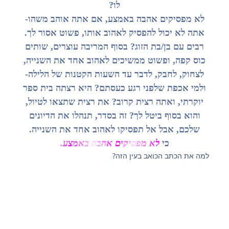
לו?
לא מפסיקים אהבה באמצע, אם אתה אוהב משהו-
אתה לא יכול להפסיק לאהוב אותו, פשוט אסור לך.
רבים עם בן/בת הזוג? בסוף המריבה עוצרים, שותים
כוס קפה, ופשוט ממשיכים לאהוב אחד את השנייה,
לצחוק, לחבק, לדבר עד השעות הקטנות של הלילה-
ולמי אכפת שלפני רגע כעסתם? היא רצתה בית ספר
יוקרתי, ואתה רצית קרוב? את רצית שתצאו לטיול,
והוא בסוף ביטל לך? זה בסדר, תנהלו את הדיונים
שלכם, אבל אל תפסיקו לאהוב אחד את השנייה.
כי
ל
א
מ
פ
ס
י
ק
י
ם
א
ה
ב
ה
ב
א
מ
צ
ע
.
למה את הכתב הכואב בעין הזה?