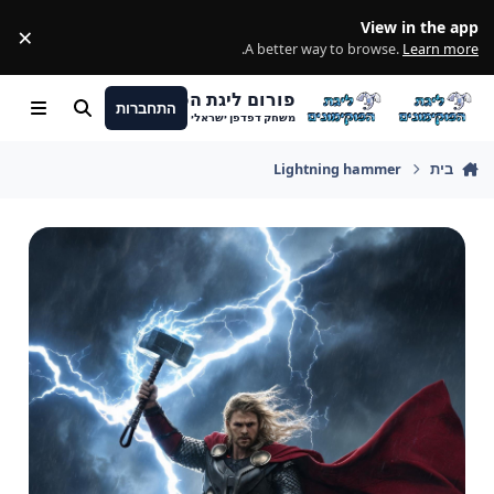
מעבר לתוכן
View in the app
×
ss
.
A better way to browse.
Learn more
פורום ליגת הפוקימונים
התחברות
חיפוש
Menu
משחק דפדפן ישראלי
בית
Lightning hammer