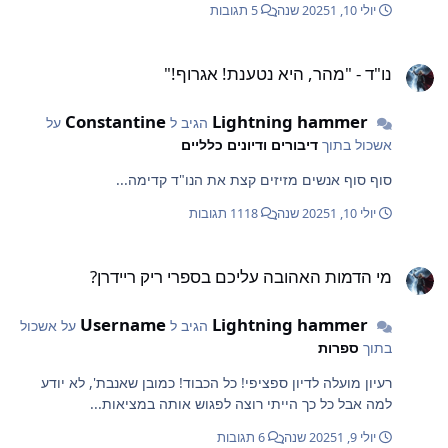
יולי 10, 2025
1 שנה
5 תגובות
ו"ד - "מהר, היא נטענת! אגרוף!"
נו"ד - "מהר, היא נטענת! אגרוף!"
Constantine
Lightning hammer
הגיב ל
על
אשכול בתוך
דיבורים ודיונים כלליים
סוף סוף אנשים מזיזים קצת את הנו"ד קדימה...
יולי 10, 2025
1 שנה
1118 תגובות
י הדמות האהובה עליכם בספרי ריק ריידרן?
מי הדמות האהובה עליכם בספרי ריק ריידרן?
Username
Lightning hammer
הגיב ל
על אשכול
בתוך
ספרות
רעיון מועלה לדיון ספציפי! כל הכבוד! כמובן שאנבת', לא יודע
למה אבל כל כך הייתי רוצה לפגוש אותה במציאות...
יולי 9, 2025
1 שנה
6 תגובות