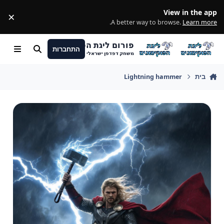
מעבר לתוכן
View in the app
×
ss
.
A better way to browse.
Learn more
פורום ליגת הפוקימונים
התחברות
חיפוש
Menu
משחק דפדפן ישראלי
בית
Lightning hammer