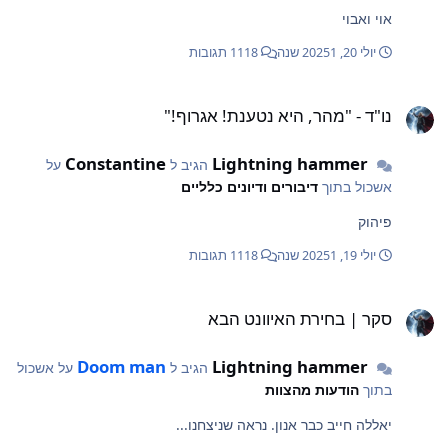
אוי ואבוי
יולי 20, 2025
1 שנה
1118 תגובות
ו"ד - "מהר, היא נטענת! אגרוף!"
נו"ד - "מהר, היא נטענת! אגרוף!"
Constantine
Lightning hammer
הגיב ל
על
אשכול בתוך
דיבורים ודיונים כלליים
פיהוק
יולי 19, 2025
1 שנה
1118 תגובות
קר | בחירת האיוונט הבא
סקר | בחירת האיוונט הבא
Doom man
Lightning hammer
הגיב ל
על אשכול
בתוך
הודעות מהצוות
יאללה חייב כבר אנון. נראה שניצחנו...