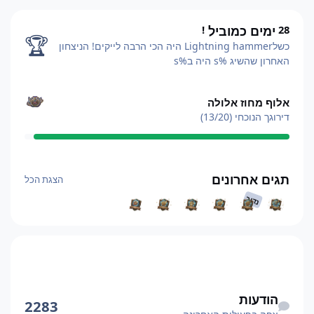
ימים כמוביל
!
28
28
ימים כמוביל
!
🏆
כשלLightning hammer היה הכי הרבה לייקים!
הניצחון
האחרון שהשיג %s היה ב%s
הצגת הכל
אלוף מחוז אלולה
דירוגך הנוכחי (13/20)
הצגת הכל
תגים אחרונים
הצגת הכל
נדיר
צפה בפעילות האחרונה
הודעות
2283