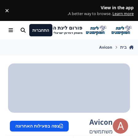
מעבר לתוכן
View in the app
×
ss
.
A better way to browse.
Learn more
פורום ליגת הפוקימונים
התחברות
חיפוש
Menu
משחק דפדפן ישראלי
בית
Avicon
Avicon
צפה בפעילות האחרונה
משתמשים