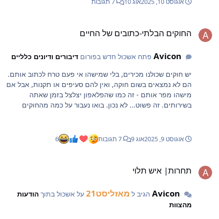
אוגוסט 10, 2025
אוג 10
7 תגובות
חוקים הבלתי-כתובים של החיים
החוקים הבלתי-כתובים של החיים
Avicon
פתח אשכול חדש בפורום
דיבורים ודיונים כלליים
יש חוקים שכולנו מכירים, בלי שמישהו אי פעם טרח לכתוב אותם.
הם לא נמצאים בשום חוקה, ואין להם סעיפים או תקנות, אבל אם
מישהו מפר אותם - זה כמו שהפלאפון יצלצל בזמן שאתה
בשירותים. זה פשוט... לא נכון. בואו נעבור על כמה מהחוקים
הקלאסיים: חתול פיצה אוכלים בידיים! אני לא יודע מי המציא את
הסכין והמזלג, אבל אני בטוח שהוא לא תכנן שישתמשו בהם על
פיצה. יש משהו קדוש - משהו מיוחד - בלתפוס את המשולש,
אוגוסט 9, 2025
אוג 9
7 תגובות
6
לקפל קצת, ולתת ביס. כשמישהו יושב מולך ומתחיל לחלל את
הפיצה בסכין כאילו זה סטייק במסעדת יוקרה, זה כמו לראות
חרות| איש תלוי
מישהו מורח קטשופ על גלידה. תועבה. החלב תמיד בא אחרי
תחרות| איש תלוי
הדגנים! זו לא רק שיטה, זו דרך חיים. לשפוך קודם חלב ואחר כך
דגנים זה לא "שונה", זה אנטי-חברתי. זה כמו לחבר את הפלאפון
Avicon
מאזליסט21
הגיב ל
על אשכול בתוך
הודעות
למטען לפני שחיברת את המטען לשקע. פשוט לא עושים את זה.
מהצוות
קודם נותנים לרדת, ורק אז עולים! אין דבר יותר מתסכל מלהיות
דחוס ביציאה של האוטובוס, כשמישהו מחליט שהוא צריך להיכנס