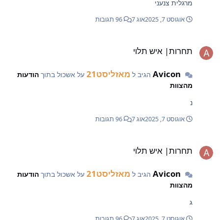
מרגלית צנעני
דווקא עכשיו. חבר, מה אתה חושב שיקרה? שאם תעלה חצי שנייה
מוקדם יותר תקבל מדליה? תן לאנשים לצאת! תסמוך עליי,
אוגוסט 7, 2025
אוג 7
96 תגובות
המושב שלך לא יברח חביבי. אלה כמה דוגמאות אישיות שלי
חרות| איש תלוי
שבחרתי להציג. מה איתכם? מה החוק הבלתי-כתוב שלכם? שתפו
תחרות| איש תלוי
אותנו למטה, בתגובות :))
Avicon
מאזליסט21
הגיב ל
על אשכול בתוך
הודעות
מהצוות
נ
אוגוסט 7, 2025
אוג 7
96 תגובות
חרות| איש תלוי
תחרות| איש תלוי
Avicon
מאזליסט21
הגיב ל
על אשכול בתוך
הודעות
מהצוות
ג
אוגוסט 7, 2025
אוג 7
96 תגובות