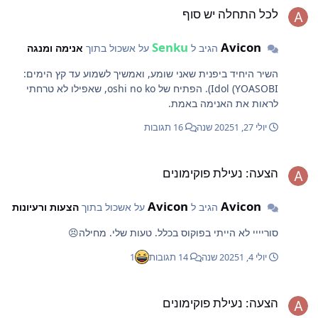
לכל התחלה יש סוף
Senku
Avicon
הגיב ל
על אשכול בתוך
אנימה ומנגה
השיר היחיד ביפנית שאני שומע, ואמשיך לשמוע עד קץ הימים:
Idol (YOASOBI). הפתיח של oshi no ko, שאפילו לא טרחתי
לראות את האנימה באמת.
יולי 27, 2025
1 שנה
16 תגובות
צעה: נעילת פוקימונים
הצעה: נעילת פוקימונים
Avicon
Avicon
הגיב ל
על אשכול בתוך
הצעות ורעיונות
סוריייי לא הייתי בפוקוס בכלל. טעות שלי. מחילה😣
יולי 4, 2025
1 שנה
14 תגובות
1
צעה: נעילת פוקימונים
הצעה: נעילת פוקימונים