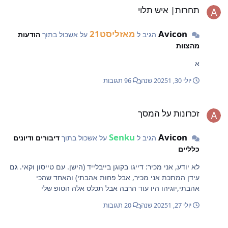
תחרות| איש תלוי
Avicon
מאזליסט21
הגיב ל
על אשכול בתוך
הודעות
מהצוות
א
יולי 30, 2025
1 שנה
96 תגובות
כרונות על המסך
זכרונות על המסך
Senku
Avicon
הגיב ל
על אשכול בתוך
דיבורים ודיונים
כלליים
לא יודע, אני מכיר: דייגו בקוגן בייבלייד (הישן. עם טייסון וקאי. גם
עידן המתכת אני מכיר, אבל פחות אהבתי) והאחד שהכי
אהבתי,יוגיהו היו עוד הרבה אבל תכלס אלה הטופ שלי
יולי 27, 2025
1 שנה
20 תגובות
כל התחלה יש סוף